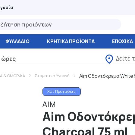
ργασία
ΦΥΛΛΆΔΙΟ
ΚΡΗΤΙΚΑ ΠΡΟΪΟΝΤΑ
ΕΠΟΧΙΚΑ
Δείτε 
 ώρες
Aim Οδοντόκρεμα White 
ΙΑ & ΟΜΟΡΦΙΑ
Στοματική Υγιεινή
Χοτ Προτάσεις
AIM
Aim Οδοντόκρε
Charcoal 75 ml