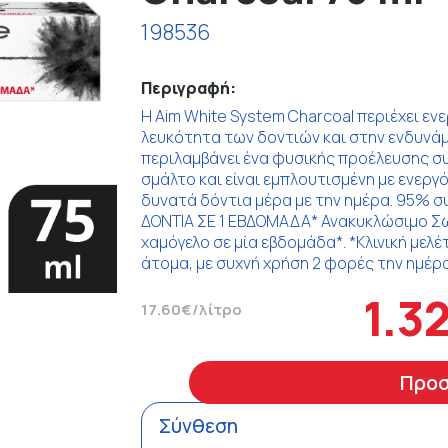
198536
Περιγραφή:
H Aim White System Charcoal περιέχει ε
λευκότητα των δοντιών και στην ενδυνά
περιλαμβάνει ένα φυσικής προέλευσης σ
σμάλτο και είναι εμπλουτισμένη με ενεργ
δυνατά δόντια μέρα με την ημέρα. 95% 
ΔΟΝΤΙΑ ΣΕ 1 ΕΒΔΟΜΑΔΑ* Ανακυκλώσιμο Σω
χαμόγελο σε μία εβδομάδα*. *Κλινική μελ
άτομα, με συχνή χρήση 2 φορές την ημέρα
1.3
17.60€/λίτρο
Προ
Σύνθεση