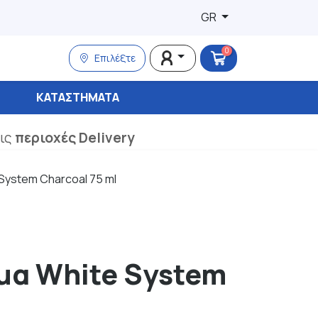
GR
0
Επιλέξτε
ΚΑΤΑΣΤΉΜΑΤΑ
τις
περιοχές Delivery
System Charcoal 75 ml
μα White System