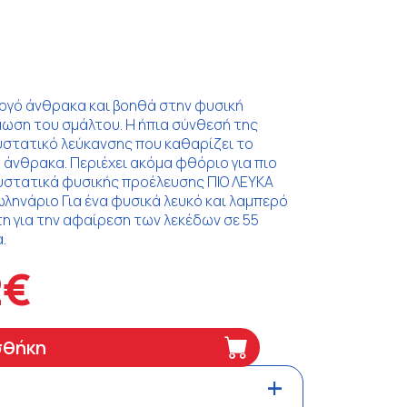
νεργό άνθρακα και βοηθά στην φυσική
μωση του σμάλτου. Η ήπια σύνθεσή της
υστατικό λεύκανσης που καθαρίζει το
ό άνθρακα. Περιέχει ακόμα φθόριο για πιο
συστατικά φυσικής προέλευσης ΠΙΟ ΛΕΥΚΑ
ληνάριο Για ένα φυσικά λευκό και λαμπερό
έτη για την αφαίρεση των λεκέδων σε 55
.
2€
σθήκη