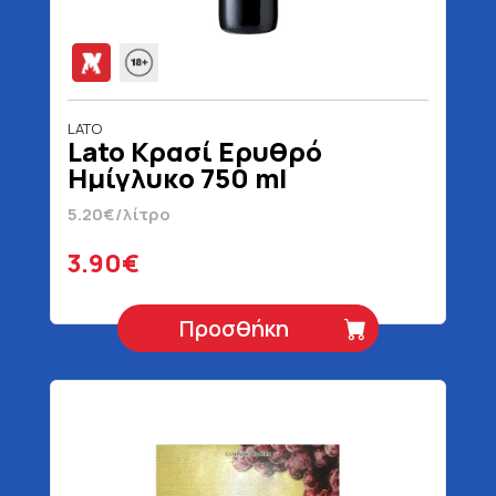
LATO
Lato Κρασί Ερυθρό
Ημίγλυκο 750 ml
5.20€/λίτρο
3.90€
Προσθήκη