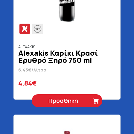
ALEXAKIS
Alexakis Καρίκι Κρασί
Ερυθρό Ξηρό 750 ml
6.45€/λίτρο
4.84€
Προσθήκη