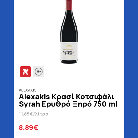
ALEXAKIS
Alexakis Κρασί Κοτσιφάλι
Syrah Ερυθρό Ξηρό 750 ml
11.85€/λίτρο
8.89€