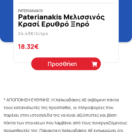
PATERIANAKIS
Paterianakis Μελισσινός
Κρασί Ερυθρό Ξηρό
Βιολογικό 750 ml
24.43€/λίτρο
18.32€
Προσθήκη
* ΑΠΟΠΟΙΗΣΗ ΕΥΘΥΝΗΣ: Η Χαλκιαδάκης ΑΕ σεβόμενη πάντα
τους καταναλωτές της προσπαθεί, οι πληροφορίες που
παρέχει στην ιστοσελίδα της να είναι αξιόπιστες και βάση
πάντα των στοιχείων που λαμβάνει από τους συνεργαζόμενους
προμηθευτές της. Πάραυτα η Χαλκιαδάκης ΑΕ ενημερώνει ότι