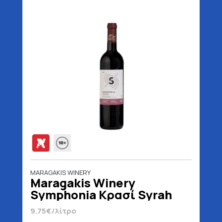
MARAGAKIS WINERY
Maragakis Winery
Symphonia Κρασί Syrah
Ερυθρό 750 ml
9.75€/λίτρο