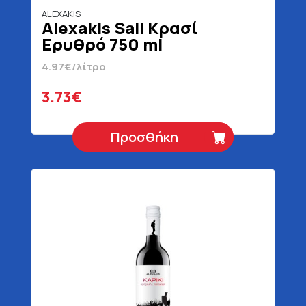
ALEXAKIS
Alexakis Sail Κρασί
Ερυθρό 750 ml
4.97€/λίτρο
3.73€
Προσθήκη