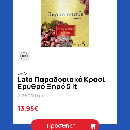
LATO
Lato Παραδοσιακό Κρασί
Ερυθρό Ξηρό 5 lt
2.79€/λίτρο
13.95€
Προσθήκη