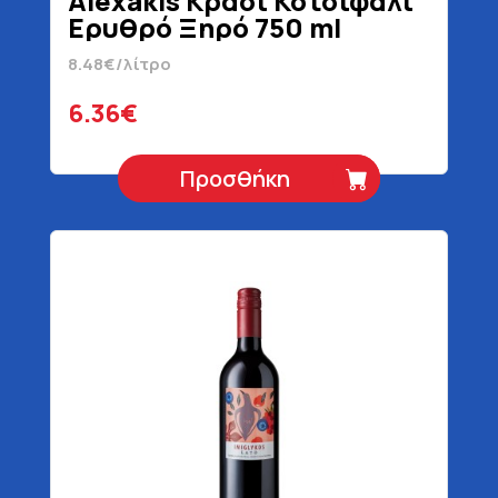
Alexakis Κρασί Κοτσιφάλι
Ερυθρό Ξηρό 750 ml
8.48€/λίτρο
6.36€
Προσθήκη