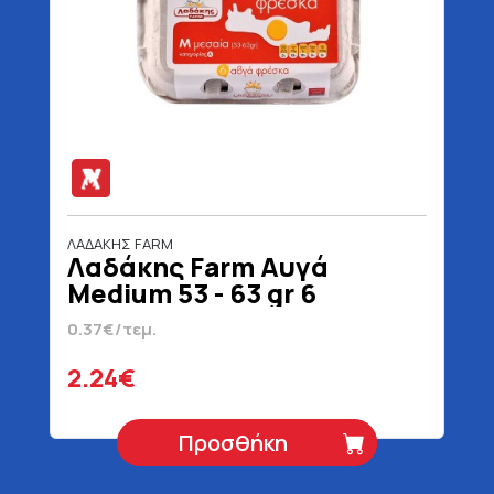
ΛΑΔΑΚΗΣ FARM
Λαδάκης Farm Αυγά
Medium 53 - 63 gr 6
Τεμάχια
0.37€/τεμ.
2.24€
Προσθήκη