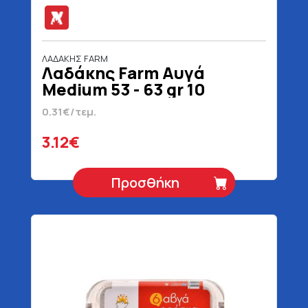
ΛΑΔΑΚΗΣ FARM
Λαδάκης Farm Αυγά
Medium 53 - 63 gr 10
Τεμάχια
0.31€/τεμ.
3.12€
Προσθήκη