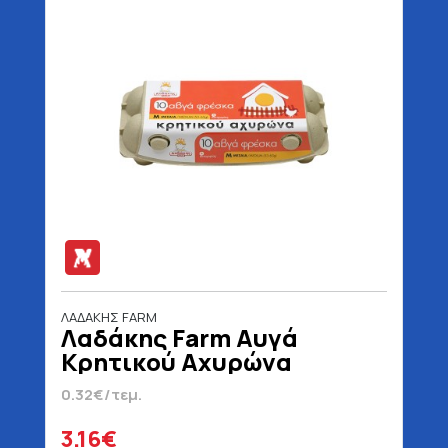
ΛΑΔΑΚΗΣ FARM
Λαδάκης Farm Αυγά
Κρητικού Αχυρώνα
Medium 53 - 63 gr 10
0.32€/τεμ.
Τεμάχια
3.16€