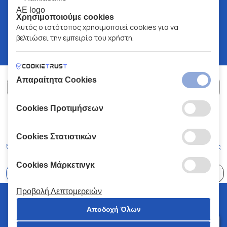
Χρησιμοποιούμε cookies
Αυτός ο ιστότοπος χρησιμοποιεί cookies για να
βελτιώσει την εμπειρία του χρήστη.
Απαραίτητα Cookies
Cookies Προτιμήσεων
ΧΑΛΚΙΑΔΑΚΗΣ Α.Ε.
ΑΡ.Γ.Ε.ΜΗ:
77088727000
© 2026
All Rights Reserved
Cookies Στατιστικών
Όροι και Προϋποθέσεις
Πολιτική Απορρήτου
Κώδικας Δεοντολογίας
Cookies Μάρκετινγκ
Επιλέξτε
41 Καταστήματα
Προβολή Λεπτομερειών
© 2026 Χαλκιαδάκης all rights reserved
Αποδοχή Όλων