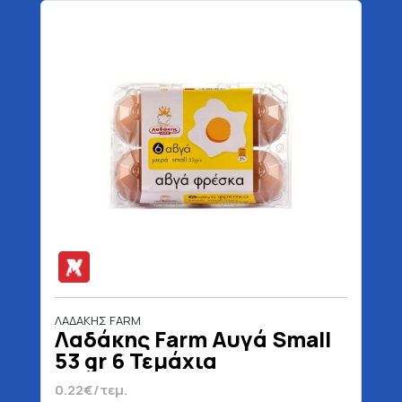
ΛΑΔΑΚΗΣ FARM
Λαδάκης Farm Αυγά Small
53 gr 6 Τεμάχια
0.22€/τεμ.