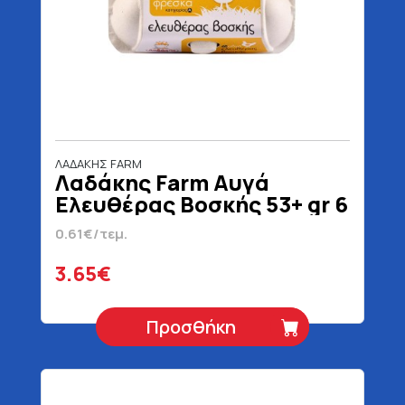
ΛΑΔΑΚΗΣ FARM
Λαδάκης Farm Αυγά
Ελευθέρας Βοσκής 53+ gr 6
Τεμάχια
0.61€/τεμ.
3.65€
Προσθήκη