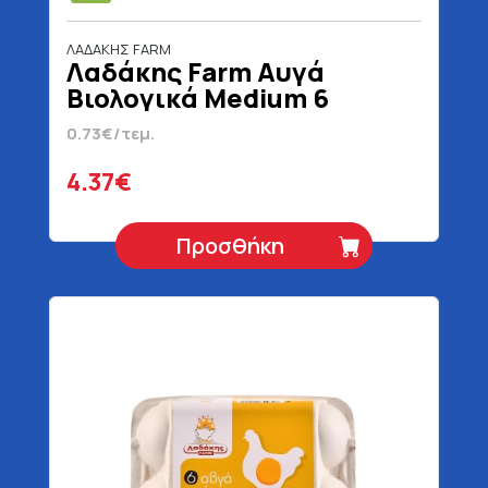
ΛΑΔΑΚΗΣ FARM
Λαδάκης Farm Αυγά
Βιολογικά Medium 6
Τεμάχια
0.73€/τεμ.
4.37€
Προσθήκη