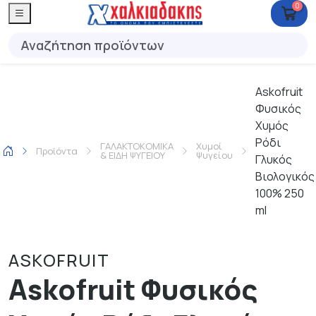
0
Askofruit
Φυσικός
Χυμός
Ρόδι
ΓΑΛΑΚΤΟΚΟΜΙΚΑ
Χυμοί
Προϊόντα
& ΕΙΔΗ ΨΥΓΕΙΟΥ
Ψυγείου
Γλυκός
Βιολογικός
100% 250
ml
ASKOFRUIT
Askofruit Φυσικός