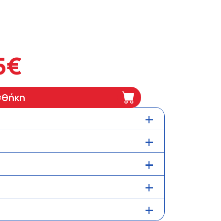
5€
σθήκη