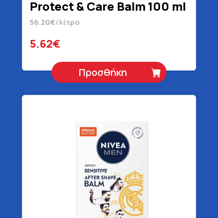
Protect & Care Balm 100 ml
56.20€/λίτρο
5.62€
Προσθήκη