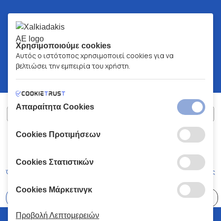
Χρησιμοποιούμε cookies
Αυτός ο ιστότοπος χρησιμοποιεί cookies για να
βελτιώσει την εμπειρία του χρήστη.
Απαραίτητα Cookies
Cookies Προτιμήσεων
ΧΑΛΚΙΑΔΑΚΗΣ Α.Ε.
ΑΡ.Γ.Ε.ΜΗ:
77088727000
© 2026
All Rights Reserved
Cookies Στατιστικών
Όροι και Προϋποθέσεις
Πολιτική Απορρήτου
Κώδικας Δεοντολογίας
Cookies Μάρκετινγκ
Επιλέξτε
41 Καταστήματα
Προβολή Λεπτομερειών