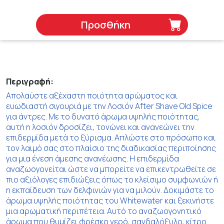
Προσθήκη
Περιγραφή:
Απολαύστε αξέχαστη ποιότητα αρώματος και
ευωδιαστή σιγουριά με την Λοσιόν After Shave Old Spice
για άντρες. Με το δυνατό άρωμα υψηλής ποιότητας,
αυτή η λοσιόν δροσίζει, τονώνει και ανανεώνει την
επιδερμίδα μετά το ξύρισμα. Απλώστε στο πρόσωπο και
τον λαιμό σας στο πλαίσιο της διαδικασίας περιποίησης
για μια ένεση άμεσης ανανέωσης. Η επιδερμίδα
αναζωογονείται ώστε να μπορείτε να επικεντρωθείτε σε
πιο αξιόλογες επιδιώξεις όπως το κλείσιμο συμφωνιών ή
η εκπαίδευση των δελφινιών για να μιλούν. Δοκιμάστε το
άρωμα υψηλής ποιότητας του Whitewater και ξεκινήστε
μια αρωματική περιπέτεια. Αυτό το αναζωογονητικό
άρωμα που θυμίζει φρέσκο νερό, σανδαλόξυλο, κίτρο