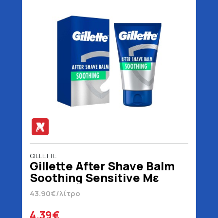
GILLETTE
Gillette After Shave Balm
Soothing Sensitive Με
Αλόη 100 ml
43.90€/λίτρο
4.39€