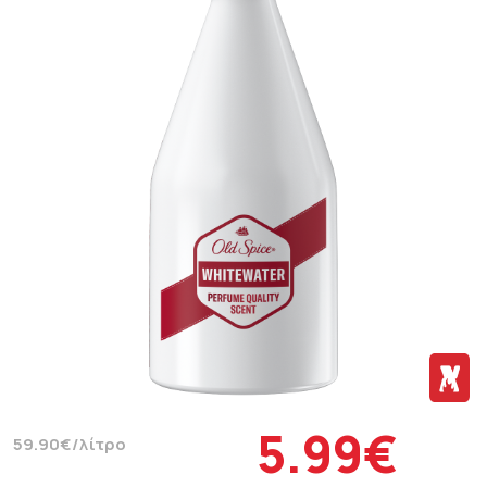
5.99€
59.90€/λίτρο