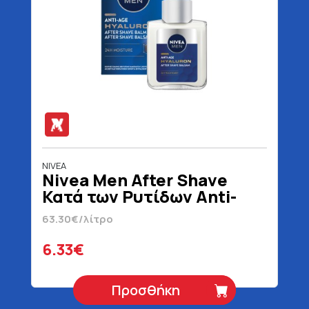
NIVEA
Nivea Men After Shave
Κατά των Ρυτίδων Anti-
Age Hyaluron 100 ml
63.30€/λίτρο
6.33€
Προσθήκη