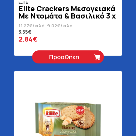
ELITE
Elite Crackers Μεσογειακά
Με Ντομάτα & Βασιλικό 3 x
105 gr
11.27€/κιλό
9.02€/κιλό
3.55€
2.84€
Προσθήκη