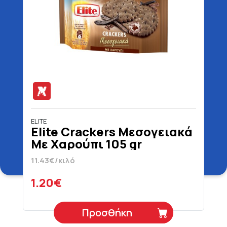
ELITE
Elite Crackers Μεσογειακά
Με Χαρούπι 105 gr
11.43€/κιλό
1.20€
Προσθήκη