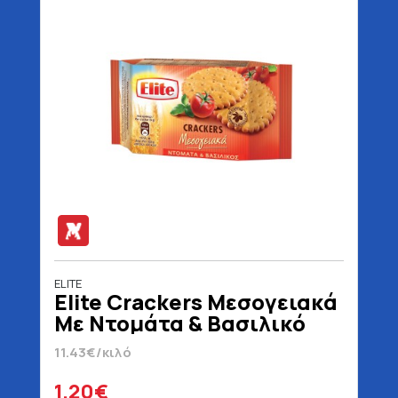
ELITE
Elite Crackers Μεσογειακά
Με Ντομάτα & Βασιλικό
105 gr
11.43€/κιλό
1.20€