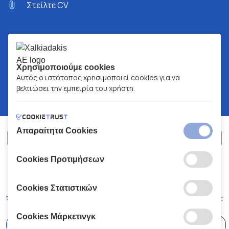
Στείλτε CV
Χρησιμοποιούμε cookies
Αυτός ο ιστότοπος χρησιμοποιεί cookies για να
βελτιώσει την εμπειρία του χρήστη.
Απαραίτητα Cookies
Cookies Προτιμήσεων
ΧΑΛΚΙΑΔΑΚΗΣ Α.Ε.
ΑΡ.Γ.Ε.ΜΗ:
77088727000
© 2026
All Rights Reserved
Cookies Στατιστικών
Όροι και Προϋποθέσεις
Πολιτική Απορρήτου
Κώδικας Δεοντολογίας
Cookies Μάρκετινγκ
Επιλέξτε
41 Καταστήματα