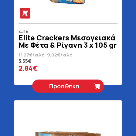
ELITE
Elite Crackers Μεσογειακά
Με Φέτα & Ρίγανη 3 x 105 gr
11.27€/κιλό
9.02€/κιλό
3.55€
2.84€
Προσθήκη