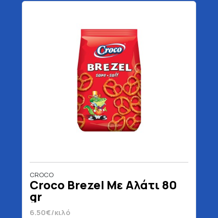
CROCO
Croco Brezel Με Αλάτι 80
gr
6.50€/κιλό