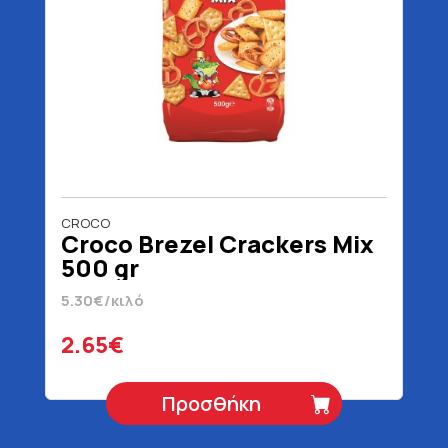
CROCO
Croco Brezel Crackers Mix
500 gr
5.30€/κιλό
2.65€
Προσθήκη