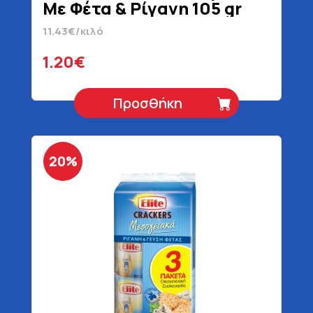
Με Φέτα & Ρίγανη 105 gr
11.43€/κιλό
1.20€
Προσθήκη
20%