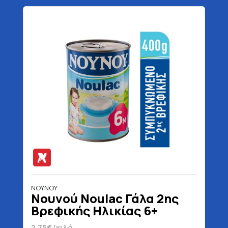
ΝΟΥΝΟΥ
Νουνού Noulac Γάλα 2ης
Βρεφικής Ηλικίας 6+
Μηνών 400 gr
2.75€/κιλό