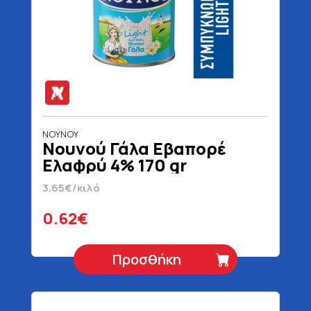
ΝΟΥΝΟΥ
Νουνού Γάλα Εβαπορέ
Ελαφρύ 4% 170 gr
3.65€/κιλό
0.62€
Προσθήκη