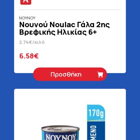
ΝΟΥΝΟΥ
Νουνού Noulac Γάλα 2ης
Βρεφικής Ηλικίας 6+
Μηνών 6 x 400 gr
2.74€/κιλό
6.58€
Προσθήκη