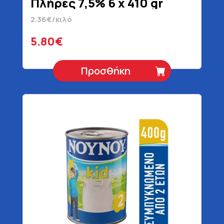
Πλήρες 7,5% 6 x 410 gr
2.36€/κιλό
5.80€
Προσθήκη