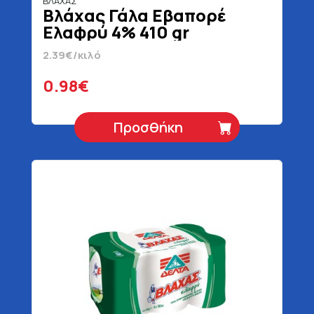
ΒΛΑΧΑΣ
Βλάχας Γάλα Εβαπορέ
Ελαφρύ 4% 410 gr
2.39€/κιλό
0.98€
Προσθήκη