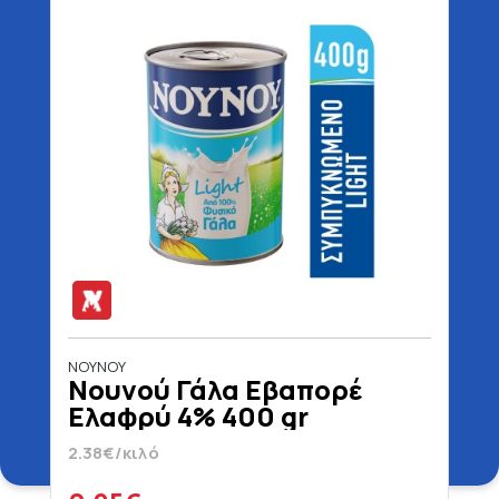
ΝΟΥΝΟΥ
Νουνού Γάλα Εβαπορέ
Ελαφρύ 4% 400 gr
2.38€/κιλό