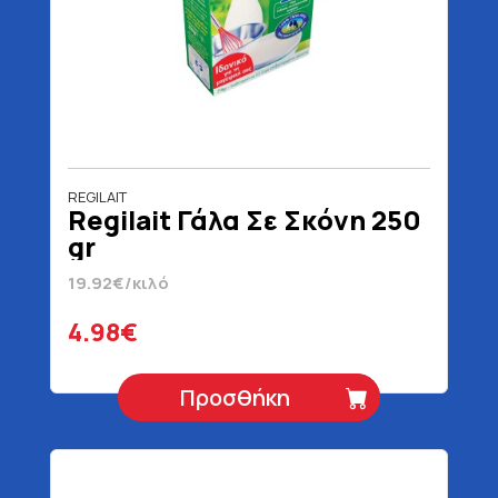
REGILAIT
Regilait Γάλα Σε Σκόνη 250
gr
19.92€/κιλό
4.98€
Προσθήκη