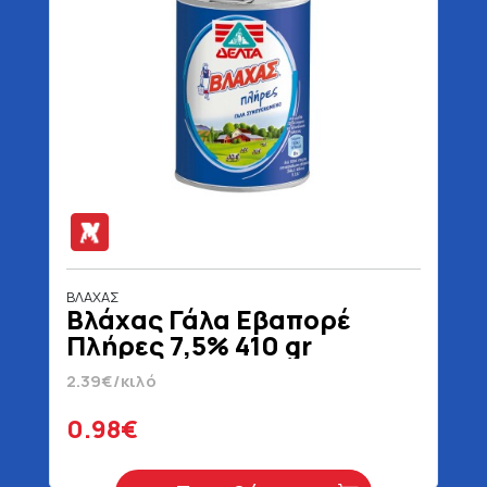
ΒΛΑΧΑΣ
Βλάχας Γάλα Εβαπορέ
Πλήρες 7,5% 410 gr
2.39€/κιλό
0.98€