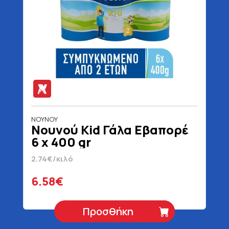
ΝΟΥΝΟΥ
Νουνού Kid Γάλα Εβαπορέ
6 x 400 gr
2.74€/κιλό
6.58€
Προσθήκη