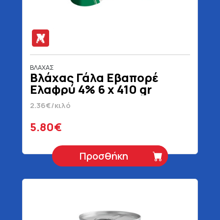
ΒΛΑΧΑΣ
Βλάχας Γάλα Εβαπορέ
Ελαφρύ 4% 6 x 410 gr
2.36€/κιλό
5.80€
Προσθήκη