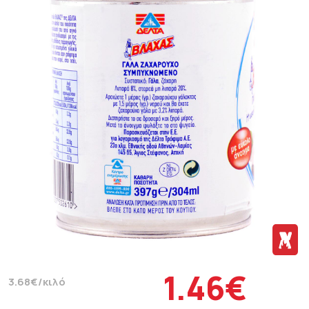
1.46€
3.68€/κιλό