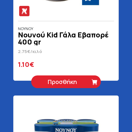
ΝΟΥΝΟΥ
Νουνού Kid Γάλα Εβαπορέ
400 gr
2.75€/κιλό
1.10€
Προσθήκη