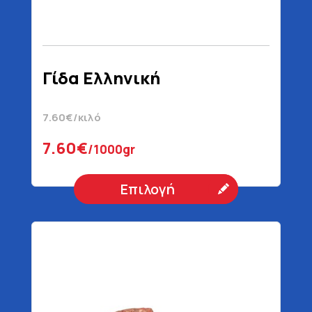
Γίδα Ελληνική
7.60€/κιλό
7.60€
/1000gr
Επιλογή