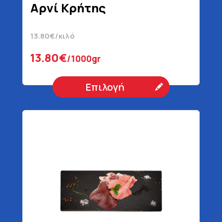
Αρνί Κρήτης
13.80€/κιλό
13.80€
/1000gr
Επιλογή