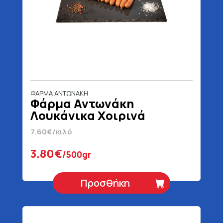
ΦΑΡΜΑ ΑΝΤΩΝΑΚΗ
Φάρμα Αντωνάκη
Λουκάνικα Χοιρινά
Χωριάτικα
7.60€/κιλό
3.80€
/500gr
Προσθήκη