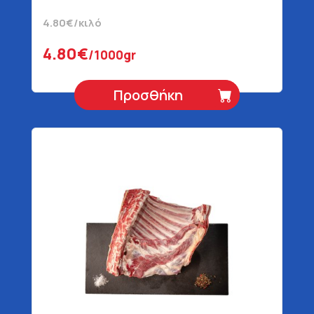
4.80€/κιλό
4.80€
/1000gr
Προσθήκη