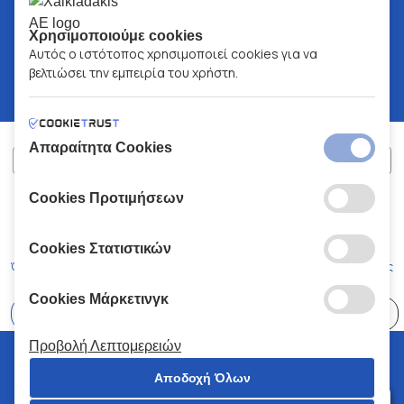
Χρησιμοποιούμε cookies
Αυτός ο ιστότοπος χρησιμοποιεί cookies για να
βελτιώσει την εμπειρία του χρήστη.
Απαραίτητα Cookies
Cookies Προτιμήσεων
ΧΑΛΚΙΑΔΑΚΗΣ Α.Ε.
ΑΡ.Γ.Ε.ΜΗ:
77088727000
© 2026
All Rights Reserved
Cookies Στατιστικών
Όροι και Προϋποθέσεις
Πολιτική Απορρήτου
Κώδικας Δεοντολογίας
Cookies Μάρκετινγκ
Επιλέξτε
41 Καταστήματα
Προβολή Λεπτομερειών
© 2026 Χαλκιαδάκης all rights reserved
Αποδοχή Όλων