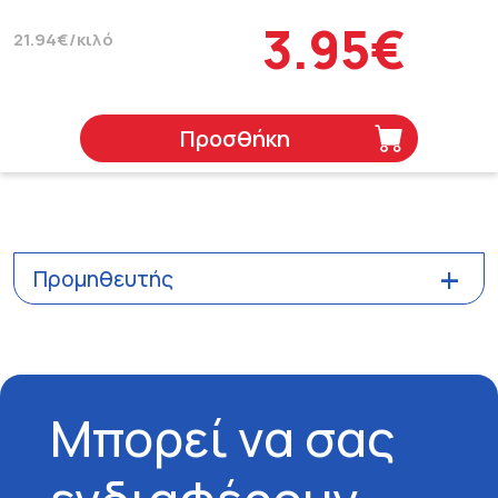
3.95€
21.94€/κιλό
Προσθήκη
Προμηθευτής
Μπορεί να σας