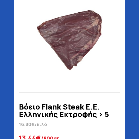
Βόειο Flank Steak E.E.
Ελληνικής Εκτροφής > 5
Μηνών
16.80€/κιλό
13.44€
/800gr