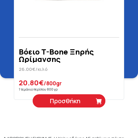
Βόειο T-Bone Ξηρής
Ωρίμανσης
26.00€/κιλό
20.80€
/800gr
1 τεμάχιο περίπου 800 γρ
Προσθήκη