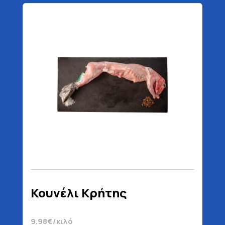
Κουνέλι Κρήτης
9.98€/κιλό