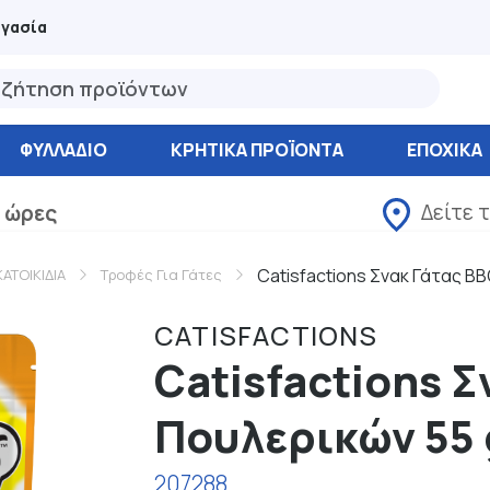
ργασία
ΦΥΛΛΆΔΙΟ
ΚΡΗΤΙΚΑ ΠΡΟΪΟΝΤΑ
ΕΠΟΧΙΚΑ
Δείτε 
 ώρες
Catisfactions Σνακ Γάτας B
ΚΑΤΟΙΚΙΔΙΑ
Τροφές Για Γάτες
CATISFACTIONS
Catisfactions Σ
Πουλερικών 55 
207288