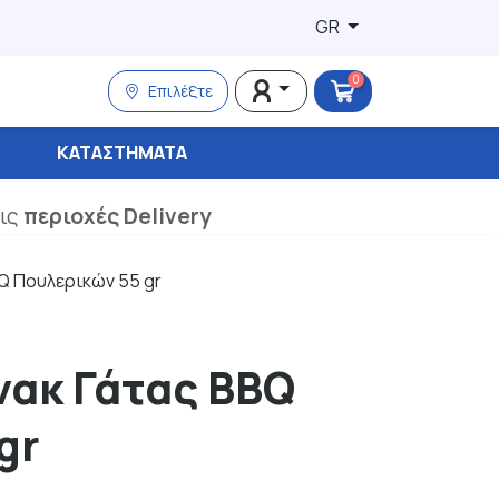
GR
0
Επιλέξτε
ΚΑΤΑΣΤΉΜΑΤΑ
τις
περιοχές Delivery
BQ Πουλερικών 55 gr
νακ Γάτας BBQ
gr