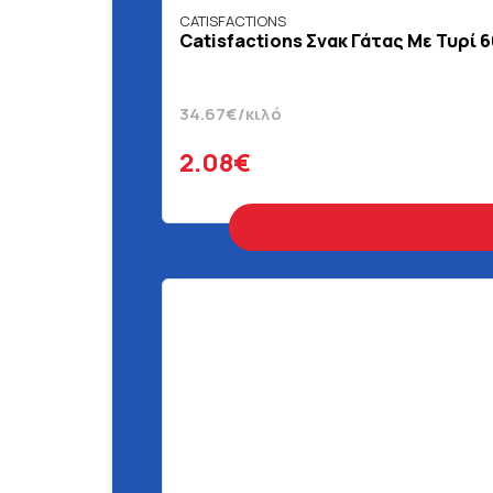
CATISFACTIONS
Catisfactions Σνακ Γάτας Με Τυρί 6
34.67€/κιλό
2.08€