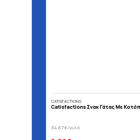
CATISFACTIONS
Catisfactions Σνακ Γάτας Με Κοτόπ
34.67€/κιλό