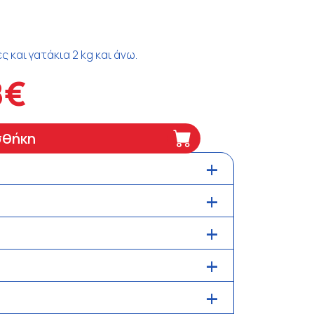
 και γατάκια 2 kg και άνω.
8€
σθήκη