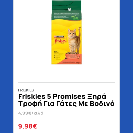
FRISKIES
Friskies 5 Promises Ξηρά
Τροφή Για Γάτες Με Βοδινό
Κοτόπουλο & Λαχανικά 2
4.99€/κιλό
kg
9.98€