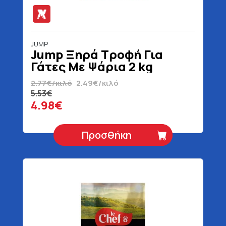
JUMP
Jump Ξηρά Τροφή Για
Γάτες Με Ψάρια 2 kg
2.77€/κιλό
2.49€/κιλό
5.53€
4.98€
Προσθήκη