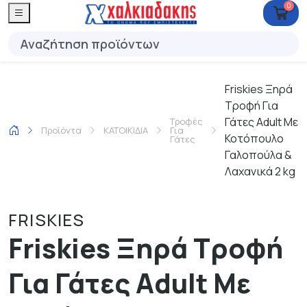
0
Friskies Ξηρά
Τροφή Για
Γάτες Adult Με
Τροφές
Προϊόντα
ΚΑΤΟΙΚΙΔΙΑ
Για
Κοτόπουλο
Γάτες
Γαλοπούλα &
Λαχανικά 2 kg
FRISKIES
Friskies Ξηρά Τροφή
Για Γάτες Adult Με