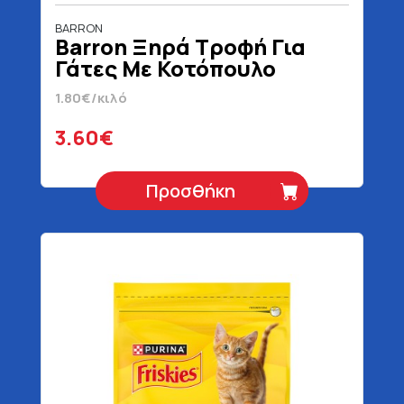
BARRON
Barron Ξηρά Τροφή Για
Γάτες Με Κοτόπουλο
Μοσχάρι & Δημητριακά 2
1.80€/κιλό
kg
3.60€
Προσθήκη