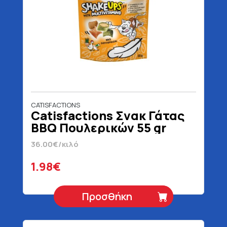
CATISFACTIONS
Catisfactions Σνακ Γάτας
BBQ Πουλερικών 55 gr
36.00€/κιλό
1.98€
Προσθήκη