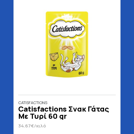
CATISFACTIONS
Catisfactions Σνακ Γάτας
Με Τυρί 60 gr
34.67€/κιλό