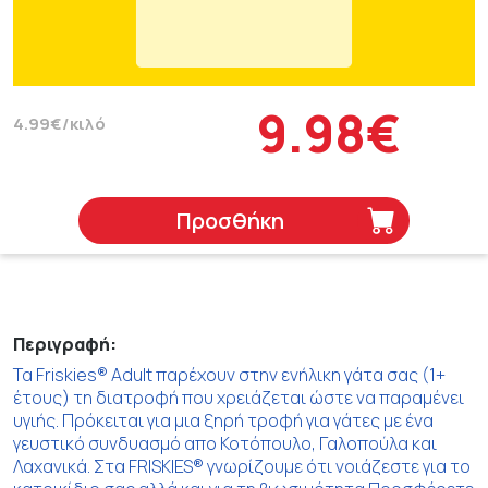
9.98€
4.99€/κιλό
Προσθήκη
Περιγραφή:
Τα Friskies® Adult παρέχουν στην ενήλικη γάτα σας (1+
έτους) τη διατροφή που χρειάζεται ώστε να παραμένει
υγιής. Πρόκειται για μια ξηρή τροφή για γάτες με ένα
γευστικό συνδυασμό απο Κοτόπουλο, Γαλοπούλα και
Λαχανικά. Στα FRISKIES® γνωρίζουμε ότι νοιάζεστε για το