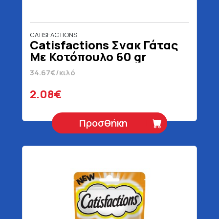
CATISFACTIONS
Catisfactions Σνακ Γάτας
Με Κοτόπουλο 60 gr
34.67€/κιλό
2.08€
Προσθήκη