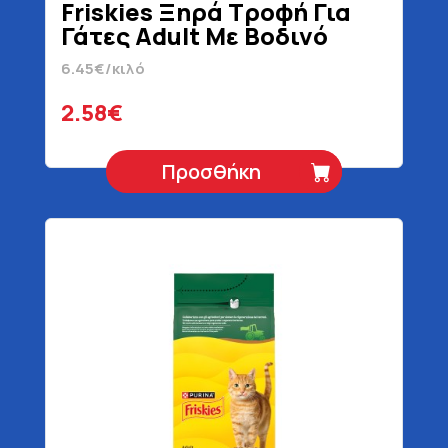
Friskies Ξηρά Τροφή Για
Γάτες Adult Με Βοδινό
Κοτόπουλο & Λαχανικά
6.45€/κιλό
400 gr
2.58€
Προσθήκη