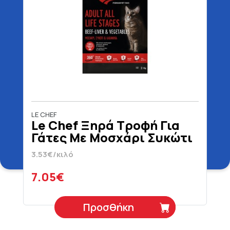
LE CHEF
Le Chef Ξηρά Τροφή Για
Γάτες Με Μοσχάρι Συκώτι
& Λαχανικά 2 kg
3.53€/κιλό
7.05€
Προσθήκη