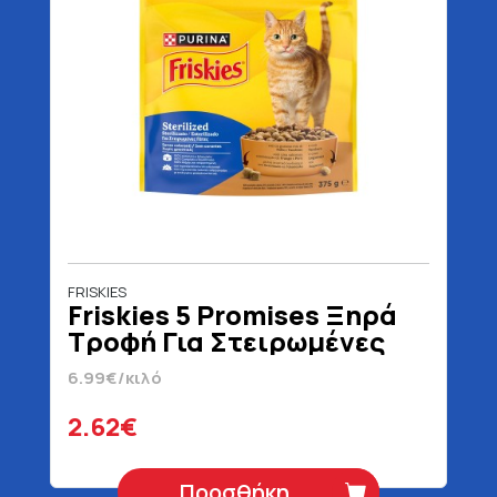
FRISKIES
Friskies 5 Promises Ξηρά
Τροφή Για Στειρωμένες
Γάτες Με Κοτόπουλο
6.99€/κιλό
Γαλοπούλα & Λαχανικά 375
gr
2.62€
Προσθήκη