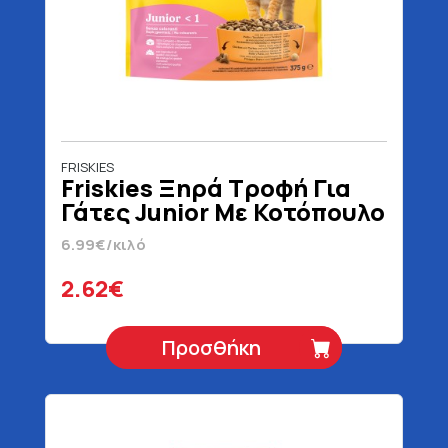
FRISKIES
Friskies Ξηρά Τροφή Για
Γάτες Junior Με Κοτόπουλο
Γαλοπούλα Γάλα &
6.99€/κιλό
Λαχανικά 375 gr
2.62€
Προσθήκη