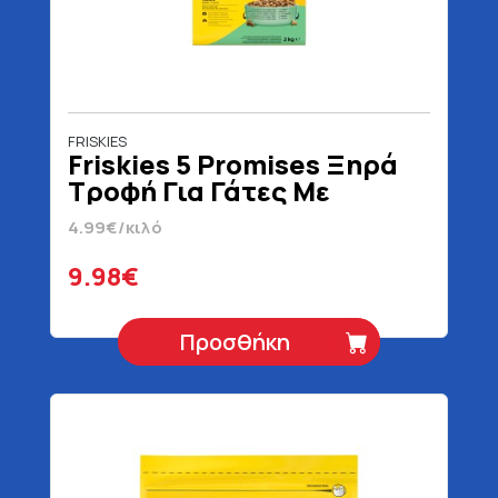
FRISKIES
Friskies 5 Promises Ξηρά
Τροφή Για Γάτες Με
Κουνέλι Κοτόπουλο &
4.99€/κιλό
Λαχανικά 2 kg
9.98€
Προσθήκη