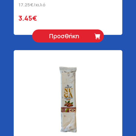
Καρπούς & Μέλι 200 gr
17.25€/κιλό
3.45€
Προσθήκη