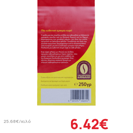
6.42€
25.68€/κιλό