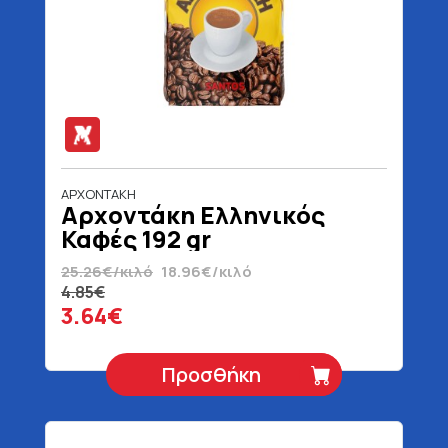
ΑΡΧΟΝΤΑΚΗ
Αρχοντάκη Ελληνικός
Καφές 192 gr
25.26€/κιλό
18.96€/κιλό
4.85€
3.64€
Προσθήκη