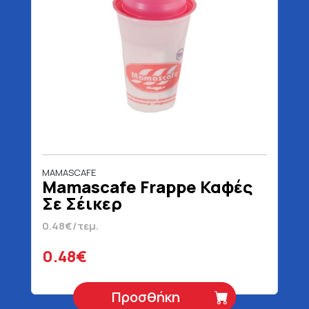
MAMASCAFE
Mamascafe Frappe Καφές
Σε Σέικερ
0.48€/τεμ.
0.48€
Προσθήκη