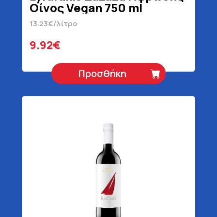
Οίνος Vegan 750 ml
13.23€/λίτρο
9.92€
Προσθήκη