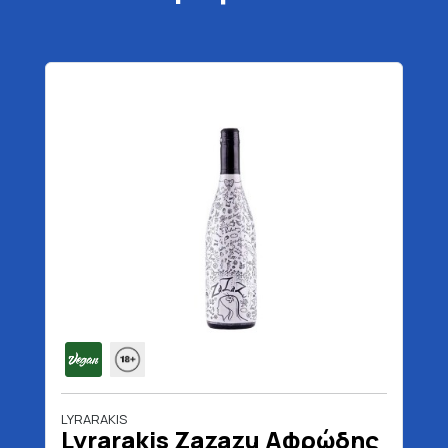
LYRARAKIS
Lyrarakis Zazazu Αφρώδης