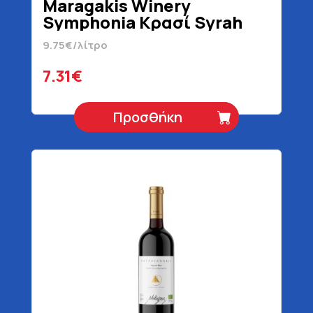
Maragakis Winery
Symphonia Κρασί Syrah
Ερυθρό 750 ml
9.75€/λίτρο
7.31€
Προσθήκη