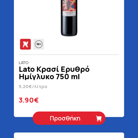
LATO
Lato Κρασί Ερυθρό
Ημίγλυκο 750 ml
5.20€/λίτρο
3.90€
Προσθήκη