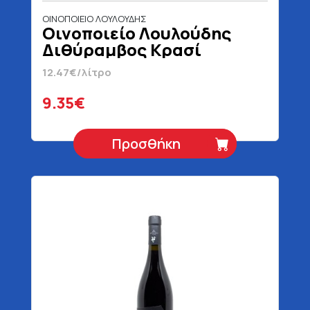
ΟΙΝΟΠΟΙΕΙΟ ΛΟΥΛΟΥΔΗΣ
Οινοποιείο Λουλούδης
Διθύραμβος Κρασί
Ερυθρό Λιάτικο 750 ml
12.47€/λίτρο
9.35€
Προσθήκη