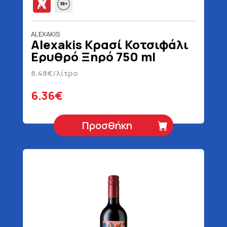
ALEXAKIS
Alexakis Κρασί Κοτσιφάλι
Ερυθρό Ξηρό 750 ml
8.48€/λίτρο
6.36€
Προσθήκη