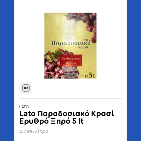
LATO
Lato Παραδοσιακό Κρασί
Ερυθρό Ξηρό 5 lt
2.79€/λίτρο