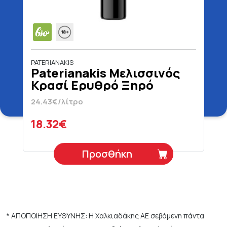
PATERIANAKIS
Paterianakis Μελισσινός
Κρασί Ερυθρό Ξηρό
Βιολογικό 750 ml
24.43€/λίτρο
18.32€
Προσθήκη
* ΑΠΟΠΟΙΗΣΗ ΕΥΘΥΝΗΣ: Η Χαλκιαδάκης ΑΕ σεβόμενη πάντα