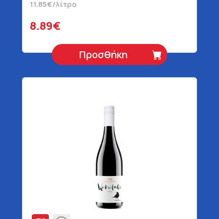
11.85€/λίτρο
8.89€
Προσθήκη