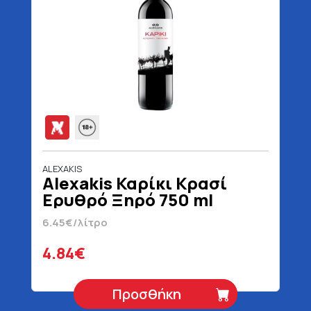
ALEXAKIS
Alexakis Καρίκι Κρασί
Ερυθρό Ξηρό 750 ml
6.45€/λίτρο
4.84€
Προσθήκη