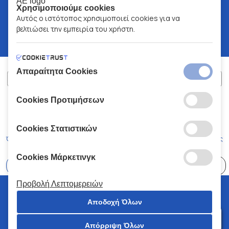
Χρησιμοποιούμε cookies
Αυτός ο ιστότοπος χρησιμοποιεί cookies για να
βελτιώσει την εμπειρία του χρήστη.
Απαραίτητα Cookies
Cookies Προτιμήσεων
ΧΑΛΚΙΑΔΑΚΗΣ Α.Ε.
ΑΡ.Γ.Ε.ΜΗ:
77088727000
© 2026
All Rights Reserved
Cookies Στατιστικών
Όροι και Προϋποθέσεις
Πολιτική Απορρήτου
Κώδικας Δεοντολογίας
Cookies Μάρκετινγκ
Επιλέξτε
41 Καταστήματα
Προβολή Λεπτομερειών
© 2026 Χαλκιαδάκης all rights reserved
Αποδοχή Όλων
Απόρριψη Όλων