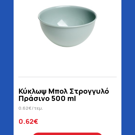
Κύκλωψ Μπολ Στρογγυλό
Πράσινο 500 ml
0.62€/τεμ.
0.62€