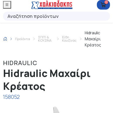
0
Hidraulic
ΣΠΙΤΙ &
Είδη
Μαχαίρι
Προϊόντα
ΚΟΥΖΙΝΑ
Κουζίνας
Κρέατος
HIDRAULIC
Hidraulic Μαχαίρι
Κρέατος
158052