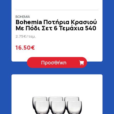
BOHEMIA
Bohemia Ποτήρια Κρασιού
Με Πόδι Σετ 6 Τεμάχια 540
ml
2.75€/τεμ.
16.50€
Προσθήκη