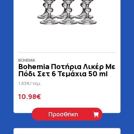
BOHEMIA
Bohemia Ποτήρια Λικέρ Με
Πόδι Σετ 6 Τεμάχια 50 ml
1.83€/τεμ.
10.98€
Προσθήκη