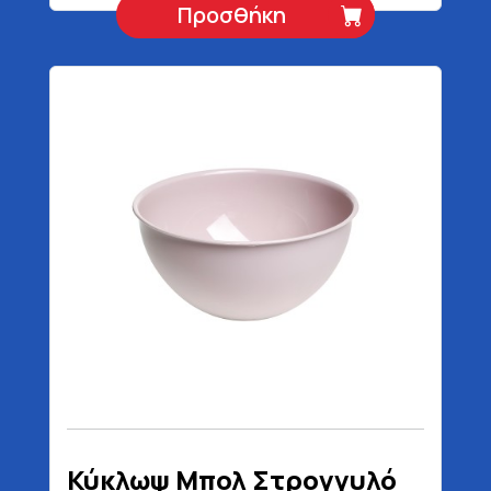
Προσθήκη
Κύκλωψ Μπολ Στρογγυλό