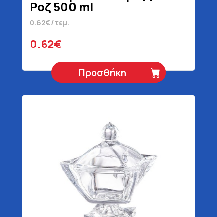
Ροζ 500 ml
0.62€/τεμ.
0.62€
Προσθήκη