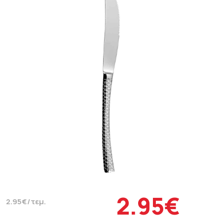
2.95€
2.95€/τεμ.