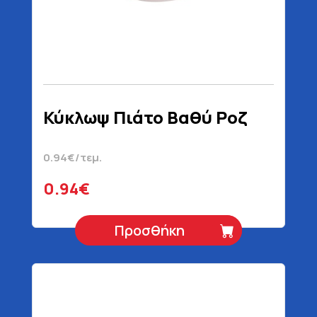
Κύκλωψ Πιάτο Βαθύ Ροζ
0.94€/τεμ.
0.94€
Προσθήκη