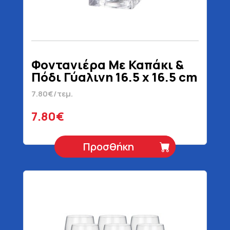
Φοντανιέρα Με Καπάκι &
Πόδι Γύαλινη 16.5 x 16.5 cm
7.80€/τεμ.
7.80€
Προσθήκη