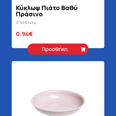
Κύκλωψ Πιάτο Βαθύ
Πράσινο
0.94€/τεμ.
0.94€
Προσθήκη