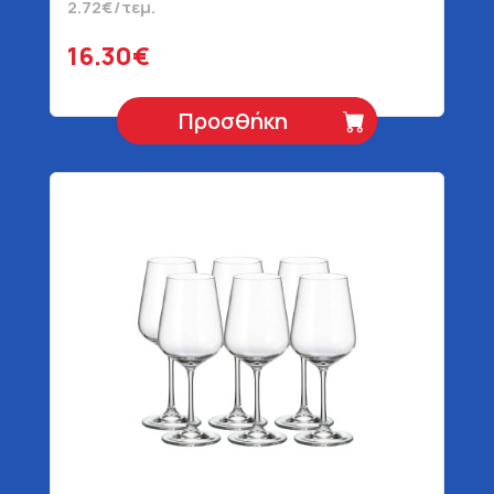
2.72€/τεμ.
16.30€
Προσθήκη