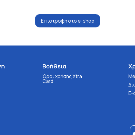
Επιστροφή στο e-shop
νη
Βοήθεια
Χ
Όροι χρήσης Xtra
Med
Card
Δι
E-