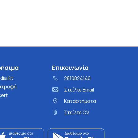
ρήσιμα
Επικοινωνία
ia Kit
2810824140
ατροφή
Στείλτε Email
cert
Kαταστήματα
Στείλτε CV