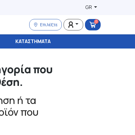
GR
0
Επιλέξτε
ΚΑΤΑΣΤΉΜΑΤΑ
ηγορία που
θέση.
ση ή τα
ροϊόν που