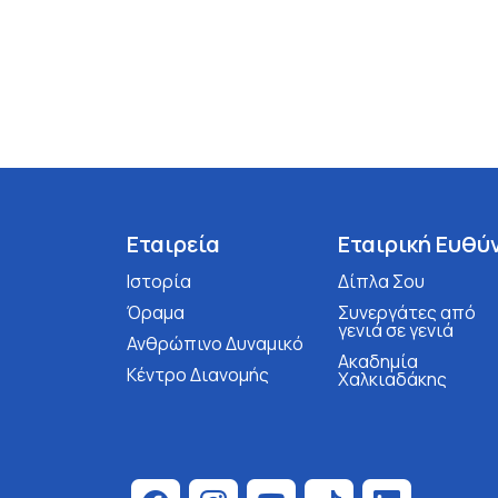
Εταιρεία
Εταιρική Ευθύ
Ιστορία
Δίπλα Σου
Όραμα
Συνεργάτες από
γενιά σε γενιά
Ανθρώπινο Δυναμικό
Ακαδημία
Κέντρο Διανομής
Χαλκιαδάκης