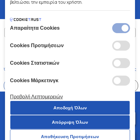
βελτιώσει την εμπειρία του χρήστη.
Απαραίτητα Cookies
Cookies Προτιμήσεων
ΧΑΛΚΙΑΔΑΚΗΣ Α.Ε.
ΑΡ.Γ.Ε.ΜΗ:
77088727000
© 2026
All Rights Reserved
Cookies Στατιστικών
Όροι και Προϋποθέσεις
Πολιτική Απορρήτου
Κώδικας Δεοντολογίας
Cookies Μάρκετινγκ
Επιλέξτε
41 Καταστήματα
Προβολή Λεπτομερειών
© 2026 Χαλκιαδάκης all rights reserved
Αποδοχή Όλων
Απόρριψη Όλων
0
Αποθήκευση Προτιμήσεων