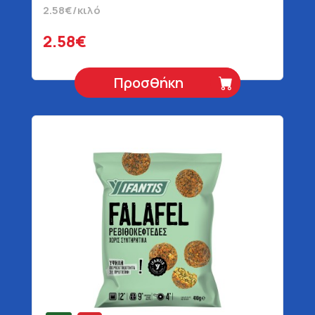
2.58€/κιλό
2.58€
Προσθήκη