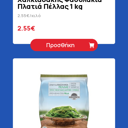
Πλατιά Πέλλας 1 kg
2.55€/κιλό
2.55€
Προσθήκη