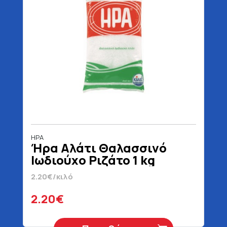
ΗΡΑ
Ήρα Αλάτι Θαλασσινό
Ιωδιούχο Ριζάτο 1 kg
2.20€/κιλό
2.20€