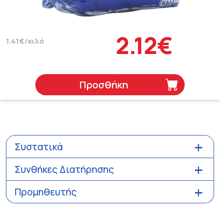
2.12€
1.41€/κιλό
Προσθήκη
Συστατικά
Συνθήκες Διατήρησης
Προμηθευτής