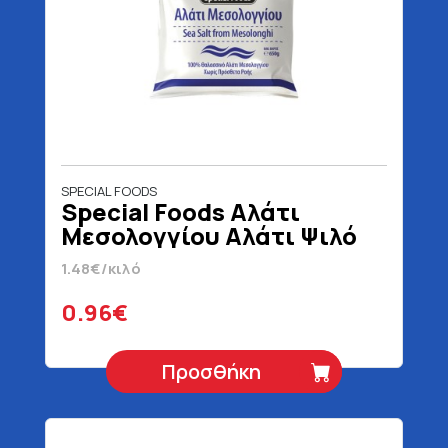
SPECIAL FOODS
Special Foods Αλάτι
Μεσολογγίου Αλάτι Ψιλό
650 gr
1.48€/κιλό
0.96€
Προσθήκη