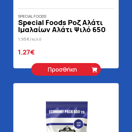
SPECIAL FOODS
Special Foods Ροζ Αλάτι
Ιμαλαίων Αλάτι Ψιλό 650
gr
1.95€/κιλό
1.27€
Προσθήκη