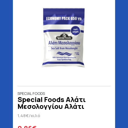
SPECIAL FOODS
Special Foods Αλάτι
Μεσολογγίου Αλάτι
Χονδρό 650 gr
1.48€/κιλό