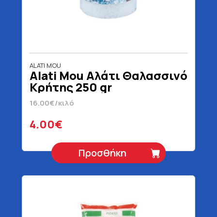
ALATI MOU
Alati Mou Αλάτι Θαλασσινό
Κρήτης 250 gr
16.00€/κιλό
4.00€
Προσθήκη