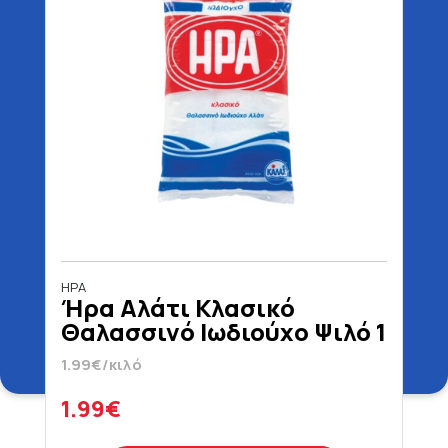
ΗΡΑ
Ήρα Αλάτι Κλασικό
Θαλασσινό Ιωδιούχο Ψιλό 1
kg
1.99€/κιλό
1.99€