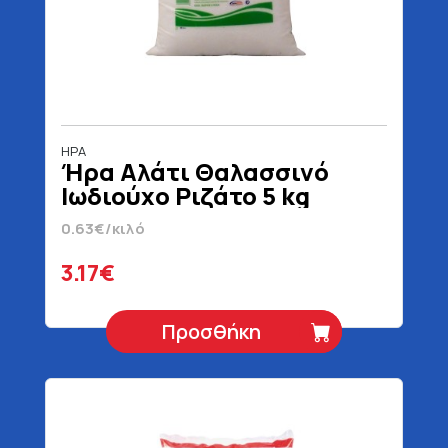
ΗΡΑ
Ήρα Αλάτι Θαλασσινό
Ιωδιούχο Ριζάτο 5 kg
0.63€/κιλό
3.17€
Προσθήκη