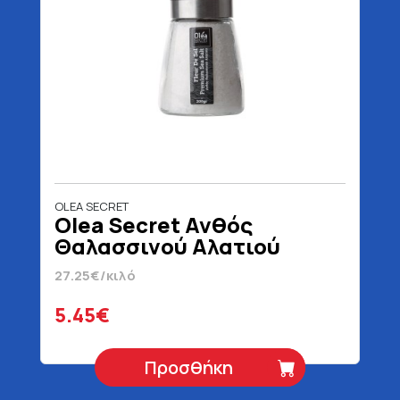
OLEA SECRET
Olea Secret Ανθός
Θαλασσινού Αλατιού
Μύλος 200 gr
27.25€/κιλό
5.45€
Προσθήκη