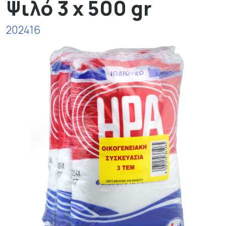
Ψιλό 3 x 500 gr
202416