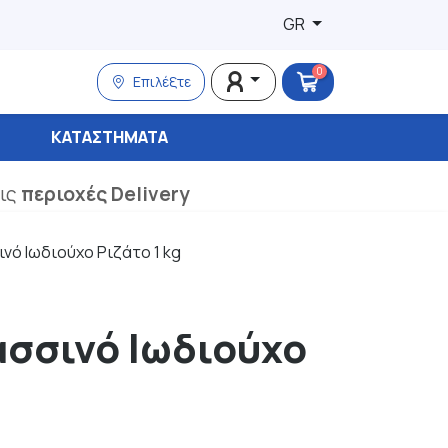
GR
0
Επιλέξτε
ΚΑΤΑΣΤΉΜΑΤΑ
τις
περιοχές Delivery
νό Ιωδιούχο Ριζάτο 1 kg
σσινό Ιωδιούχο