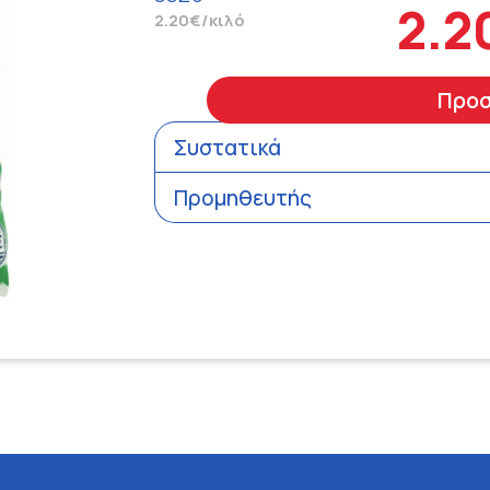
2.2
2.20€/κιλό
Προ
Συστατικά
Προμηθευτής