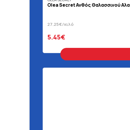
Olea Secret Ανθός Θαλασσινού Αλα
27.25€/κιλό
5.45€