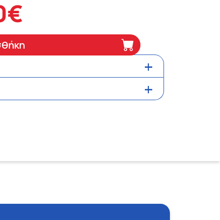
0€
σθήκη