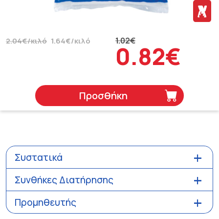
1.02€
2.04€/κιλό
1.64€/κιλό
0.82€
Προσθήκη
Συστατικά
Συνθήκες Διατήρησης
Προμηθευτής