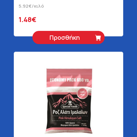
5.92€/κιλό
1.48€
Προσθήκη