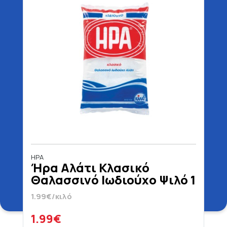
ΗΡΑ
Ήρα Αλάτι Κλασικό
Θαλασσινό Ιωδιούχο Ψιλό 1
kg
1.99€/κιλό
1.99€