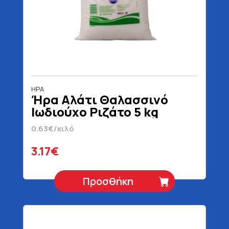
ΗΡΑ
Ήρα Αλάτι Θαλασσινό
Ιωδιούχο Ριζάτο 5 kg
0.63€/κιλό
3.17€
Προσθήκη