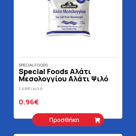
SPECIAL FOODS
Special Foods Αλάτι
Μεσολογγίου Αλάτι Ψιλό
650 gr
1.48€/κιλό
0.96€
Προσθήκη