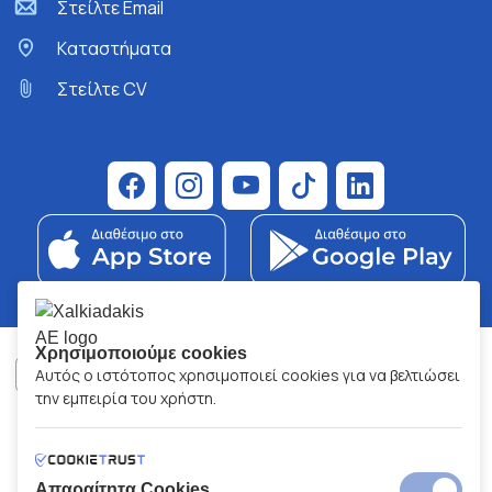
Στείλτε Email
Kαταστήματα
Στείλτε CV
Χρησιμοποιούμε cookies
Αυτός ο ιστότοπος χρησιμοποιεί cookies για να βελτιώσει
την εμπειρία του χρήστη.
ΧΑΛΚΙΑΔΑΚΗΣ Α.Ε.
ΑΡ.Γ.Ε.ΜΗ:
77088727000
© 2026
All Rights Reserved
Απαραίτητα Cookies