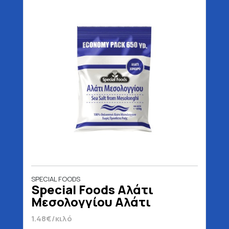
SPECIAL FOODS
Special Foods Αλάτι
Μεσολογγίου Αλάτι
Χονδρό 650 gr
1.48€/κιλό