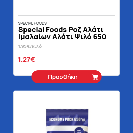
SPECIAL FOODS
Special Foods Ροζ Αλάτι
Ιμαλαίων Αλάτι Ψιλό 650
gr
1.95€/κιλό
1.27€
Προσθήκη