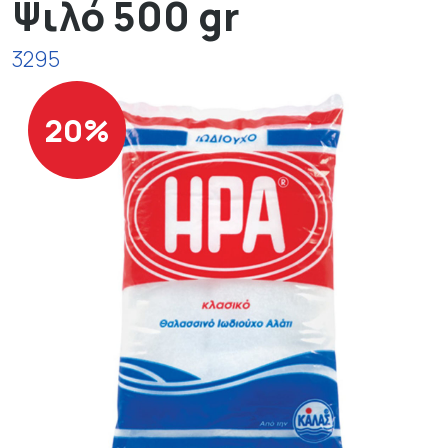
Ψιλό 500 gr
3295
20%