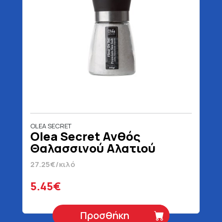
OLEA SECRET
Olea Secret Ανθός
Θαλασσινού Αλατιού
Μύλος 200 gr
27.25€/κιλό
5.45€
Προσθήκη