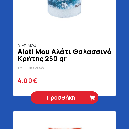
ALATI MOU
Alati Mou Αλάτι Θαλασσινό
Κρήτης 250 gr
16.00€/κιλό
4.00€
Προσθήκη