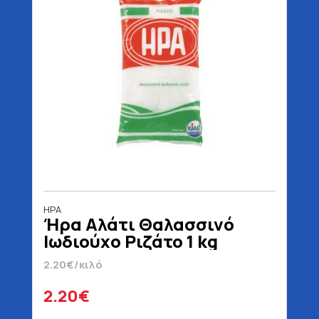
ΗΡΑ
Ήρα Αλάτι Θαλασσινό
Ιωδιούχο Ριζάτο 1 kg
2.20€/κιλό
2.20€