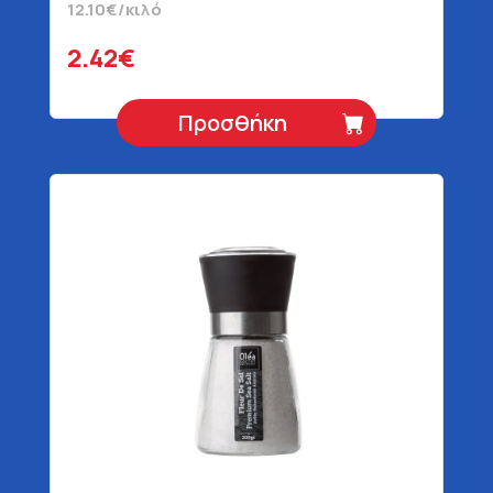
12.10€/κιλό
2.42€
Προσθήκη