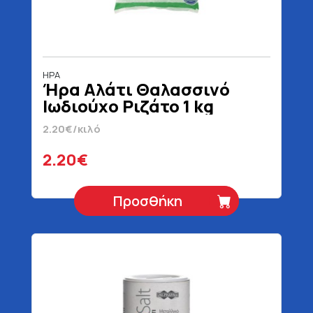
ΗΡΑ
Ήρα Αλάτι Θαλασσινό
Ιωδιούχο Ριζάτο 1 kg
2.20€/κιλό
2.20€
Προσθήκη