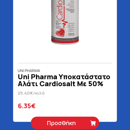
UNI PHARMA
Uni Pharma Υποκατάστατο
Αλάτι Cardiosalt Με 50%
Λιγότερο Νάτριο 250 gr
25.40€/κιλό
6.35€
Προσθήκη