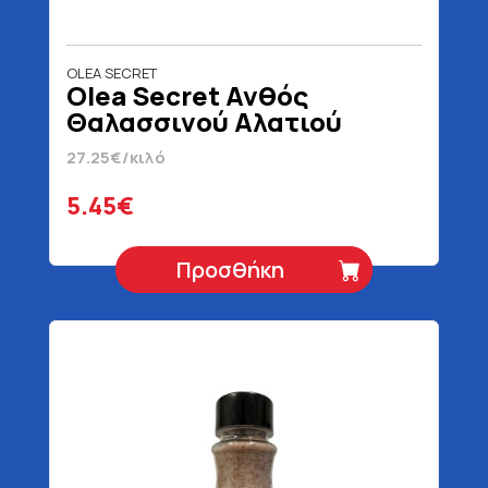
OLEA SECRET
Olea Secret Ανθός
Θαλασσινού Αλατιού
Μύλος 200 gr
27.25€/κιλό
5.45€
Προσθήκη