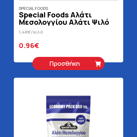
SPECIAL FOODS
Special Foods Αλάτι
Μεσολογγίου Αλάτι Ψιλό
650 gr
1.48€/κιλό
0.96€
Προσθήκη