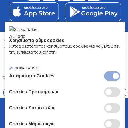
Χρησιμοποιούμε cookies
Αυτός ο ιστότοπος χρησιμοποιεί cookies για να βελτιώσει
την εμπειρία του χρήστη.
ΧΑΛΚΙΑΔΑΚΗΣ Α.Ε.
ΑΡ.Γ.Ε.ΜΗ:
77088727000
© 2026
All Rights Reserved
Απαραίτητα Cookies
Όροι και Προϋποθέσεις
Πολιτική Απορρήτου
Κώδικας Δεοντολογίας
Cookies Προτιμήσεων
Επιλέξτε
41 Καταστήματα
© 2026 Χαλκιαδάκης all rights reserved
Cookies Στατιστικών
Cookies Μάρκετινγκ