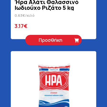
Ήρα Αλάτι Θαλασσινό
Ιωδιούχο Ριζάτο 5 kg
0.63€/κιλό
3.17€
Προσθήκη