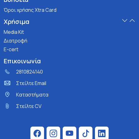
Όροι χρήσης Xtra Card
Χρήσιμα
Media Kit
Διατροφή
E-cert
Επικοινωνία
2810824140
Στείλτε Email
Kαταστήματα
Στείλτε CV