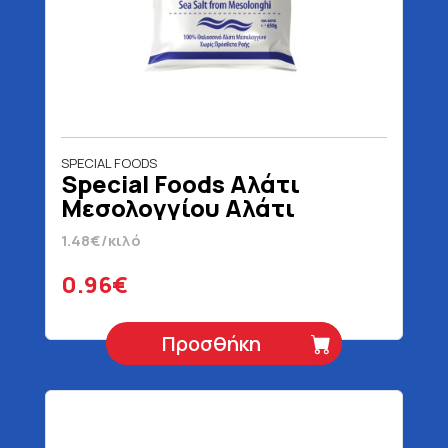
SPECIAL FOODS
Special Foods Αλάτι
Μεσολογγίου Αλάτι
Χονδρό 650 gr
1.48€/κιλό
0.96€
Προσθήκη