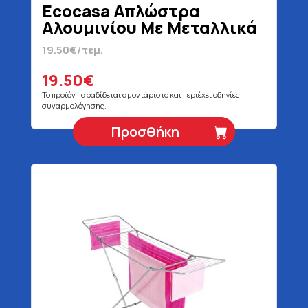
Ecocasa Απλώστρα
Αλουμινίου Με Μεταλλικά
Πόδια 18 m
19.50€/τεμ.
19.50€
Το προϊόν παραδίδεται αμοντάριστο και περιέχει οδηγίες
συναρμολόγησης.
Προσθήκη