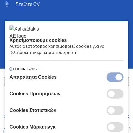
Στείλτε CV
Χρησιμοποιούμε cookies
Αυτός ο ιστότοπος χρησιμοποιεί cookies για να
βελτιώσει την εμπειρία του χρήστη.
Απαραίτητα Cookies
Cookies Προτιμήσεων
ΧΑΛΚΙΑΔΑΚΗΣ Α.Ε.
ΑΡ.Γ.Ε.ΜΗ:
77088727000
© 2026
All Rights Reserved
Cookies Στατιστικών
Όροι και Προϋποθέσεις
Πολιτική Απορρήτου
Κώδικας Δεοντολογίας
Cookies Μάρκετινγκ
Επιλέξτε
41 Καταστήματα