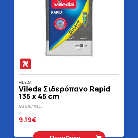
VILEDA
Vileda Σιδερόπανο Rapid
135 x 45 cm
9.19€/τεμ.
9.19€
Προσθήκη