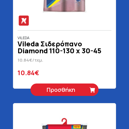
VILEDA
Vileda Σιδερόπανο
Diamond 110-130 x 30-45
cm
10.84€/τεμ.
10.84€
Προσθήκη