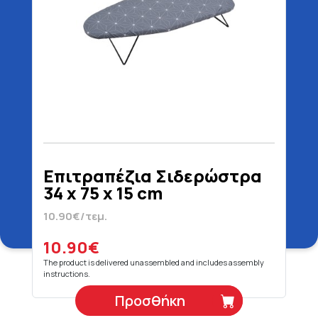
Επιτραπέζια Σιδερώστρα
34 x 75 x 15 cm
10.90€/τεμ.
10.90€
The product is delivered unassembled and includes assembly
instructions.
Προσθήκη