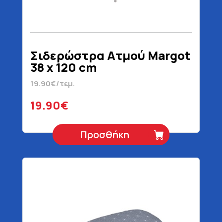
Σιδερώστρα Ατμού Margot
38 x 120 cm
19.90€/τεμ.
19.90€
Προσθήκη