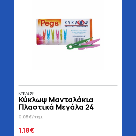
ΚΥΚΛΩΨ
Κύκλωψ Μανταλάκια
Πλαστικά Μεγάλα 24
Τεμάχια
0.05€/τεμ.
1.18€