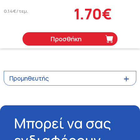
1.70€
0.14€/τεμ.
Προσθήκη
Προμηθευτής
Μπορεί να σας