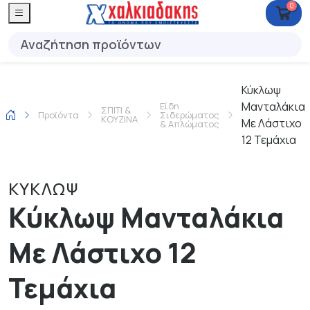
0
Κύκλωψ
Μανταλάκια
Είδη
ΣΠΙΤΙ &
Προϊόντα
Σιδερώματος
ΚΟΥΖΙΝΑ
Με Λάστιχο
& Απλώματος
12 Τεμάχια
ΚΥΚΛΩΨ
Κύκλωψ Μανταλάκια
Με Λάστιχο 12
Τεμάχια