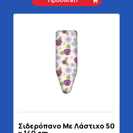
Σιδερόπανο Με Λάστιχο 50
x 140 cm