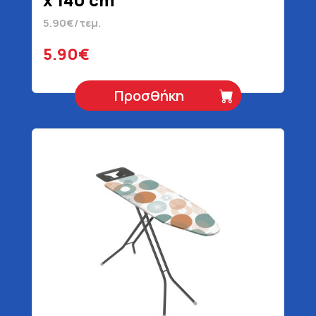
5.90€/τεμ.
5.90€
Προσθήκη