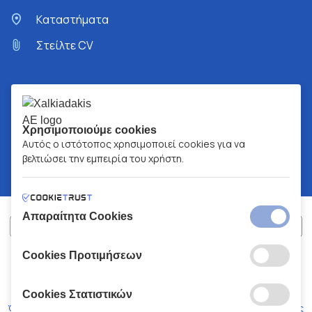
Kαταστήματα
Στείλτε CV
Χρησιμοποιούμε cookies
Αυτός ο ιστότοπος χρησιμοποιεί cookies για να
βελτιώσει την εμπειρία του χρήστη.
Απαραίτητα Cookies
Cookies Προτιμήσεων
ΧΑΛΚΙΑΔΑΚΗΣ Α.Ε.
ΑΡ.Γ.Ε.ΜΗ:
77088727000
© 2026
All Rights Reserved
Cookies Στατιστικών
Όροι και Προϋποθέσεις
Πολιτική Απορρήτου
Κώδικας Δεοντολογίας