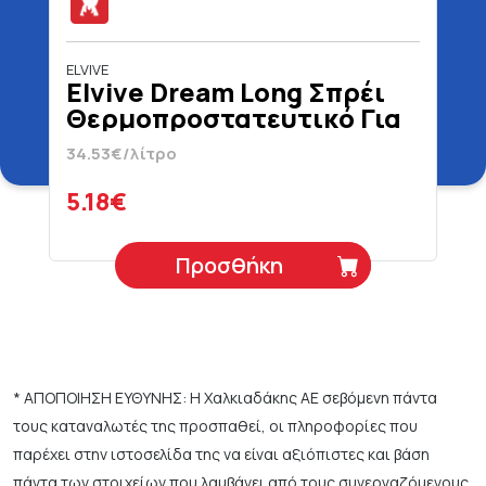
ELVIVE
Elvive Dream Long Σπρέι
Θερμοπροστατευτικό Για
Μακριά & Λεία Μαλλιά 150
34.53€/λίτρο
ml
5.18€
Προσθήκη
* ΑΠΟΠΟΙΗΣΗ ΕΥΘΥΝΗΣ: Η Χαλκιαδάκης ΑΕ σεβόμενη πάντα
τους καταναλωτές της προσπαθεί, οι πληροφορίες που
παρέχει στην ιστοσελίδα της να είναι αξιόπιστες και βάση
πάντα των στοιχείων που λαμβάνει από τους συνεργαζόμενους