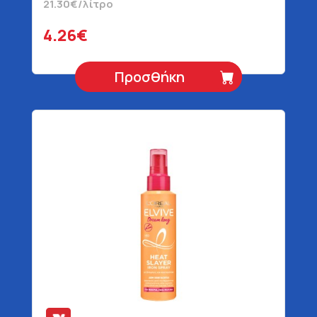
21.30€/λίτρο
4.26€
Προσθήκη