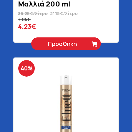
Μαλλιά 200 ml
35.25€/λίτρο
21.15€/λίτρο
7.05€
4.23€
Προσθήκη
40%