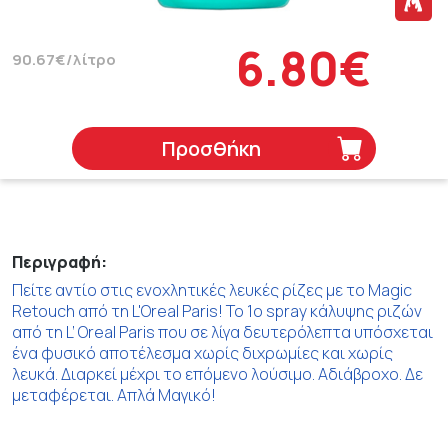
6.80€
90.67€/λίτρο
Προσθήκη
Περιγραφή:
Πείτε αντίο στις ενοχλητικές λευκές ρίζες με το Magic
Retouch από τη L'Oreal Paris! Το 1ο spray κάλυψης ριζών
από τη L’ Oreal Paris που σε λίγα δευτερόλεπτα υπόσχεται
ένα φυσικό αποτέλεσμα χωρίς διχρωμίες και χωρίς
λευκά. Διαρκεί μέχρι το επόμενο λούσιμο. Αδιάβροχο. Δε
μεταφέρεται. Απλά Μαγικό!