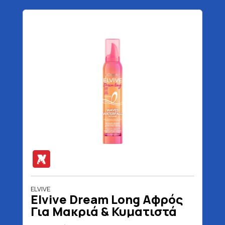
ELVIVE
Elvive Dream Long Αφρός
Για Μακριά & Κυματιστά
Μαλλιά 200 ml