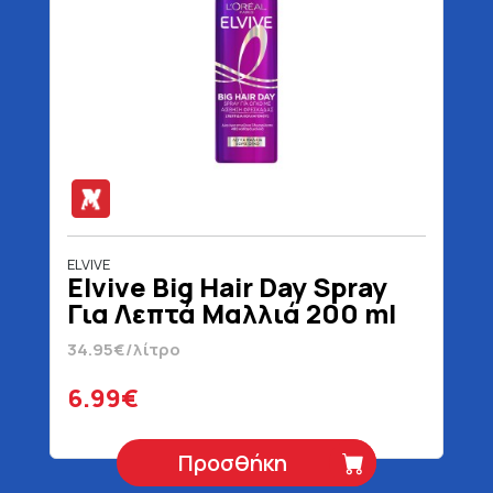
ELVIVE
Elvive Big Hair Day Spray
Για Λεπτά Μαλλιά 200 ml
34.95€/λίτρο
6.99€
Προσθήκη