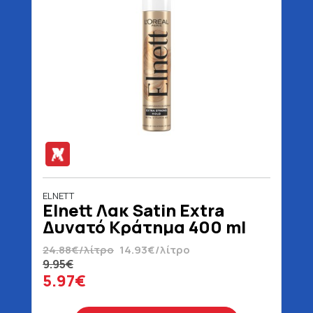
ELNETT
Elnett Λακ Satin Extra
Δυνατό Κράτημα 400 ml
24.88€/λίτρο
14.93€/λίτρο
9.95€
5.97€