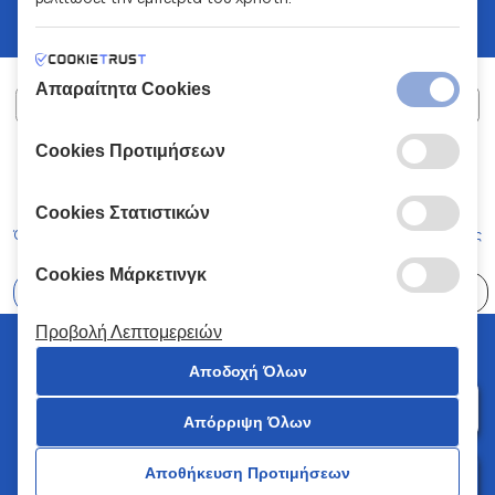
Απαραίτητα Cookies
Cookies Προτιμήσεων
ΧΑΛΚΙΑΔΑΚΗΣ Α.Ε.
ΑΡ.Γ.Ε.ΜΗ:
77088727000
© 2026
All Rights Reserved
Cookies Στατιστικών
Όροι και Προϋποθέσεις
Πολιτική Απορρήτου
Κώδικας Δεοντολογίας
Cookies Μάρκετινγκ
Επιλέξτε
41 Καταστήματα
Προβολή Λεπτομερειών
© 2026 Χαλκιαδάκης all rights reserved
Αποδοχή Όλων
Απόρριψη Όλων
0
Αποθήκευση Προτιμήσεων