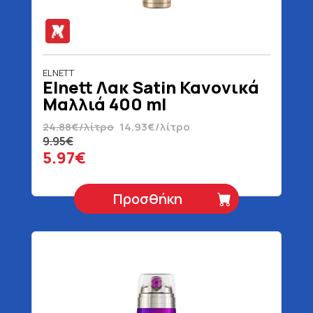
ELNETT
Elnett Λακ Satin Κανονικά
Μαλλιά 400 ml
24.88€/λίτρο
14.93€/λίτρο
9.95€
5.97€
Προσθήκη