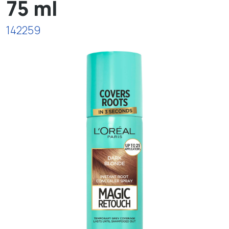
75 ml
142259