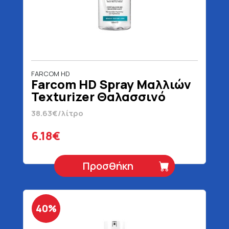
FARCOM HD
Farcom HD Spray Μαλλιών
Texturizer Θαλασσινό
Αλάτι 160 ml
38.63€/λίτρο
6.18€
Προσθήκη
40%