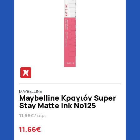
MAYBELLINE
Maybelline Κραγιόν Super
Stay Matte Ink No125
Inspirer 5 ml
11.66€/τεμ.
11.66€