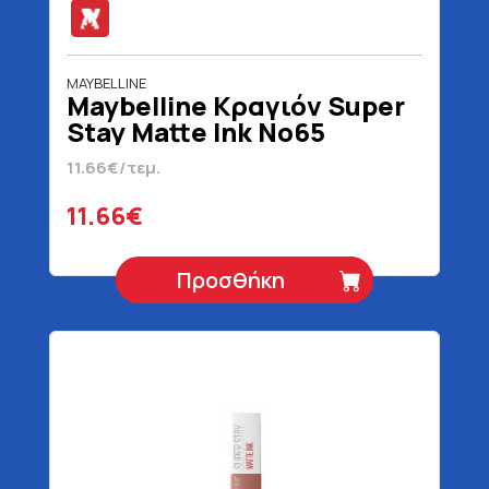
MAYBELLINE
Maybelline Κραγιόν Super
Stay Matte Ink No65
Seductres 5 ml
11.66€/τεμ.
11.66€
Προσθήκη