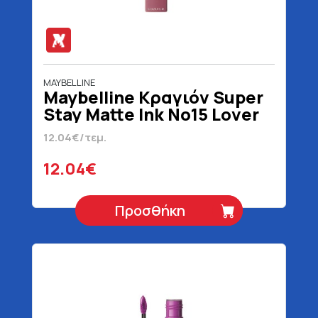
MAYBELLINE
Maybelline Κραγιόν Super
Stay Matte Ink No15 Lover
Blister 5 ml
12.04€/τεμ.
12.04€
Προσθήκη