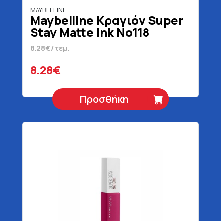
MAYBELLINE
Maybelline Κραγιόν Super
Stay Matte Ink No118
Dancer Blister 5 ml
8.28€/τεμ.
8.28€
Προσθήκη