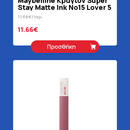
Maybelline Κραγιόν Super
Stay Matte Ink No15 Lover 5
ml
11.66€/τεμ.
11.66€
Προσθήκη