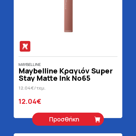
MAYBELLINE
Maybelline Κραγιόν Super
Stay Matte Ink No65
Seductres Blister 5 ml
12.04€/τεμ.
12.04€
Προσθήκη