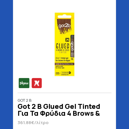
GOT 2 B
Got 2 B Glued Gel Tinted
Για Τα Φρύδια 4 Brows &
Edges Vegan 16 ml
361.88€/λίτρο