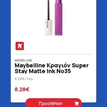
MAYBELLINE
Maybelline Κραγιόν Super
Stay Matte Ink No35
Creator Blister 5 ml
8.28€/τεμ.
8.28€
Προσθήκη