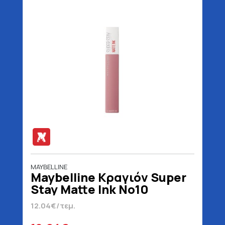
MAYBELLINE
Maybelline Κραγιόν Super
Stay Matte Ink No10
Dreamer Blister 5 ml
12.04€/τεμ.