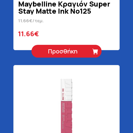
Maybelline Κραγιόν Super
Stay Matte Ink No125
Inspirer 5 ml
11.66€/τεμ.
11.66€
Προσθήκη