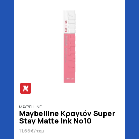
MAYBELLINE
Maybelline Κραγιόν Super
Stay Matte Ink No10
Dreamer 5 ml
11.66€/τεμ.