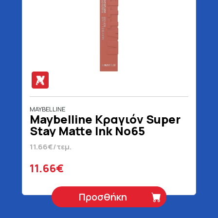
MAYBELLINE
Maybelline Κραγιόν Super
Stay Matte Ink No65
Seductres 5 ml
11.66€/τεμ.
11.66€
Προσθήκη