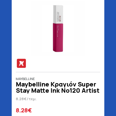
MAYBELLINE
Maybelline Κραγιόν Super
Stay Matte Ink No120 Artist
5 ml
8.28€/τεμ.
8.28€