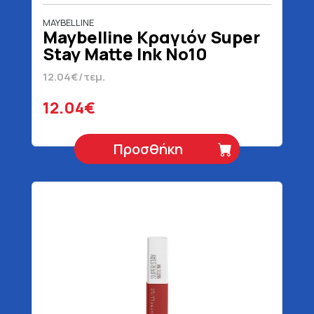
MAYBELLINE
Maybelline Κραγιόν Super
Stay Matte Ink No10
Dreamer Blister 5 ml
12.04€/τεμ.
12.04€
Προσθήκη