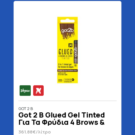
GOT 2 B
Got 2 B Glued Gel Tinted
Για Τα Φρύδια 4 Brows &
Edges Vegan 16 ml
361.88€/λίτρο