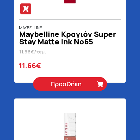
MAYBELLINE
Maybelline Κραγιόν Super
Stay Matte Ink No65
Pioneer 5 ml
11.66€/τεμ.
11.66€
Προσθήκη