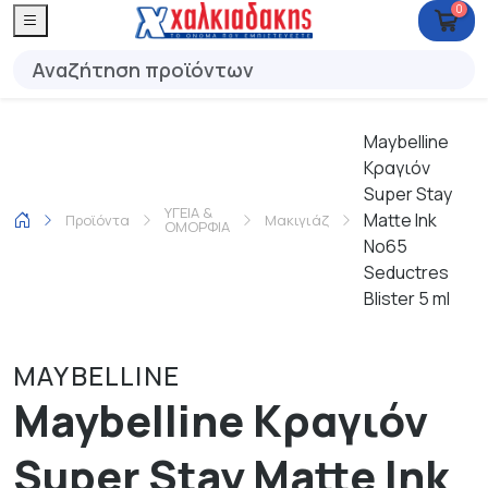
0
Maybelline
Κραγιόν
Super Stay
ΥΓΕΙΑ &
Matte Ink
Προϊόντα
Μακιγιάζ
ΟΜΟΡΦΙΑ
No65
Seductres
Blister 5 ml
MAYBELLINE
Maybelline Κραγιόν
Super Stay Matte Ink