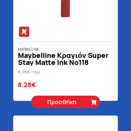
MAYBELLINE
Maybelline Κραγιόν Super
Stay Matte Ink No118
Dancer Blister 5 ml
8.28€/τεμ.
8.28€
Προσθήκη