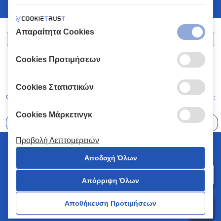
Απαραίτητα Cookies
Cookies Προτιμήσεων
ΧΑΛΚΙΑΔΑΚΗΣ Α.Ε.
ΑΡ.Γ.Ε.ΜΗ:
77088727000
© 2026
All Rights Reserved
Cookies Στατιστικών
Όροι και Προϋποθέσεις
Πολιτική Απορρήτου
Κώδικας Δεοντολογίας
Cookies Μάρκετινγκ
Επιλέξτε
41 Καταστήματα
Προβολή Λεπτομερειών
© 2026 Χαλκιαδάκης all rights reserved
Αποδοχή Όλων
Απόρριψη Όλων
0
Αποθήκευση Προτιμήσεων