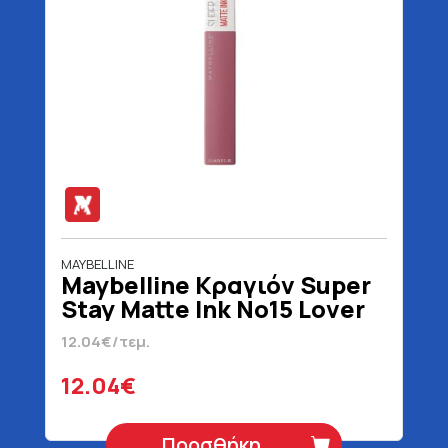
MAYBELLINE
Maybelline Κραγιόν Super
Stay Matte Ink No15 Lover
Blister 5 ml
12.04€/τεμ.
12.04€
Προσθήκη