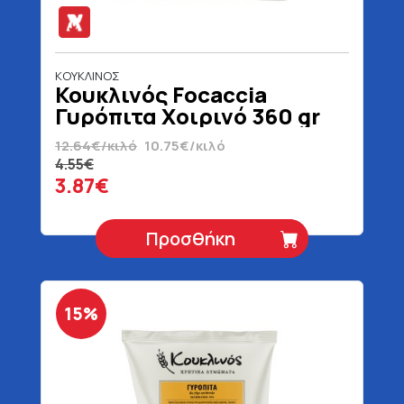
ΚΟΥΚΛΙΝΟΣ
Κουκλινός Focaccia
Γυρόπιτα Χοιρινό 360 gr
12.64€/κιλό
10.75€/κιλό
4.55€
3.87€
Προσθήκη
15%