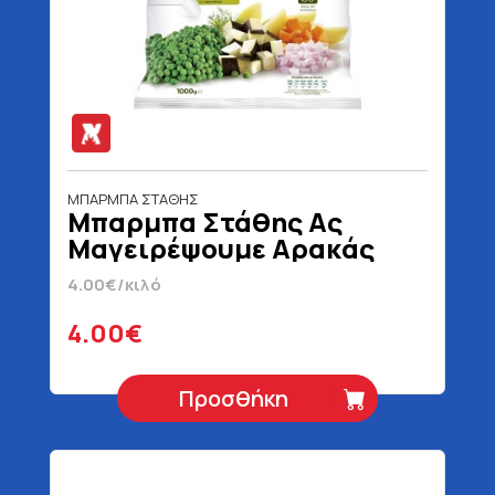
ΜΠΑΡΜΠΑ ΣΤΑΘΗΣ
Μπαρμπα Στάθης Ας
Μαγειρέψουμε Αρακάς
Λαδερός Με Μελιτζάνες
4.00€/κιλό
1000 gr
4.00€
Προσθήκη