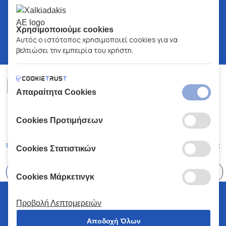
Χρησιμοποιούμε cookies
Αυτός ο ιστότοπος χρησιμοποιεί cookies για να
βελτιώσει την εμπειρία του χρήστη.
Απαραίτητα Cookies
ΧΑΛΚΙΑΔΑΚΗΣ Α.Ε.
ΑΡ.Γ.Ε.ΜΗ:
77088727000
Cookies Προτιμήσεων
© 2026
All Rights Reserved
Όροι και Προϋποθέσεις
Πολιτική Απορρήτου
Κώδικας Δεοντολογίας
Cookies Στατιστικών
Επιλέξτε
41 Καταστήματα
Cookies Μάρκετινγκ
© 2026 Χαλκιαδάκης all rights reserved
Προβολή Λεπτομερειών
Αποδοχή Όλων