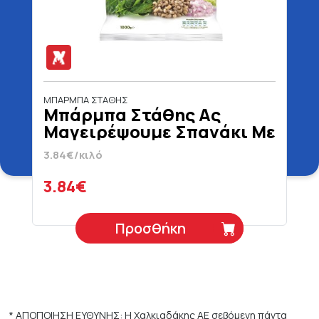
ΜΠΑΡΜΠΑ ΣΤΑΘΗΣ
Μπάρμπα Στάθης Ας
Μαγειρέψουμε Σπανάκι Με
Φασόλια Μαυρομάτικα 1 kg
3.84€/κιλό
3.84€
Προσθήκη
* ΑΠΟΠΟΙΗΣΗ ΕΥΘΥΝΗΣ: Η Χαλκιαδάκης ΑΕ σεβόμενη πάντα