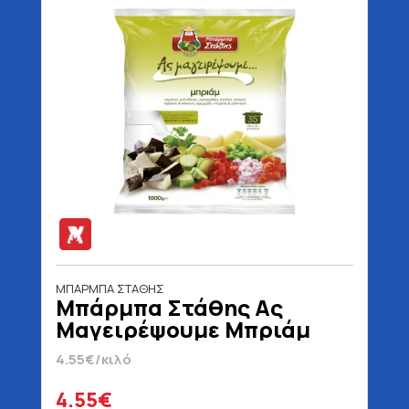
ΜΠΑΡΜΠΑ ΣΤΑΘΗΣ
Μπάρμπα Στάθης Ας
Μαγειρέψουμε Μπριάμ
1000 gr
4.55€/κιλό
4.55€