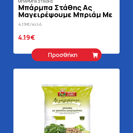
ΜΠΑΡΜΠΑ ΣΤΑΘΗΣ
Μπάρμπα Στάθης Ας
Μαγειρέψουμε Μπριάμ Με
Μπάμιες 1000 gr
4.19€/κιλό
4.19€
Προσθήκη