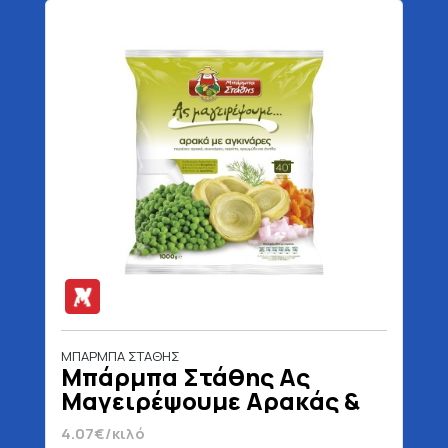
ΜΠΑΡΜΠΑ ΣΤΑΘΗΣ
Μπάρμπα Στάθης Ας
Μαγειρέψουμε Αρακάς &
Αγκινάρες 1000 gr
4.07€/κιλό