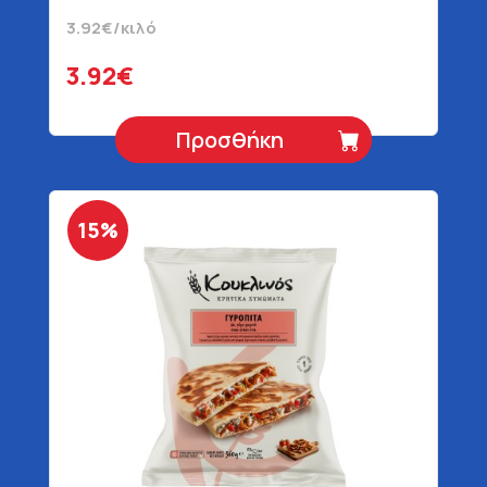
3.92€/κιλό
3.92€
Προσθήκη
15%