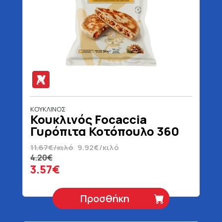
ΚΟΥΚΛΙΝΟΣ
Κουκλινός Focaccia
Γυρόπιτα Κοτόπουλο 360
gr
11.67€/κιλό
9.92€/κιλό
4.20€
3.57€
Προσθήκη