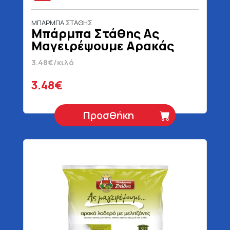
ΜΠΑΡΜΠΑ ΣΤΑΘΗΣ
Μπάρμπα Στάθης Ας
Μαγειρέψουμε Αρακάς
Λαδερός 1000 gr
3.48€/κιλό
3.48€
Προσθήκη