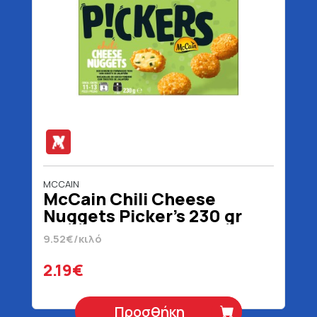
MCCAIN
McCain Chili Cheese
Nuggets Picker's 230 gr
9.52€/κιλό
2.19€
Προσθήκη