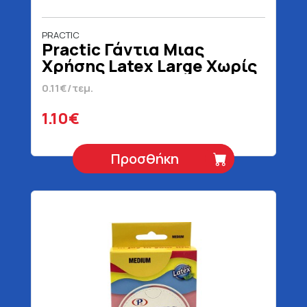
PRACTIC
Practic Γάντια Μιας
Χρήσης Latex Large Χωρίς
Πούδρα 10 Τεμάχια
0.11€/τεμ.
1.10€
Προσθήκη