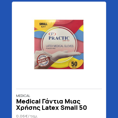
MEDICAL
Medical Γάντια Μιας
Χρήσης Latex Small 50
Τεμάχια
0.06€/τεμ.