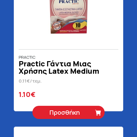
PRACTIC
Practic Γάντια Μιας
Χρήσης Latex Medium
Χωρίς Πούδρα 10 Τεμάχια
0.11€/τεμ.
1.10€
Προσθήκη