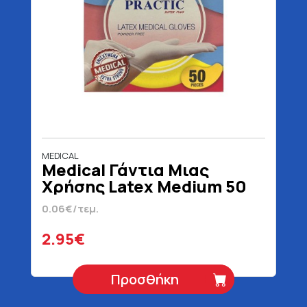
MEDICAL
Medical Γάντια Μιας
Χρήσης Latex Medium 50
Τεμάχια
0.06€/τεμ.
2.95€
Προσθήκη