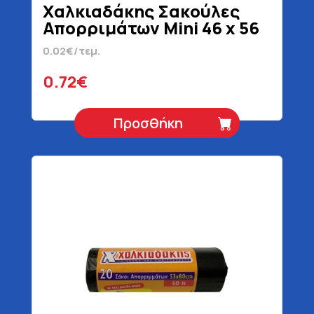
Χαλκιαδάκης Σακούλες
Απορριμάτων Mini 46 x 56
cm 30 Τεμάχια
0.02€/τεμ.
0.72€
Προσθήκη