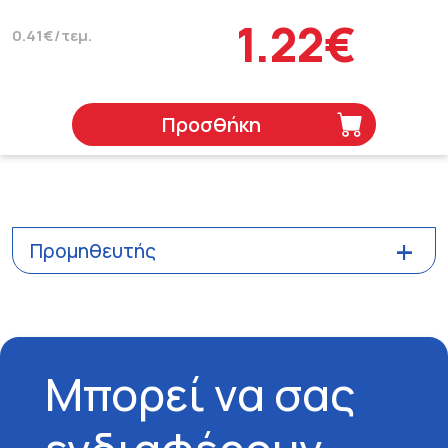
1.22€
0.41€/τεμ.
Προσθήκη
Προμηθευτής
Μπορεί να σας