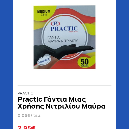
PRACTIC
Practic Γάντια Μιας
Χρήσης Νιτριλίου Μαύρα
Medium Χωρίς Πούδρα 50
0.06€/τεμ.
Τεμάχια
2.95€