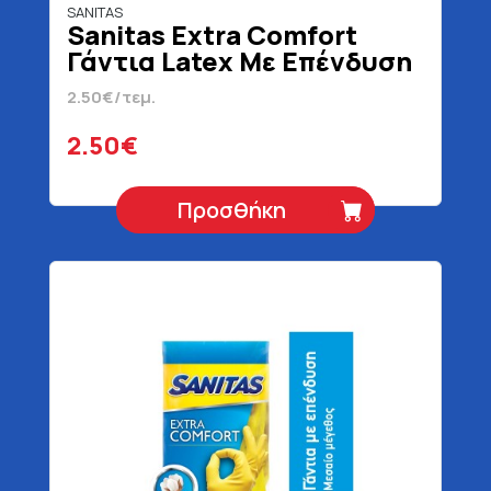
SANITAS
Sanitas Extra Comfort
Γάντια Latex Με Επένδυση
Large
2.50€/τεμ.
2.50€
Προσθήκη