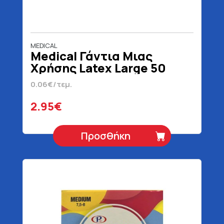
MEDICAL
Medical Γάντια Μιας
Χρήσης Latex Large 50
Τεμάχια
0.06€/τεμ.
2.95€
Προσθήκη