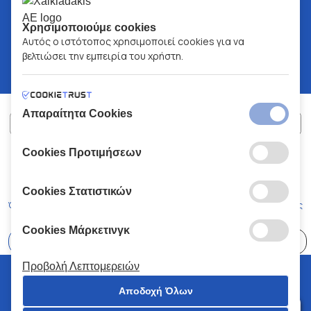
Χρησιμοποιούμε cookies
Αυτός ο ιστότοπος χρησιμοποιεί cookies για να
βελτιώσει την εμπειρία του χρήστη.
Απαραίτητα Cookies
Cookies Προτιμήσεων
ΧΑΛΚΙΑΔΑΚΗΣ Α.Ε.
ΑΡ.Γ.Ε.ΜΗ:
77088727000
© 2026
All Rights Reserved
Cookies Στατιστικών
Όροι και Προϋποθέσεις
Πολιτική Απορρήτου
Κώδικας Δεοντολογίας
Cookies Μάρκετινγκ
Επιλέξτε
41 Καταστήματα
Προβολή Λεπτομερειών
© 2026 Χαλκιαδάκης all rights reserved
Αποδοχή Όλων