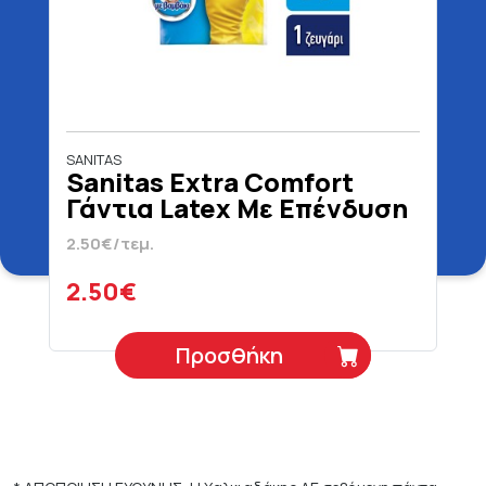
SANITAS
Sanitas Extra Comfort
Γάντια Latex Με Επένδυση
Medium
2.50€/τεμ.
2.50€
Προσθήκη