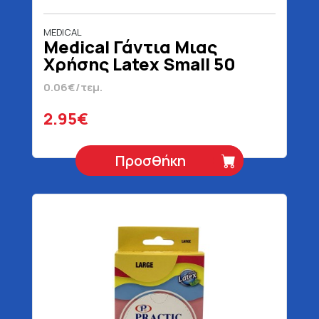
MEDICAL
Medical Γάντια Μιας
Χρήσης Latex Small 50
Τεμάχια
0.06€/τεμ.
2.95€
Προσθήκη