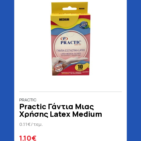
PRACTIC
Practic Γάντια Μιας
Χρήσης Latex Medium
Χωρίς Πούδρα 10 Τεμάχια
0.11€/τεμ.
1.10€