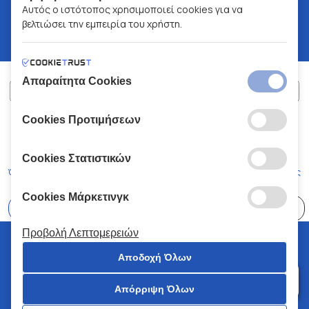
Αυτός ο ιστότοπος χρησιμοποιεί cookies για να
βελτιώσει την εμπειρία του χρήστη.
Απαραίτητα Cookies
Cookies Προτιμήσεων
ΧΑΛΚΙΑΔΑΚΗΣ Α.Ε.
ΑΡ.Γ.Ε.ΜΗ:
77088727000
© 2026
All Rights Reserved
Cookies Στατιστικών
Όροι και Προϋποθέσεις
Πολιτική Απορρήτου
Κώδικας Δεοντολογίας
Cookies Μάρκετινγκ
Επιλέξτε
41 Καταστήματα
Προβολή Λεπτομερειών
© 2026 Χαλκιαδάκης all rights reserved
Αποδοχή Όλων
Απόρριψη Όλων