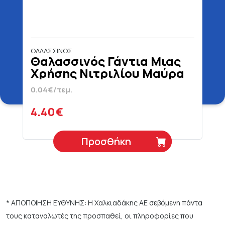
ΘΑΛΑΣΣΙΝΟΣ
Θαλασσινός Γάντια Μιας
Χρήσης Νιτριλίου Μαύρα
Medium 100 Τεμάχια
0.04€/τεμ.
4.40€
Προσθήκη
* ΑΠΟΠΟΙΗΣΗ ΕΥΘΥΝΗΣ: Η Χαλκιαδάκης ΑΕ σεβόμενη πάντα
τους καταναλωτές της προσπαθεί, οι πληροφορίες που