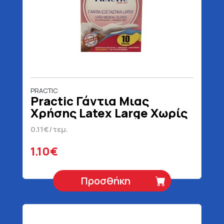
PRACTIC
Practic Γάντια Μιας
Χρήσης Latex Large Χωρίς
Πούδρα 10 Τεμάχια
0.11€/τεμ.
1.10€
Προσθήκη