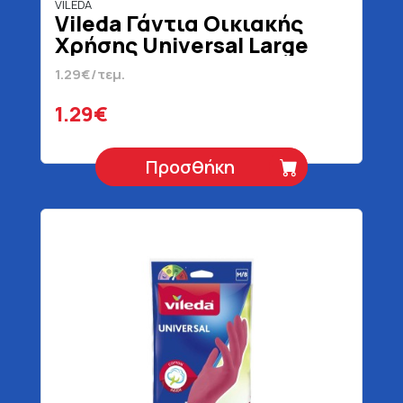
VILEDA
Vileda Γάντια Οικιακής
Χρήσης Universal Large
1.29€/τεμ.
1.29€
Προσθήκη