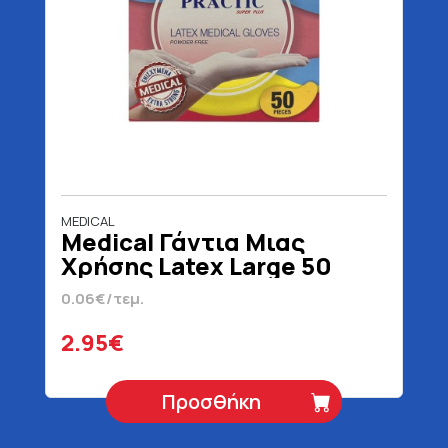
MEDICAL
Medical Γάντια Μιας
Χρήσης Latex Large 50
Τεμάχια
0.06€/τεμ.
2.95€
Προσθήκη