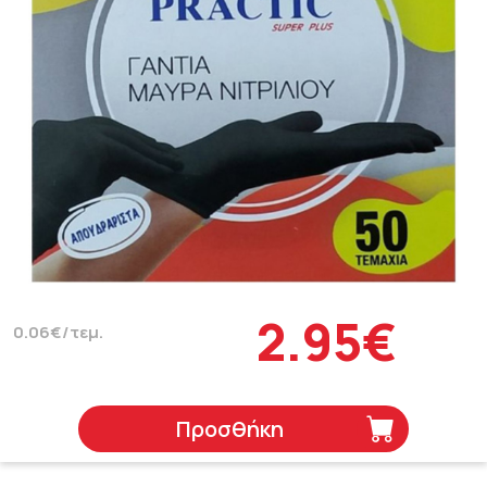
2.95€
0.06€/τεμ.
Προσθήκη