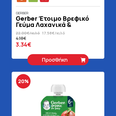
GERBER
Gerber Έτοιμο Βρεφικό
Γεύμα Λαχανικά &
Μοσχάρι 6+ Μηνών
22.00€/κιλό
17.58€/κιλό
Βιολογικό Χωρίς Γλουτένη
4.18€
190 gr
3.34€
Προσθήκη
20%