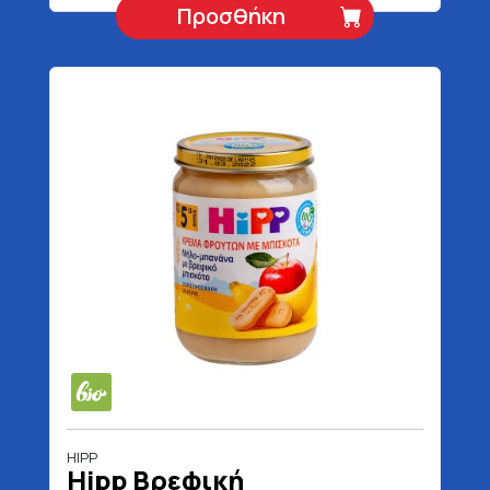
Προσθήκη
HIPP
Hipp Βρεφική