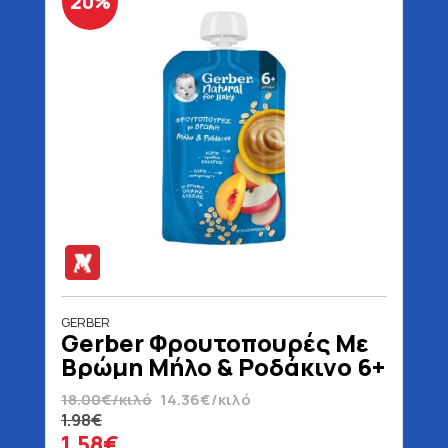
20%
GERBER
Gerber Φρουτοπουρές Με
Βρώμη Μήλο & Ροδάκινο 6+
Μηνών Χωρίς Προσθήκη
18.00€/κιλό
14.36€/κιλό
Ζάχαρης 110 gr
1.98€
1.58€