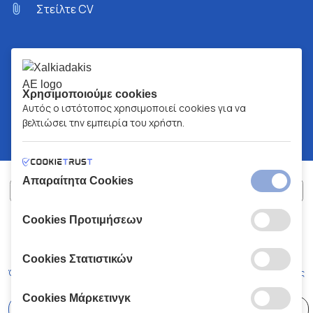
Στείλτε CV
Χρησιμοποιούμε cookies
Αυτός ο ιστότοπος χρησιμοποιεί cookies για να
βελτιώσει την εμπειρία του χρήστη.
Απαραίτητα Cookies
Cookies Προτιμήσεων
ΧΑΛΚΙΑΔΑΚΗΣ Α.Ε.
ΑΡ.Γ.Ε.ΜΗ:
77088727000
© 2026
All Rights Reserved
Cookies Στατιστικών
Όροι και Προϋποθέσεις
Πολιτική Απορρήτου
Κώδικας Δεοντολογίας
Cookies Μάρκετινγκ
Επιλέξτε
41 Καταστήματα