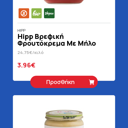
HIPP
Hipp Βρεφική
Φρουτόκρεμα Με Μήλο
Φράουλα & Βατόμουρο 5+
24.75€/κιλό
Μηνών Χωρίς Προσθήκη
Ζάχαρης Βιολογικό Χωρίς
3.96€
Γλουτένη Vegan 160 gr
Προσθήκη