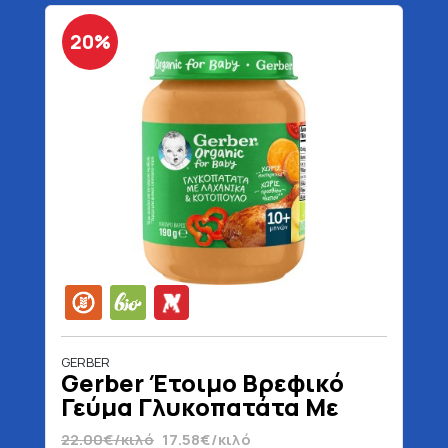
20%
GERBER
Gerber Έτοιμο Βρεφικό
Γεύμα Γλυκοπατάτα Με
Λαχανικά & Κοτόπουλο 10+
22.00€/κιλό
17.58€/κιλό