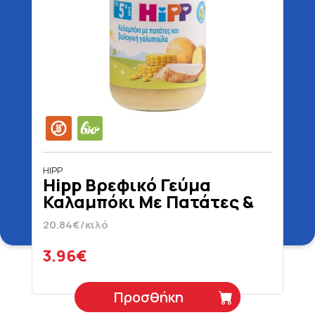
HIPP
Hipp Βρεφικό Γεύμα
Καλαμπόκι Με Πατάτες &
Γαλοπούλα 5+ Μηνών
20.84€/κιλό
Βιολογικό Χωρίς Γλουτένη
190 gr
3.96€
Προσθήκη