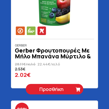
GERBER
Gerber Φρουτοπουρές Με
Μήλο Μπανάνα Μύρτιλο &
Βατόμουρο 6+ Μηνών
28.11€/κιλό
22.44€/κιλό
Βιολογικός Χωρίς
2.53€
Γλουτένη 90 gr
2.02€
Προσθήκη