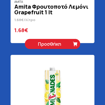
AMITA
Amita Φρουτοποτό Λεμόνι
Grapefruit 1 lt
1.68€/λίτρο
1.68€
Προσθήκη