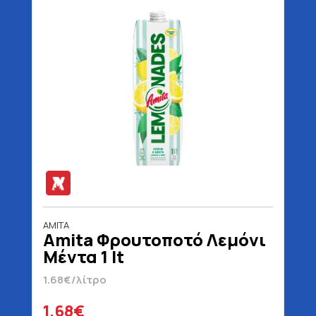
AMITA
Amita Φρουτοποτό Λεμόνι
Μέντα 1 lt
1.68€/λίτρο
1.68€