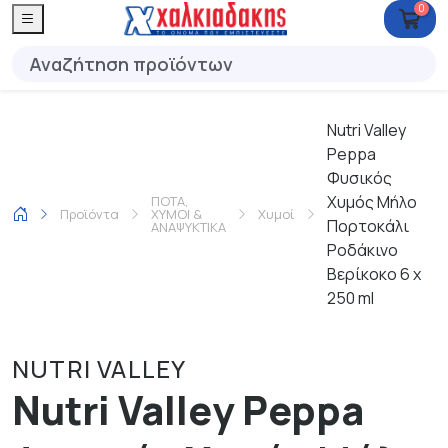
0
Nutri Valley
Peppa
Φυσικός
Χυμός Μήλο
ΠΟΤΑ,
Προϊόντα
ΧΥΜΟΙ &
Χυμοί
Πορτοκάλι
ΑΝΑΨΥΚΤΙΚΑ
Ροδάκινο
Βερίκοκο 6 x
250 ml
NUTRI VALLEY
Nutri Valley Peppa