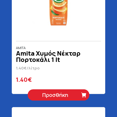
AMITA
Amita Χυμός Νέκταρ
Πορτοκάλι 1 lt
1.40€/λίτρο
1.40€
Προσθήκη