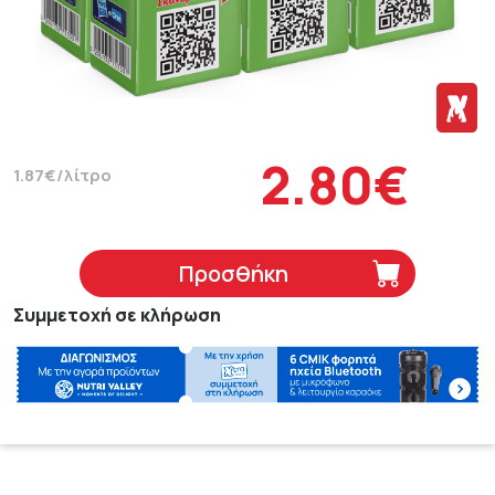
2.80€
1.87€/λίτρο
Προσθήκη
Συμμετοχή σε κλήρωση