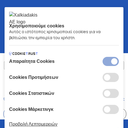
Χρησιμοποιούμε cookies
Αυτός ο ιστότοπος χρησιμοποιεί cookies για να
βελτιώσει την εμπειρία του χρήστη.
Απαραίτητα Cookies
Cookies Προτιμήσεων
ΧΑΛΚΙΑΔΑΚΗΣ Α.Ε.
ΑΡ.Γ.Ε.ΜΗ:
77088727000
© 2026
All Rights Reserved
Cookies Στατιστικών
Όροι και Προϋποθέσεις
Πολιτική Απορρήτου
Κώδικας Δεοντολογίας
Cookies Μάρκετινγκ
Επιλέξτε
41 Καταστήματα
Προβολή Λεπτομερειών