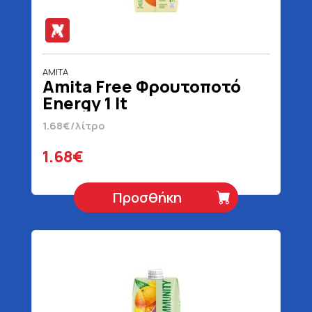
AMITA
Amita Free Φρουτοποτό
Energy 1 lt
1.68€/λίτρο
1.68€
Προσθήκη