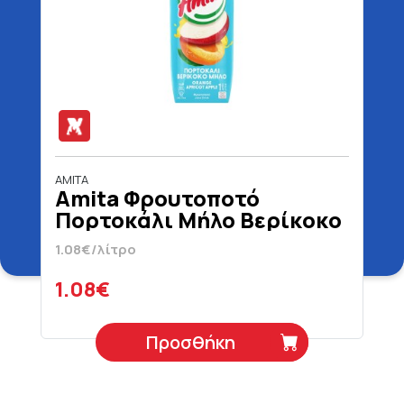
AMITA
Amita Φρουτοποτό
Πορτοκάλι Μήλο Βερίκοκο
1 lt
1.08€/λίτρο
1.08€
Προσθήκη