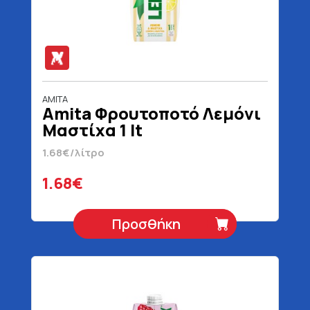
AMITA
Amita Φρουτοποτό Λεμόνι
Μαστίχα 1 lt
1.68€/λίτρο
1.68€
Προσθήκη