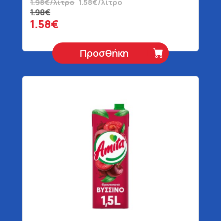
1.98€/λίτρο
1.58€/λίτρο
1.98€
1.58€
Προσθήκη