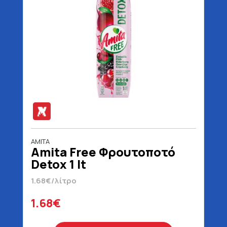
AMITA
Amita Free Φρουτοποτό
Detox 1 lt
1.68€/λίτρο
1.68€