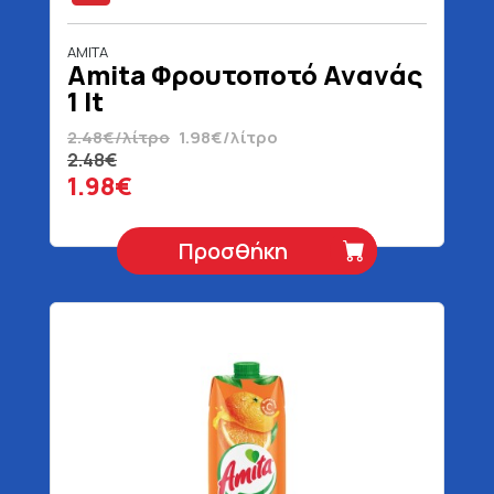
AMITA
Amita Φρουτοποτό Ανανάς
1 lt
2.48€/λίτρο
1.98€/λίτρο
2.48€
1.98€
Προσθήκη