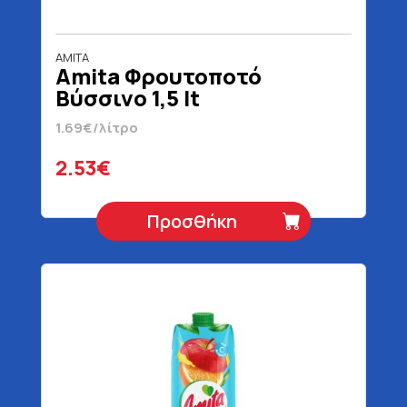
AMITA
Amita Φρουτοποτό
Βύσσινο 1,5 lt
1.69€/λίτρο
2.53€
Προσθήκη