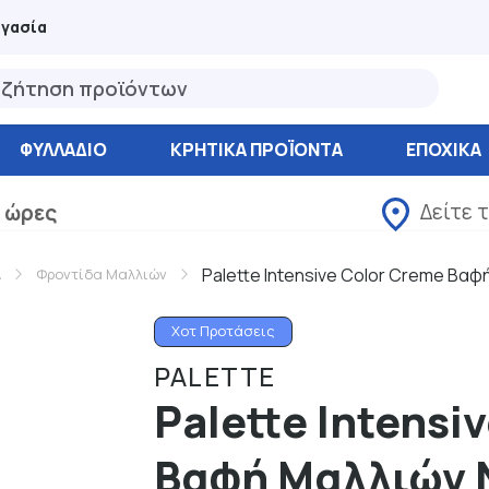
ργασία
ΦΥΛΛΆΔΙΟ
ΚΡΗΤΙΚΑ ΠΡΟΪΟΝΤΑ
ΕΠΟΧΙΚΑ
Δείτε 
 ώρες
Palette Intensive Color Creme Βα
Α
Φροντίδα Μαλλιών
Χοτ Προτάσεις
PALETTE
Palette Intensi
Βαφή Μαλλιών 