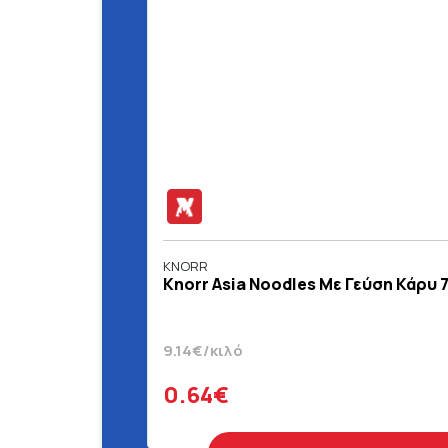
KNORR
Knorr Asia Noodles Με Γεύση Κάρυ 7
9.14€/κιλό
0.64€