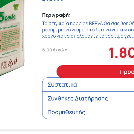
Περιγραφή:
Τα στιγμιαία noodles REEVA θα σας βοηθ
μεσημεριανό γεύμα ή το δείπνο για την ο
χρόνο για να απολαύσετε το νόστιμο γεύμα
1.8
6.00€/κιλό
Προ
Συστατικά
Συνθήκες Διατήρησης
Προμηθευτής