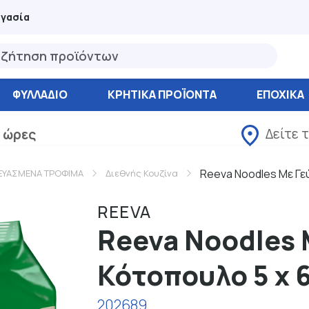
ργασία
ΦΥΛΛΆΔΙΟ
ΚΡΗΤΙΚΑ ΠΡΟΪΟΝΤΑ
ΕΠΟΧΙΚΑ
Δείτε 
 ώρες
Reeva Noodles Με Γε
ΕΥΑΣΜΕΝΑ ΤΡΟΦΙΜΑ
Διεθνής Κουζίνα
REEVA
Reeva Noodles 
Κότοπουλο 5 x 6
202689