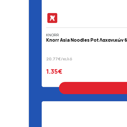
KNORR
Knorr Asia Noodles Pot Λαχανικών 6
20.77€/κιλό
1.35€