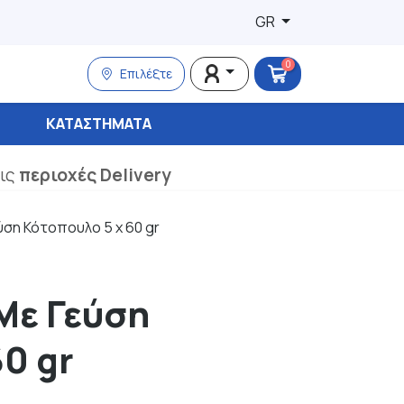
GR
0
Επιλέξτε
ΚΑΤΑΣΤΉΜΑΤΑ
τις
περιοχές Delivery
ύση Κότοπουλο 5 x 60 gr
Με Γεύση
0 gr