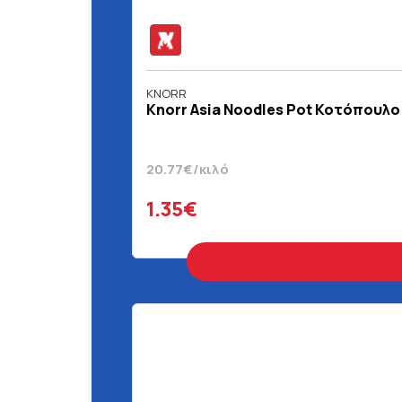
KNORR
Knorr Asia Noodles Pot Κοτόπουλο T
20.77€/κιλό
1.35€