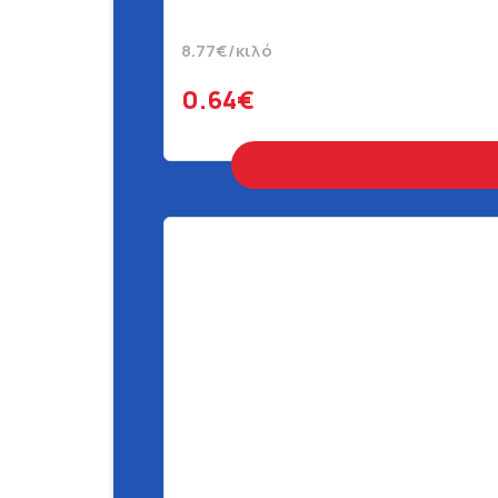
8.77€/κιλό
0.64€