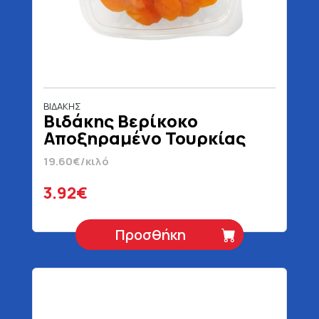
ΒΙΔΑΚΗΣ
Βιδάκης Βερίκοκο
Αποξηραμένο Τουρκίας
200 gr
19.60€/κιλό
3.92€
Προσθήκη