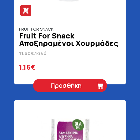
FRUIT FOR SNACK
Fruit For Snack
Αποξηραμένοι Χουρμάδες
100 gr
11.60€/κιλό
1.16€
Προσθήκη