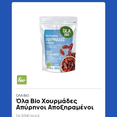
ΟΛΑ BIO
Όλα Bio Χουρμάδες
Απύρηνοι Αποξηραμένοι
Βιολογικοί 200 gr
14.50€/κιλό