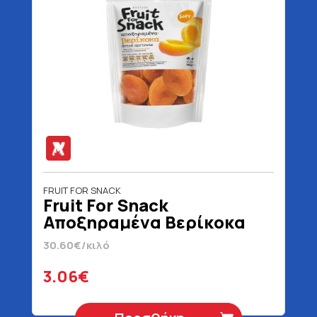
FRUIT FOR SNACK
Fruit For Snack
Αποξηραμένα Βερίκοκα
100 gr
30.60€/κιλό
3.06€