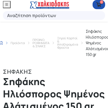
0
Σηφάκης
Ηλιόσπορο
Ξηροί Καρποί
ΠΡΩΙΝΟ,
&
Ψημένος
Προϊόντα
ΡΟΦΗΜΑΤΑ
Αποξηραμένα
& ΣΝΑΚΣ
Φρούτα
Αλάτισμένο
150 gr
ΣΗΦΑΚΗΣ
Σηφάκης
Ηλιόσπορος Ψημένος
Αλάτισμένος 150 gr