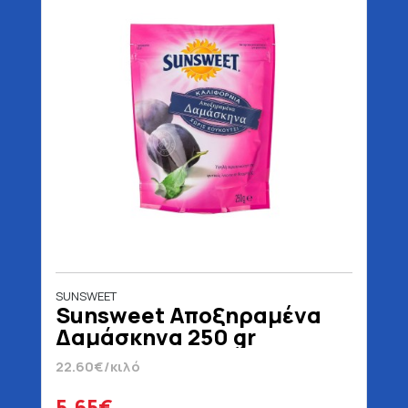
SUNSWEET
Sunsweet Αποξηραμένα
Δαμάσκηνα 250 gr
22.60€/κιλό
5.65€