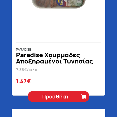
PARADISE
Paradise Χουρμάδες
Αποξηραμένοι Τυνησίας
200 gr
7.35€/κιλό
1.47€
Προσθήκη