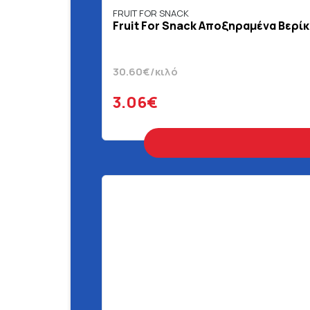
FRUIT FOR SNACK
Fruit For Snack Αποξηραμένα Βερίκ
30.60€/κιλό
3.06€