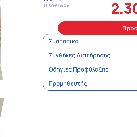
2.3
11.50€/κιλό
Προ
Συστατικά
Συνθήκες Διατήρησης
Οδηγίες Προφύλαξης
Προμηθευτής