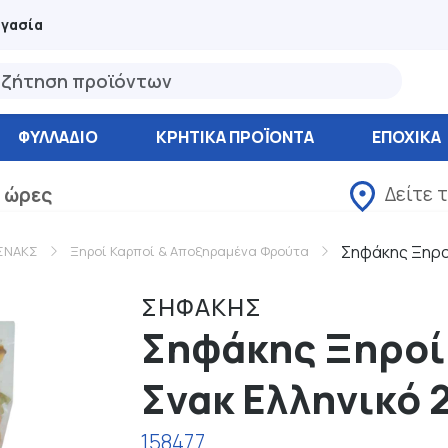
ργασία
ΦΥΛΛΆΔΙΟ
ΚΡΗΤΙΚΑ ΠΡΟΪΟΝΤΑ
ΕΠΟΧΙΚΑ
Δείτε 
 ώρες
Σηφάκης Ξηροί
ΣΝΑΚΣ
Ξηροί Καρποί & Αποξηραμένα Φρούτα
ΣΗΦΑΚΗΣ
Σηφάκης Ξηροί
Σνακ Ελληνικό 
158477