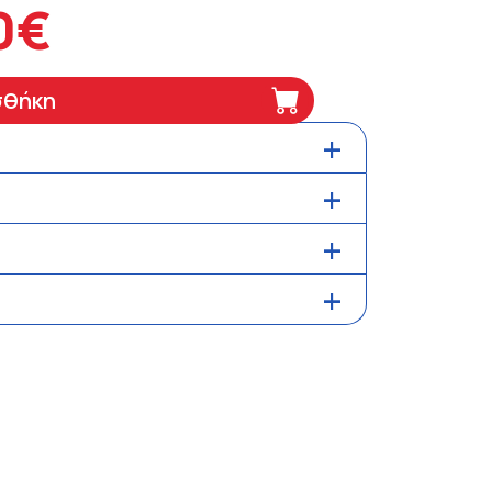
0€
σθήκη