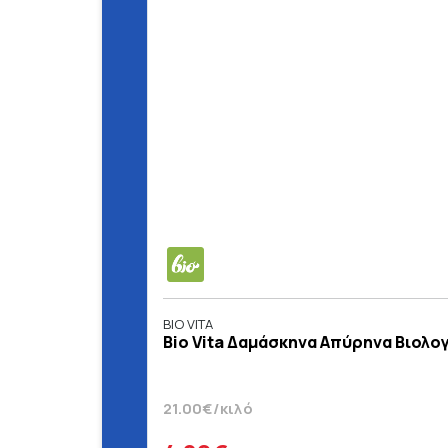
BIO VITA
Bio Vita Δαμάσκηνα Απύρηνα Βιολογ
21.00€/κιλό