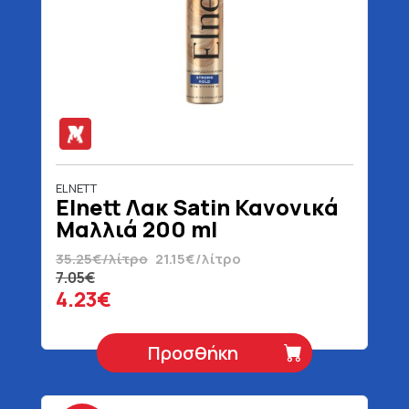
ELNETT
Elnett Λακ Satin Κανονικά
Μαλλιά 200 ml
35.25€/λίτρο
21.15€/λίτρο
7.05€
4.23€
Προσθήκη