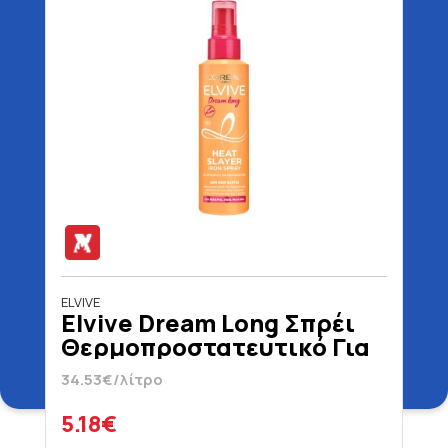
ELVIVE
Elvive Dream Long Σπρέι
Θερμοπροστατευτικό Για
Μακριά & Λεία Μαλλιά 150
34.53€/λίτρο
ml
5.18€