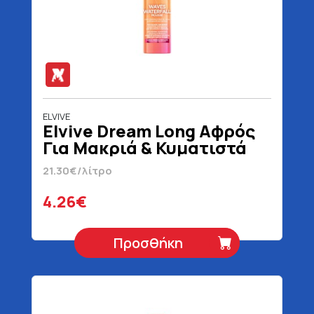
ELVIVE
Elvive Dream Long Αφρός
Για Μακριά & Κυματιστά
Μαλλιά 200 ml
21.30€/λίτρο
4.26€
Προσθήκη