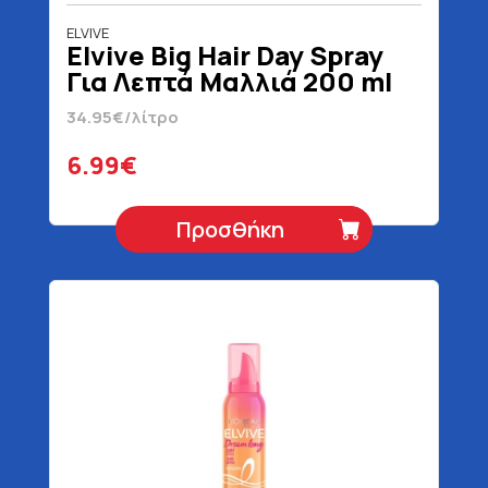
ELVIVE
Elvive Big Hair Day Spray
Για Λεπτά Μαλλιά 200 ml
34.95€/λίτρο
6.99€
Προσθήκη