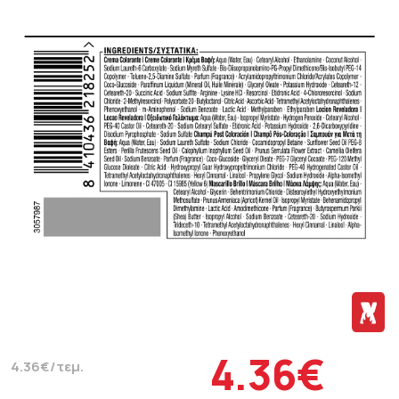
4.36€
4.36€/τεμ.