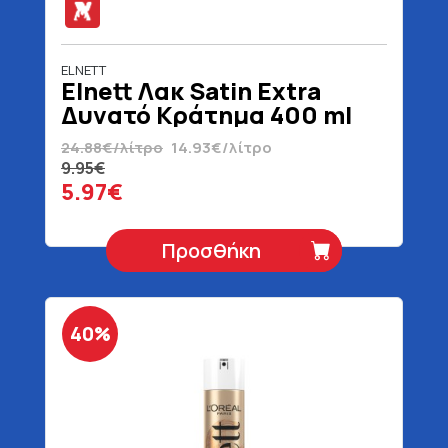
ELNETT
Elnett Λακ Satin Extra
Δυνατό Κράτημα 400 ml
24.88€/λίτρο
14.93€/λίτρο
9.95€
5.97€
Προσθήκη
40%