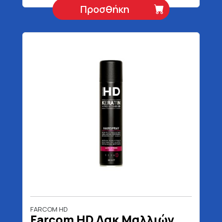
Προσθήκη
FARCOM HD
Farcom HD Λακ Μαλλιών