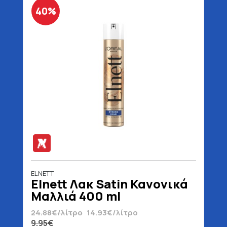
40%
ELNETT
Elnett Λακ Satin Κανονικά
Μαλλιά 400 ml
24.88€/λίτρο
14.93€/λίτρο
9.95€