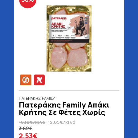
ΠΑΤΕΡΑΚΗΣ FAMILY
Πατεράκης Family Απάκι
Κρήτης Σε Φέτες Χωρίς
Γλουτένη 200 gr
18.10€/κιλό
12.65€/κιλό
3.62€
2.53€