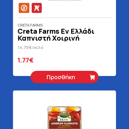
CRETA FARMS
Creta Farms Εν Ελλάδι
Καπνιστή Χοιρινή
Μπριζόλα Με Ελαιόλαδο Σε
14.75€/κιλό
Φέτες Χωρίς Γλουτένη 120
gr
1.77€
Προσθήκη