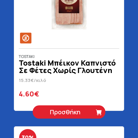
TOSTAKI
Tostaki Μπέικον Καπνιστό
Σε Φέτες Χωρίς Γλουτένη
300 gr
15.33€/κιλό
4.60€
Προσθήκη
30%