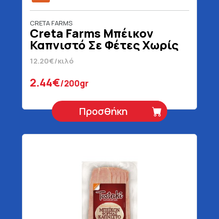
CRETA FARMS
Creta Farms Μπέικον
Καπνιστό Σε Φέτες Χωρίς
Γλουτένη
12.20€/κιλό
2.44€
/200gr
Προσθήκη