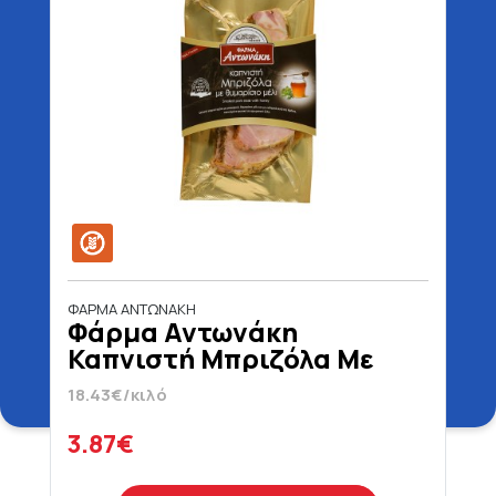
ΦΑΡΜΑ ΑΝΤΩΝΑΚΗ
Φάρμα Αντωνάκη
Καπνιστή Μπριζόλα Με
Μέλι Χωρίς Γλουτένη 210
18.43€/κιλό
gr
3.87€