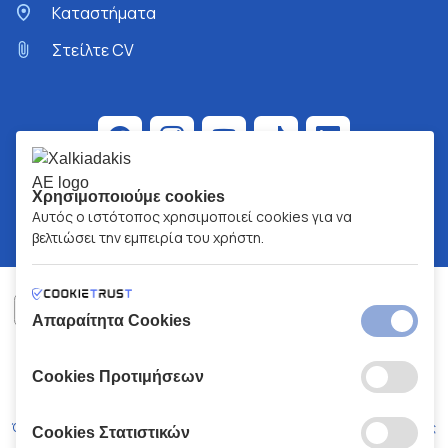
Kαταστήματα
Στείλτε CV
Χρησιμοποιούμε cookies
Αυτός ο ιστότοπος χρησιμοποιεί cookies για να
βελτιώσει την εμπειρία του χρήστη.
Απαραίτητα Cookies
ΧΑΛΚΙΑΔΑΚΗΣ Α.Ε.
ΑΡ.Γ.Ε.ΜΗ:
77088727000
Cookies Προτιμήσεων
© 2026
All Rights Reserved
Όροι και Προϋποθέσεις
Πολιτική Απορρήτου
Κώδικας Δεοντολογίας
Cookies Στατιστικών