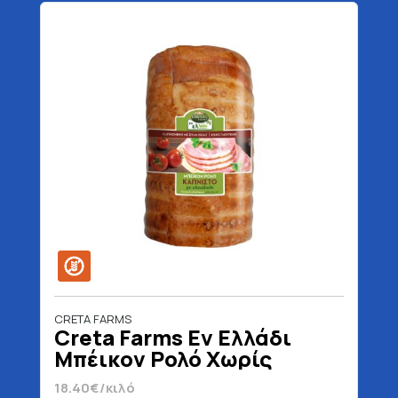
CRETA FARMS
Creta Farms Εν Ελλάδι
Μπέικον Ρολό Χωρίς
Γλουτένη
18.40€/κιλό