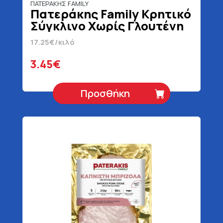
ΠΑΤΕΡΑΚΗΣ FAMILY
Πατεράκης Family Κρητικό
Σύγκλινο Χωρίς Γλουτένη
200 gr
17.25€/κιλό
3.45€
Προσθήκη