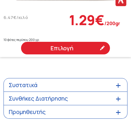
1.29€
6.47€/κιλό
/200gr
10 φέτες περίπου 200 γρ
Επιλογή
Συστατικά
Συνθήκες Διατήρησης
Προμηθευτής