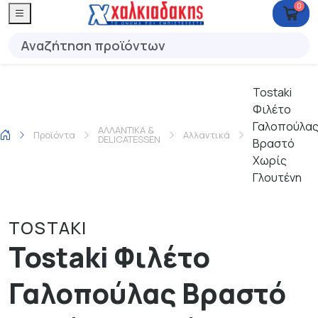
0
Tostaki
Φιλέτο
Γαλοπούλα
ΑΛΛΑΝΤΙΚΑ &
Προϊόντα
Αλλαντικά
DELICATESSEN
Βραστό
Χωρίς
Γλουτένη
TOSTAKI
Tostaki Φιλέτο
Γαλοπούλας Βραστό