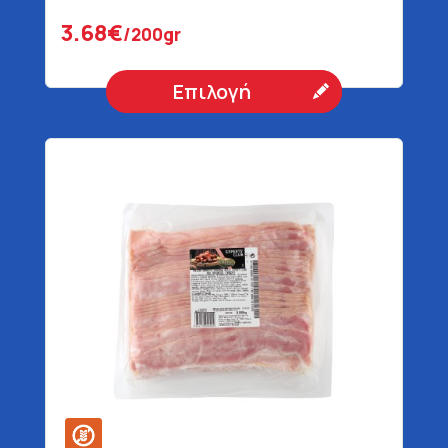
3.68€
/200gr
Επιλογή