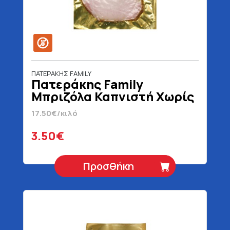
ΠΑΤΕΡΑΚΗΣ FAMILY
Πατεράκης Family
Μπριζόλα Καπνιστή Χωρίς
Γλουτένη 200 gr
17.50€/κιλό
3.50€
Προσθήκη