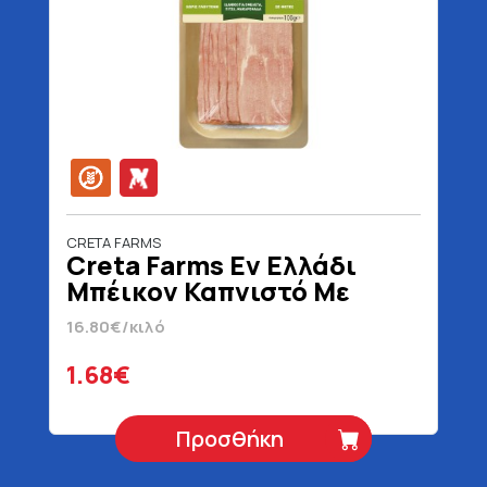
CRETA FARMS
Creta Farms Εν Ελλάδι
Μπέικον Καπνιστό Με
Ελαιόλαδο Σε Φέτες Χωρίς
16.80€/κιλό
Γλουτένη 100 gr
1.68€
Προσθήκη