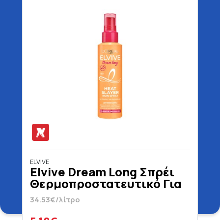
ELVIVE
Elvive Dream Long Σπρέι
Θερμοπροστατευτικό Για
Μακριά & Λεία Μαλλιά 150
34.53€/λίτρο
ml