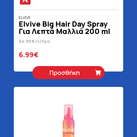
ELVIVE
Elvive Big Hair Day Spray
Για Λεπτά Μαλλιά 200 ml
34.95€/λίτρο
6.99€
Προσθήκη