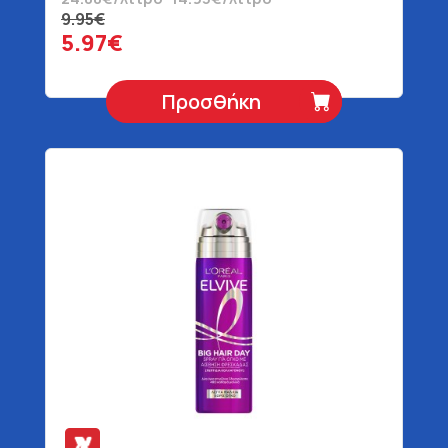
9.95€
5.97€
Προσθήκη