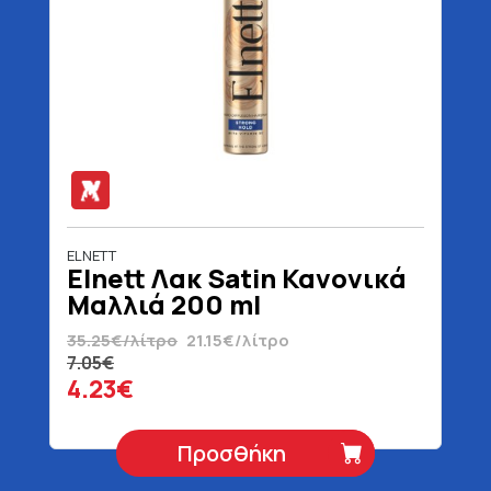
ELNETT
Elnett Λακ Satin Κανονικά
Μαλλιά 200 ml
35.25€/λίτρο
21.15€/λίτρο
7.05€
4.23€
Προσθήκη