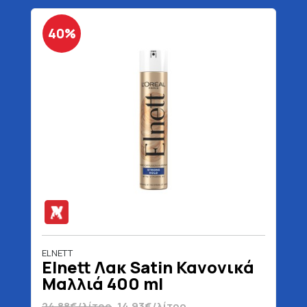
40%
ELNETT
Elnett Λακ Satin Κανονικά
Μαλλιά 400 ml
24.88€/λίτρο
14.93€/λίτρο