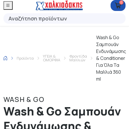
0
Wash & Go
Σαμπουάν
Ενδυνάμωσης
ΥΓΕΙΑ &
Φροντίδα
& Conditioner
Προϊόντα
ΟΜΟΡΦΙΑ
Μαλλιών
Για Όλα Τα
Μαλλιά 360
ml
WASH & GO
Wash & Go Σαμπουάν
Ενδυνάμωσης &