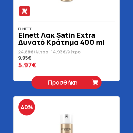
ELNETT
Elnett Λακ Satin Extra
Δυνατό Κράτημα 400 ml
24.88€/λίτρο
14.93€/λίτρο
9.95€
5.97€
Προσθήκη
40%