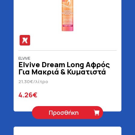
ELVIVE
Elvive Dream Long Αφρός
Για Μακριά & Κυματιστά
Μαλλιά 200 ml
21.30€/λίτρο
4.26€
Προσθήκη