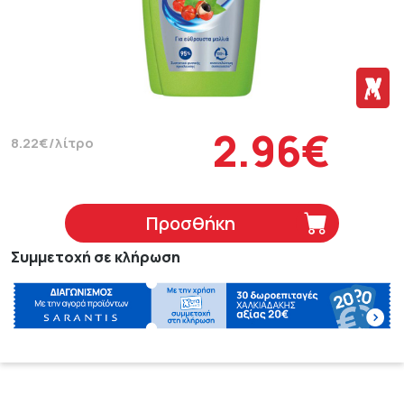
2.96€
8.22€/λίτρο
Προσθήκη
Συμμετοχή σε κλήρωση