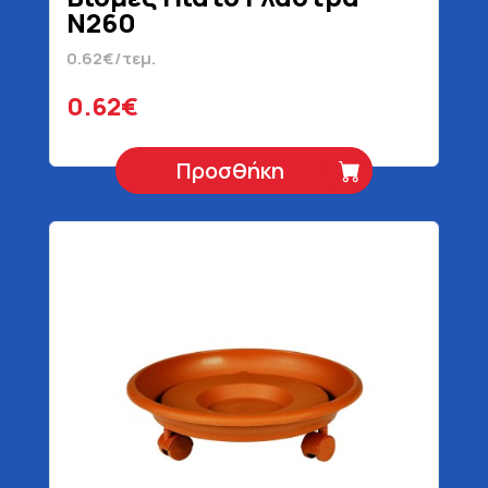
Ν260
0.62€/τεμ.
0.62€
Προσθήκη