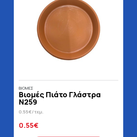
ΒΙΟΜΕΣ
Βιομές Πιάτο Γλάστρα
Ν259
0.55€/τεμ.
0.55€