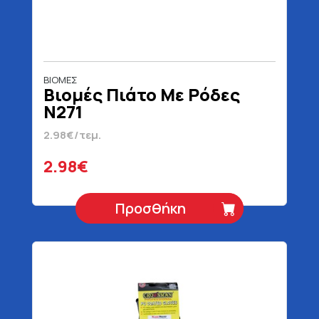
ΒΙΟΜΕΣ
Βιομές Πιάτο Με Ρόδες
Ν271
2.98€/τεμ.
2.98€
Προσθήκη