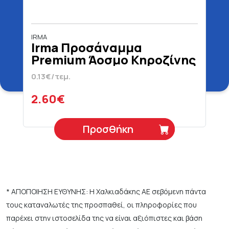
IRMA
Irma Προσάναμμα
Premium Άοσμο Κηροζίνης
Λευκό 20 Τεμάχια
0.13€/τεμ.
2.60€
Προσθήκη
* ΑΠΟΠΟΙΗΣΗ ΕΥΘΥΝΗΣ: Η Χαλκιαδάκης ΑΕ σεβόμενη πάντα
τους καταναλωτές της προσπαθεί, οι πληροφορίες που
παρέχει στην ιστοσελίδα της να είναι αξιόπιστες και βάση