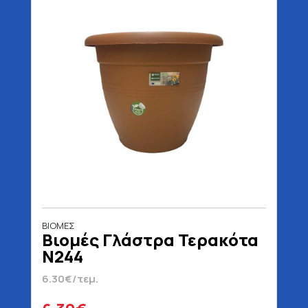
ΒΙΟΜΕΣ
Βιομές Γλάστρα Τερακότα
Ν244
6.30€/τεμ.