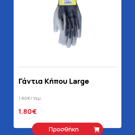
Γάντια Κήπου Large
1.80€/τεμ.
1.80€
Προσθήκη