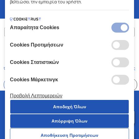
βελτιώσει την εμπειρία του χρήστη.
Απαραίτητα Cookies
Cookies Προτιμήσεων
ΧΑΛΚΙΑΔΑΚΗΣ Α.Ε.
ΑΡ.Γ.Ε.ΜΗ:
77088727000
© 2026
All Rights Reserved
Cookies Στατιστικών
Όροι και Προϋποθέσεις
Πολιτική Απορρήτου
Κώδικας Δεοντολογίας
Cookies Μάρκετινγκ
Επιλέξτε
41 Καταστήματα
Προβολή Λεπτομερειών
© 2026 Χαλκιαδάκης all rights reserved
Αποδοχή Όλων
Απόρριψη Όλων
0
Αποθήκευση Προτιμήσεων