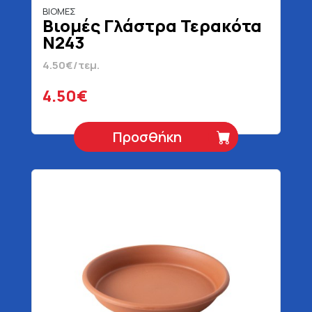
ΒΙΟΜΕΣ
Βιομές Γλάστρα Τερακότα
Ν243
4.50€/τεμ.
4.50€
Προσθήκη