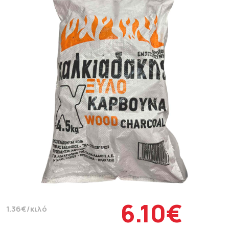
6.10€
1.36€/κιλό