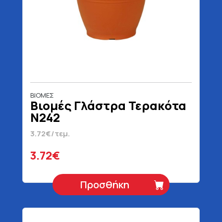
ΒΙΟΜΕΣ
Βιομές Γλάστρα Τερακότα
N242
3.72€/τεμ.
3.72€
Προσθήκη