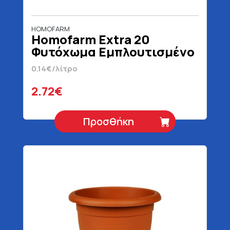
HOMOFARM
Homofarm Extra 20
Φυτόχωμα Εμπλουτισμένο
Με Οργανικό Λίπασμα 20 lt
0.14€/λίτρο
2.72€
Προσθήκη