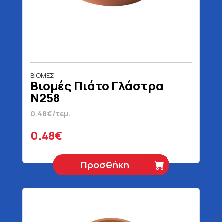
ΒΙΟΜΕΣ
Βιομές Πιάτο Γλάστρα
Ν258
0.48€/τεμ.
0.48€
Προσθήκη