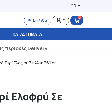
GR
0
Επιλέξτε
ΚΑΤΑΣΤΉΜΑΤΑ
τις
περιοχές Delivery
ό Τυρί Ελαφρύ Σε Άλμη 360 gr
ρί Ελαφρύ Σε