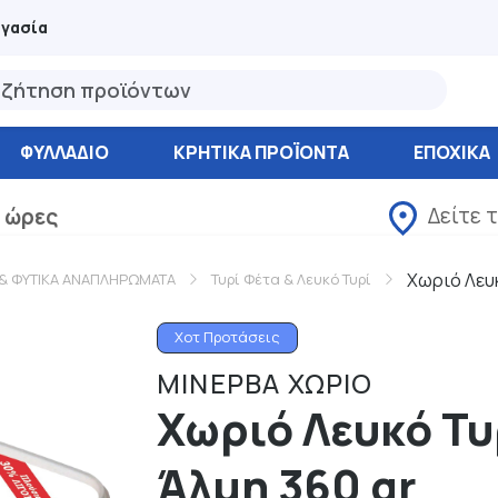
ργασία
ΦΥΛΛΆΔΙΟ
ΚΡΗΤΙΚΑ ΠΡΟΪΟΝΤΑ
ΕΠΟΧΙΚΑ
Δείτε 
 ώρες
Χωριό Λευκ
& ΦΥΤΙΚΑ ΑΝΑΠΛΗΡΩΜΑΤΑ
Τυρί Φέτα & Λευκό Τυρί
Χοτ Προτάσεις
ΜΙΝΕΡΒΑ ΧΩΡΙΟ
Χωριό Λευκό Τυ
Άλμη 360 gr