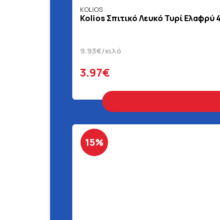
KOLIOS
Kolios Σπιτικό Λευκό Τυρί Ελαφρύ 
9.93€/κιλό
3.97€
15%