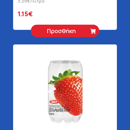
3.29€/λίτρο
1.15€
Προσθήκη