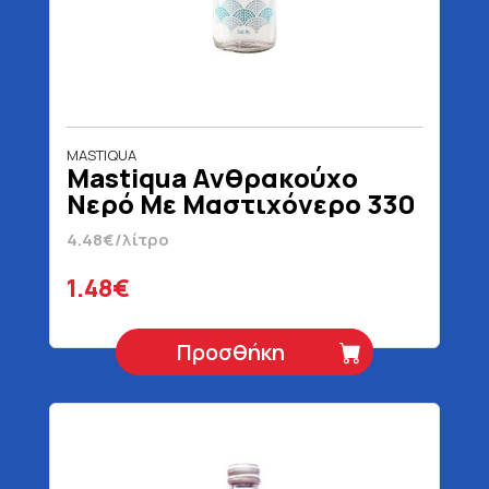
MASTIQUA
Mastiqua Ανθρακούχο
Νερό Με Μαστιχόνερο 330
ml
4.48€/λίτρο
1.48€
Προσθήκη