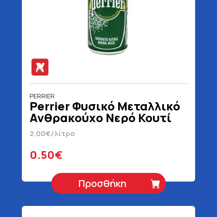
PERRIER
Perrier Φυσικό Μεταλλικό
Ανθρακούχο Νερό Κουτί
250 ml
2.00€/λίτρο
0.50€
Προσθήκη