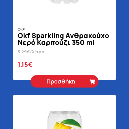
OKF
Okf Sparkling Ανθρακούχο
Νερό Καρπούζι 350 ml
3.29€/λίτρο
1.15€
Προσθήκη