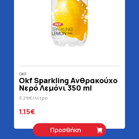
OKF
Okf Sparkling Ανθρακούχο
Νερό Λεμόνι 350 ml
3.29€/λίτρο
1.15€
Προσθήκη