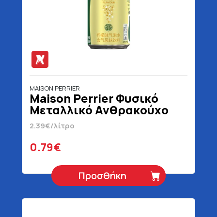
MAISON PERRIER
Maison Perrier Φυσικό
Μεταλλικό Ανθρακούχο
Νερό Forever Lemon 330
2.39€/λίτρο
ml
0.79€
Προσθήκη