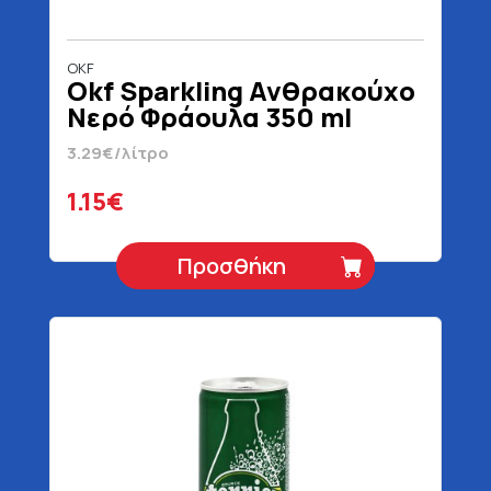
OKF
Okf Sparkling Ανθρακούχο
Νερό Φράουλα 350 ml
3.29€/λίτρο
1.15€
Προσθήκη