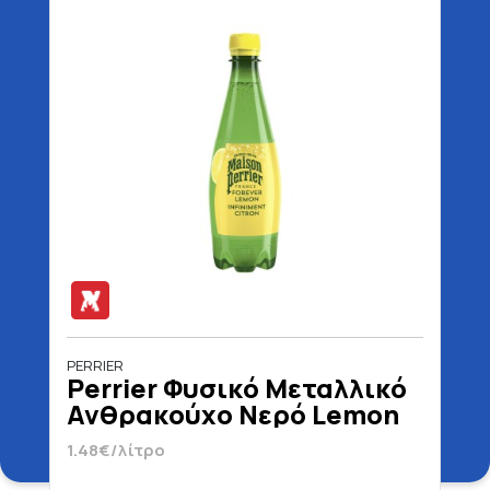
PERRIER
Perrier Φυσικό Μεταλλικό
Ανθρακούχο Νερό Lemon
500 ml
1.48€/λίτρο