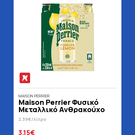
MAISON PERRIER
Maison Perrier Φυσικό
Μεταλλικό Ανθρακούχο
Νερό Forever Lemon 4 x
2.39€/λίτρο
330 ml
3.15€