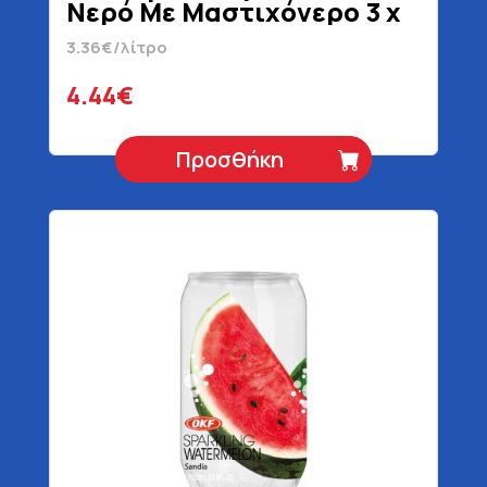
Νερό Με Μαστιχόνερο 3 x
330 ml + 1 Δώρο
3.36€/λίτρο
4.44€
Προσθήκη