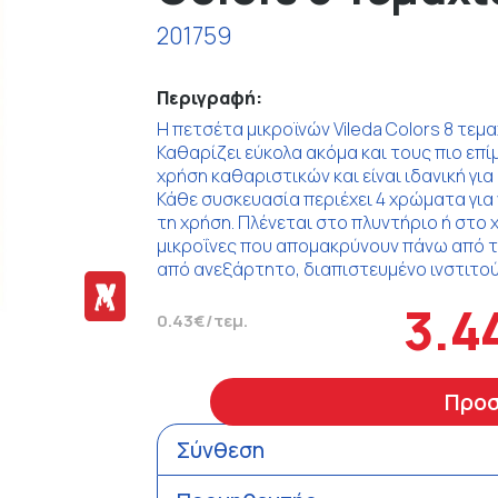
201759
Περιγραφή:
Η πετσέτα μικροϊνών Vileda Colors 8 τεμα
Καθαρίζει εύκολα ακόμα και τους πιο επί
χρήση καθαριστικών και είναι ιδανική για 
Κάθε συσκευασία περιέχει 4 χρώματα για
τη χρήση. Πλένεται στο πλυντήριο ή στο 
μικροΐνες που απομακρύνουν πάνω από τ
από ανεξάρτητο, διαπιστευμένο ινστιτού
3.4
0.43€/τεμ.
Προ
Σύνθεση