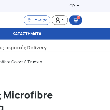
GR
0
Επιλέξτε
ΚΑΤΑΣΤΉΜΑΤΑ
τις
περιοχές Delivery
ofibre Colors 8 Τεμάχια
 Microfibre
α