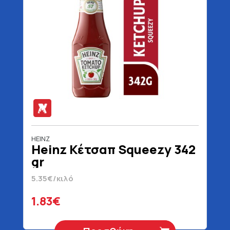
HEINZ
Heinz Κέτσαπ Squeezy 342
gr
5.35€/κιλό
1.83€