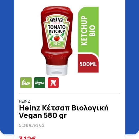
HEINZ
Heinz Κέτσαπ Βιολογική
Vegan 580 gr
5.38€/κιλό