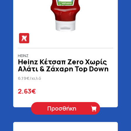
HEINZ
Heinz Κέτσαπ Zero Χωρίς
Αλάτι & Ζάχαρη Top Down
425 gr
6.19€/κιλό
2.63€
Προσθήκη