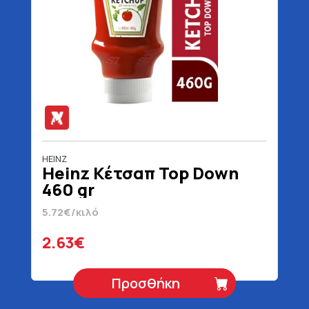
HEINZ
Heinz Κέτσαπ Top Down
460 gr
5.72€/κιλό
2.63€
Προσθήκη