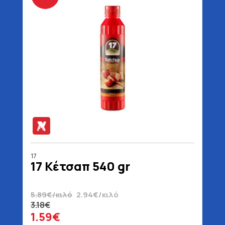
17
17 Κέτσαπ 540 gr
5.89€/κιλό
2.94€/κιλό
3.18€
1.59€