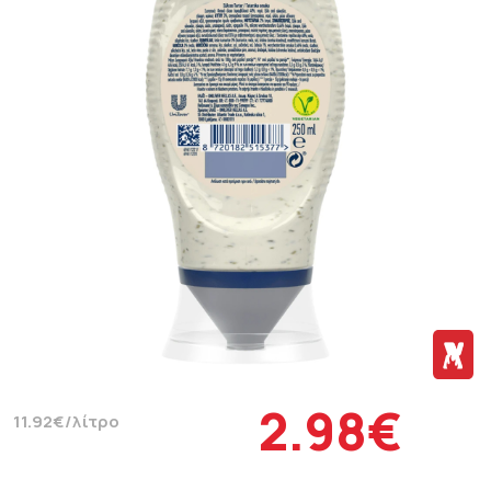
2.98€
11.92€/λίτρο