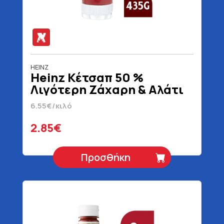
HEINZ
Heinz Κέτσαπ 50 %
Λιγότερη Ζάχαρη & Αλάτι
Top Down 435 gr
6.55€/κιλό
2.85€
Προσθήκη