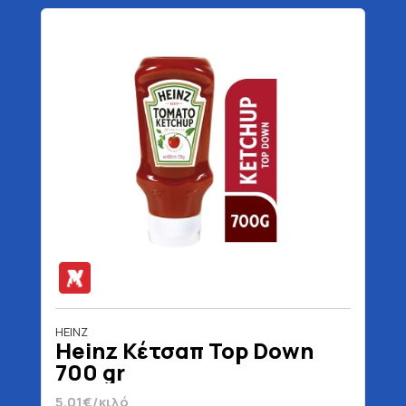
HEINZ
Heinz Κέτσαπ Top Down
700 gr
5.01€/κιλό