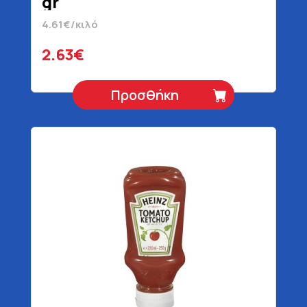
gr
4.61€/κιλό
2.63€
Προσθήκη