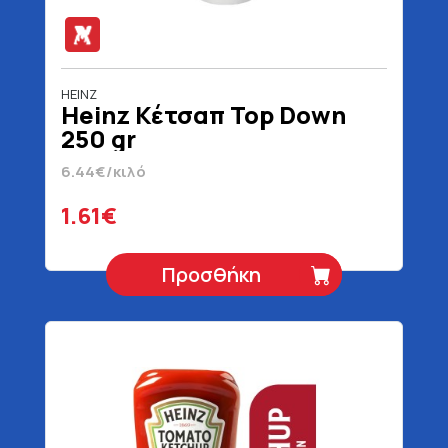
HEINZ
Heinz Κέτσαπ Top Down
250 gr
6.44€/κιλό
1.61€
Προσθήκη