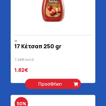
17
17 Κέτσαπ 250 gr
7.28€/κιλό
1.82€
Προσθήκη
50%