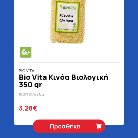
BIO VITA
Bio Vita Κινόα Βιολογική
350 gr
9.37€/κιλό
3.28€
Προσθήκη