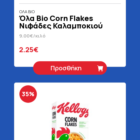
ΟΛΑ BIO
Όλα Bio Corn Flakes
Νιφάδες Καλαμποκιού
Χωρίς Προσθήκη Ζάχαρης
9.00€/κιλό
Βιολογικές 250 gr
2.25€
Προσθήκη
35%