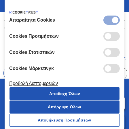
Απαραίτητα Cookies
Cookies Προτιμήσεων
ΧΑΛΚΙΑΔΑΚΗΣ Α.Ε.
ΑΡ.Γ.Ε.ΜΗ:
77088727000
© 2026
All Rights Reserved
Cookies Στατιστικών
Όροι και Προϋποθέσεις
Πολιτική Απορρήτου
Κώδικας Δεοντολογίας
Cookies Μάρκετινγκ
Επιλέξτε
41 Καταστήματα
Προβολή Λεπτομερειών
© 2026 Χαλκιαδάκης all rights reserved
Αποδοχή Όλων
Απόρριψη Όλων
0
Αποθήκευση Προτιμήσεων