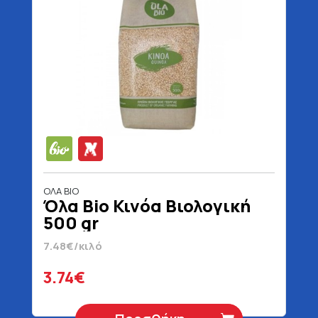
ΟΛΑ BIO
Όλα Bio Κινόα Βιολογική
500 gr
7.48€/κιλό
3.74€