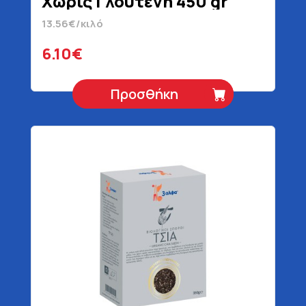
Χωρίς Γλουτένη 450 gr
13.56€/κιλό
6.10€
Προσθήκη