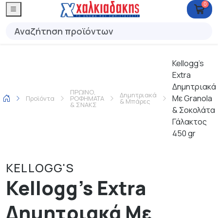
0
Kellogg's
Extra
Δημητριακά
ΠΡΩΙΝΟ,
Δημητριακά
Με Granola
Προϊόντα
ΡΟΦΗΜΑΤΑ
& Μπάρες
& ΣΝΑΚΣ
& Σοκολάτα
Γάλακτος
450 gr
KELLOGG'S
Kellogg's Extra
Δημητριακά Με