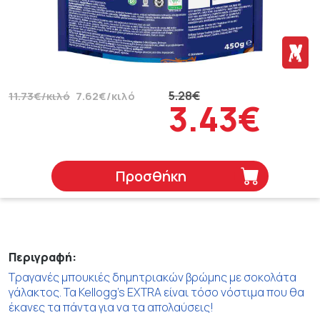
5.28€
11.73€/κιλό
7.62€/κιλό
3.43€
Προσθήκη
Περιγραφή:
Τραγανές μπουκιές δημητριακών βρώμης με σοκολάτα
γάλακτος. Τα Kellogg's EXTRA είναι τόσο νόστιμα που θα
έκανες τα πάντα για να τα απολαύσεις!