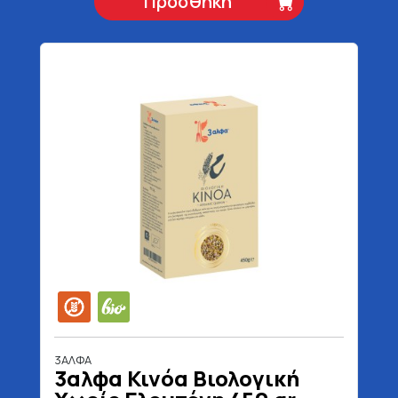
Προσθήκη
3ΑΛΦΑ
3αλφα Κινόα Βιολογική