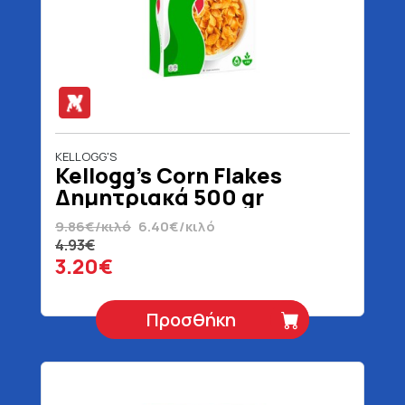
KELLOGG'S
Kellogg's Corn Flakes
Δημητριακά 500 gr
9.86€/κιλό
6.40€/κιλό
4.93€
3.20€
Προσθήκη