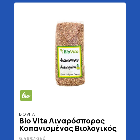
BIO VITA
Bio Vita Λιναρόσπορος
Κοπανισμένος Βιολογικός
350 gr
6.49€/κιλό