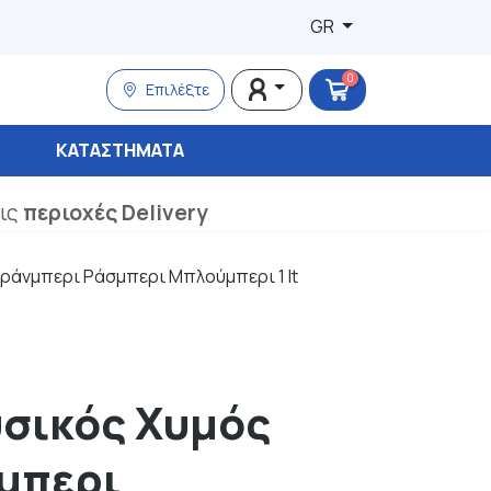
GR
0
Επιλέξτε
ΚΑΤΑΣΤΉΜΑΤΑ
τις
περιοχές Delivery
 Κράνμπερι Ράσμπερι Μπλούμπερι 1 lt
Φυσικός Χυμός
μπερι