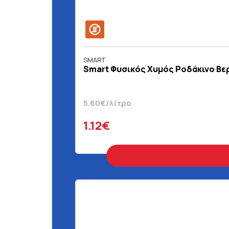
SMART
Smart Φυσικός Χυμός Ροδάκινο Βε
5.60€/λίτρο
1.12€