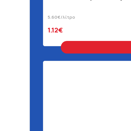
5.60€/λίτρο
1.12€