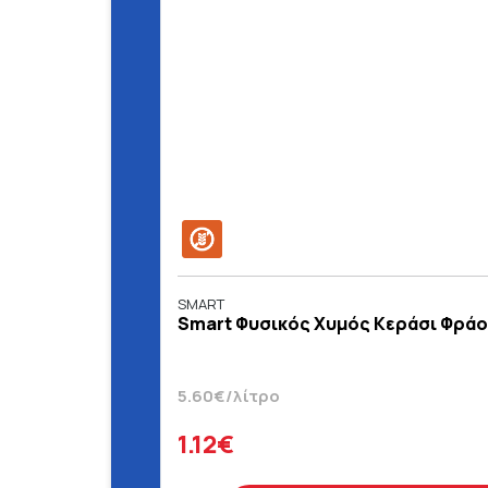
SMART
Smart Φυσικός Χυμός Κεράσι Φράο
5.60€/λίτρο
1.12€