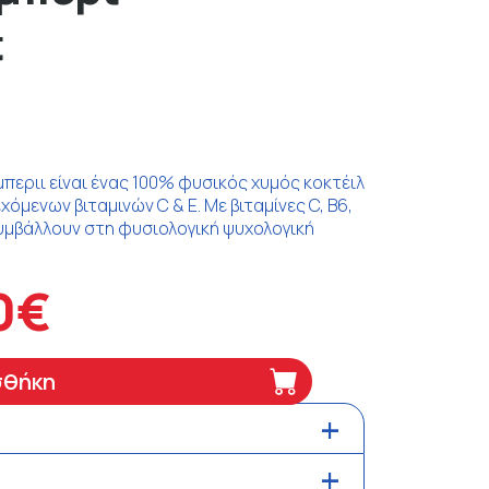
t
μπεριι είναι ένας 100% φυσικός χυμός κοκτέιλ
όμενων βιταμινών C & E. Με βιταμίνες C, B6,
 συμβάλλουν στη φυσιολογική ψυχολογική
0€
σθήκη