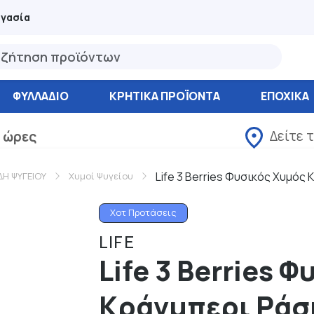
ργασία
ΦΥΛΛΆΔΙΟ
ΚΡΗΤΙΚΑ ΠΡΟΪΟΝΤΑ
ΕΠΟΧΙΚΑ
Δείτε 
 ώρες
Life 3 Berries Φυσικός Χυμός
ΔΗ ΨΥΓΕΙΟΥ
Χυμοί Ψυγείου
Χοτ Προτάσεις
LIFE
Life 3 Berries 
Κράνμπερι Ράσ