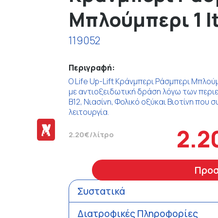
Μπλούμπερι 1 l
119052
Περιγραφή:
O Life Up-Lift Κράνμπερι Ράσμπερι Μπλού
με αντιοξειδωτική δράση λόγω των περιεχ
B12, Νιασίνη, Φολικό οξύκαι Βιοτίνη που
λειτουργία.
2.2
2.20€/λίτρο
Προ
Συστατικά
Διατροφικές Πληροφορίες