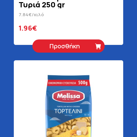
Τυριά 250 gr
7.84€/κιλό
1.96€
Προσθήκη