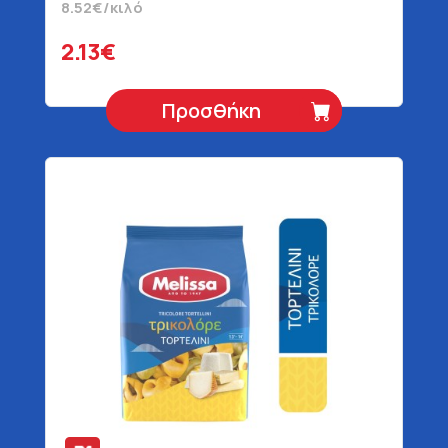
8.52€/κιλό
2.13€
Προσθήκη