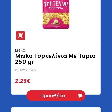
MISKO
Misko Τορτελίνια Με Τυριά
250 gr
8.92€/κιλό
2.23€
Προσθήκη