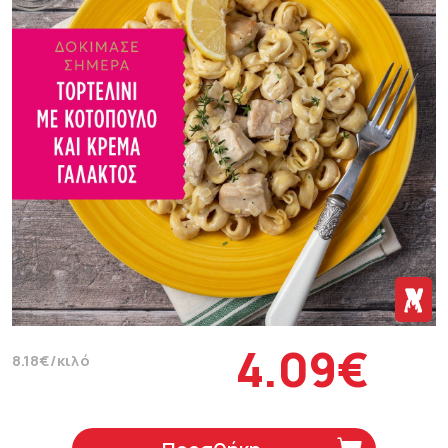
4.09€
8.18€/κιλό