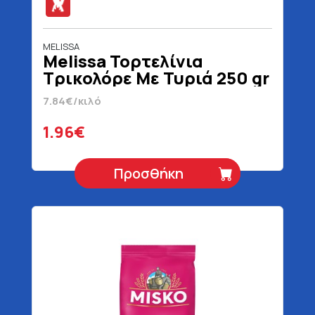
MELISSA
Melissa Τορτελίνια
Τρικολόρε Με Τυριά 250 gr
7.84€/κιλό
1.96€
Προσθήκη