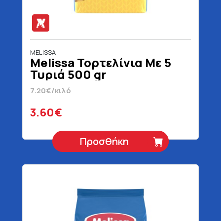
MELISSA
Melissa Τορτελίνια Με 5
Τυριά 500 gr
7.20€/κιλό
3.60€
Προσθήκη