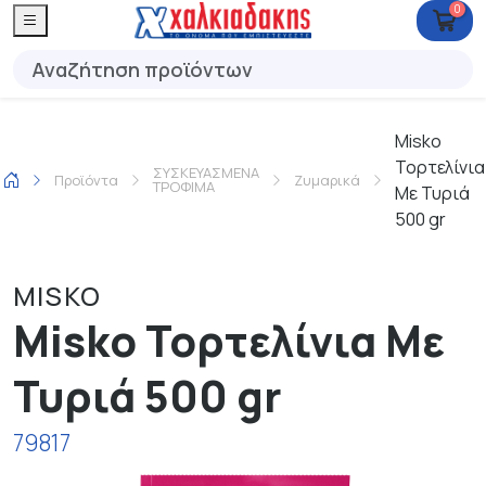
0
Misko
Τορτελίνια
ΣΥΣΚΕΥΑΣΜΕΝΑ
Προϊόντα
Ζυμαρικά
ΤΡΟΦΙΜΑ
Με Τυριά
500 gr
MISKO
Misko Τορτελίνια Με
Τυριά 500 gr
79817