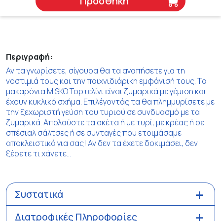
Προσθήκη
Περιγραφή:
Αν τα γνωρίσετε, σίγουρα θα τα αγαπήσετε για τη
νοστιµιά τους και την παιχνιδιάρικη εµφάνισή τους. Tα
μακαρόνια MISKO Τορτελίνι είναι ζυµαρικά µε γέµιση και
έχουν κυκλικό σχήµα. Επιλέγοντάς τα θα πληµµυρίσετε µε
την ξεχωριστή γεύση του τυριού σε συνδυασμό με τα
ζυμαρικά. Απολαύστε τα σκέτα ή µε τυρί, µε κρέας ή σε
σπέσιαλ σάλτσες ή σε συνταγές που ετοιµάσαµε
αποκλειστικά για σας! Αν δεν τα έχετε δοκιµάσει, δεν
ξέρετε τι χάνετε…
Συστατικά
Διατροφικές Πληροφορίες