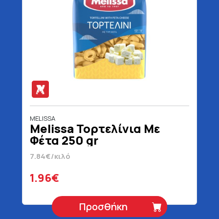
MELISSA
Melissa Τορτελίνια Με
Φέτα 250 gr
7.84€/κιλό
1.96€
Προσθήκη