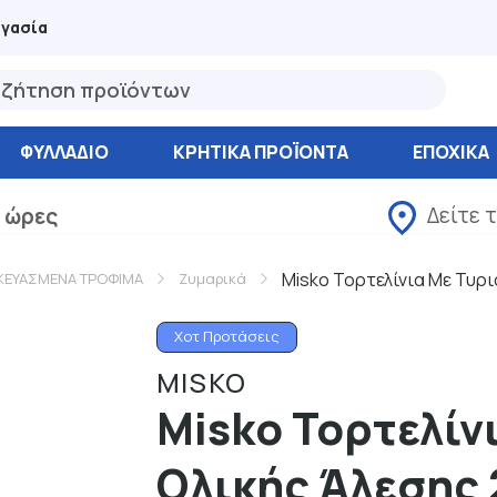
ργασία
ΦΥΛΛΆΔΙΟ
ΚΡΗΤΙΚΑ ΠΡΟΪΟΝΤΑ
ΕΠΟΧΙΚΑ
Δείτε 
 ώρες
Misko Τορτελίνια Με Τυρι
ΚΕΥΑΣΜΕΝΑ ΤΡΟΦΙΜΑ
Ζυμαρικά
Χοτ Προτάσεις
MISKO
Misko Τορτελίν
Ολικής Άλεσης 