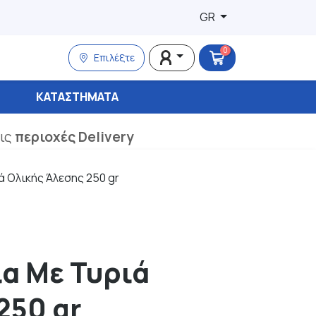
GR
0
Επιλέξτε
ΚΑΤΑΣΤΉΜΑΤΑ
τις
περιοχές Delivery
ά Ολικής Άλεσης 250 gr
ια Με Τυριά
250 gr