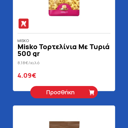
MISKO
Misko Τορτελίνια Με Τυριά
500 gr
8.18€/κιλό
4.09€
Προσθήκη