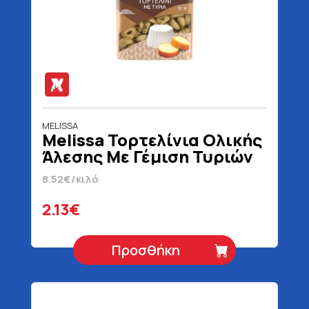
MELISSA
Melissa Τορτελίνια Ολικής
Άλεσης Με Γέμιση Τυριών
250 gr
8.52€/κιλό
2.13€
Προσθήκη