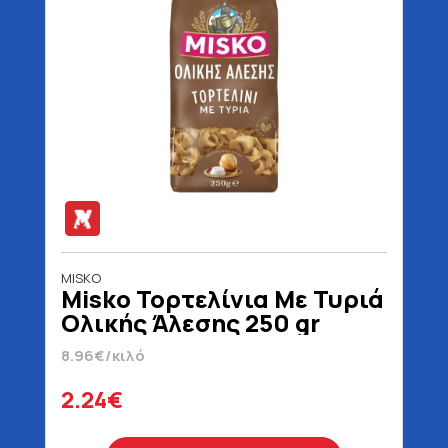
MISKO
Misko Τορτελίνια Με Τυριά
Ολικής Άλεσης 250 gr
8.96€/κιλό
2.24€