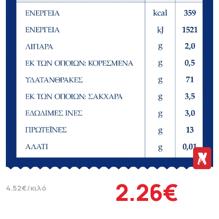
2.26€
4.52€/κιλό