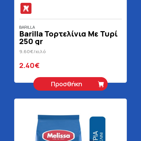
BARILLA
Barilla Τορτελίνια Με Τυρί
250 gr
9.60€/κιλό
2.40€
Προσθήκη