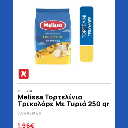
MELISSA
Melissa Τορτελίνια
Τρικολόρε Με Τυριά 250 gr
7.84€/κιλό
1.96€