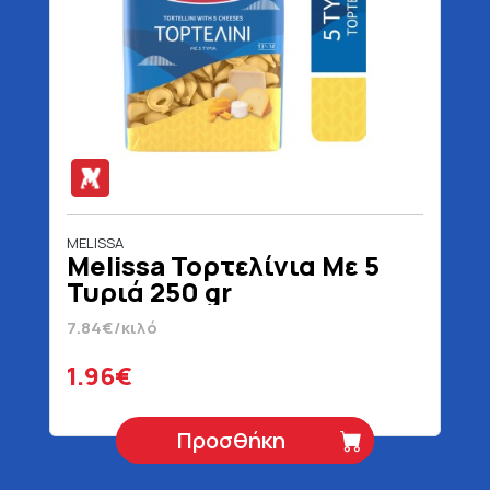
MELISSA
Melissa Τορτελίνια Με 5
Τυριά 250 gr
7.84€/κιλό
1.96€
Προσθήκη