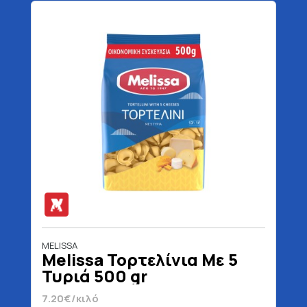
MELISSA
Melissa Τορτελίνια Με 5
Τυριά 500 gr
7.20€/κιλό