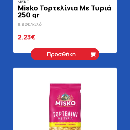
MISKO
Misko Τορτελίνια Με Τυριά
250 gr
8.92€/κιλό
2.23€
Προσθήκη