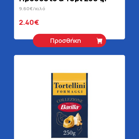
9.60€/κιλό
2.40€
Προσθήκη