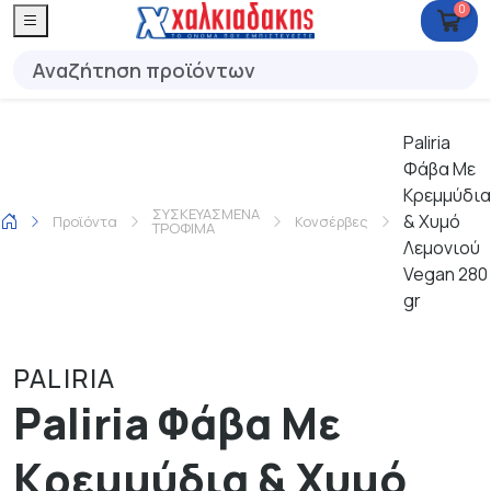
0
Paliria
Φάβα Με
Κρεμμύδια
ΣΥΣΚΕΥΑΣΜΕΝΑ
& Χυμό
Προϊόντα
Κονσέρβες
ΤΡΟΦΙΜΑ
Λεμονιού
Vegan 280
gr
PALIRIA
Paliria Φάβα Με
Κρεμμύδια & Χυμό