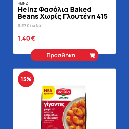
HEINZ
Heinz Φασόλια Baked
Beans Χωρίς Γλουτένη 415
gr
3.37€/κιλό
1.40€
Προσθήκη
15%