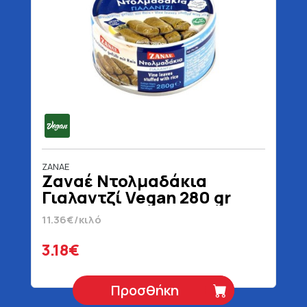
ZANAE
Ζαναέ Ντολμαδάκια
Γιαλαντζί Vegan 280 gr
11.36€/κιλό
3.18€
Προσθήκη