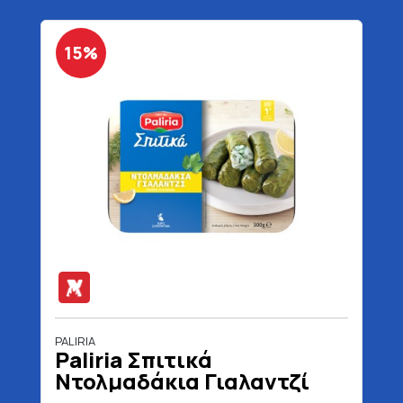
15%
PALIRIA
Paliria Σπιτικά
Ντολμαδάκια Γιαλαντζί
300 gr