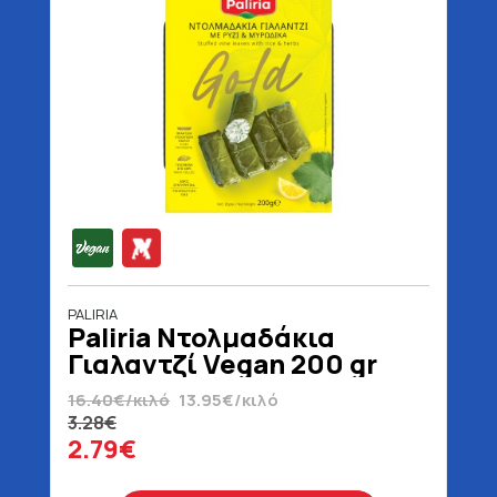
PALIRIA
Paliria Ντολμαδάκια
Γιαλαντζί Vegan 200 gr
16.40€/κιλό
13.95€/κιλό
3.28€
2.79€