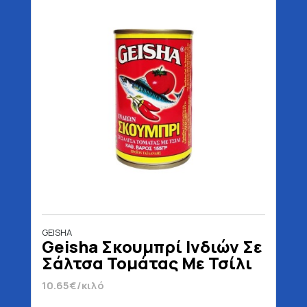
GEISHA
Geisha Σκουμπρί Ινδιών Σε
Σάλτσα Τομάτας Με Τσίλι
155 gr
10.65€/κιλό