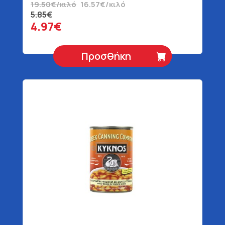
19.50€/κιλό
16.57€/κιλό
5.85€
4.97€
Προσθήκη