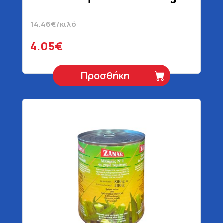
14.46€/κιλό
4.05€
Προσθήκη