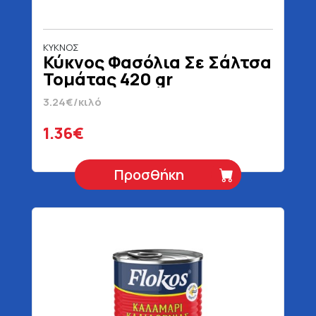
ΚΥΚΝΟΣ
Κύκνος Φασόλια Σε Σάλτσα
Τομάτας 420 gr
3.24€/κιλό
1.36€
Προσθήκη