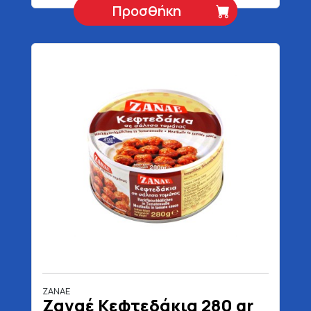
Προσθήκη
ZANAE
Ζαναέ Κεφτεδάκια 280 gr