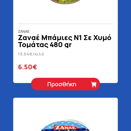
ZANAE
Ζαναέ Μπάμιες Ν1 Σε Χυμό
Τομάτας 480 gr
13.54€/κιλό
6.50€
Προσθήκη