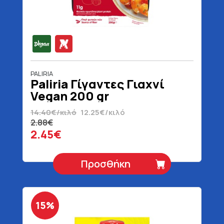
PALIRIA
Paliria Γίγαντες Γιαχνί
Vegan 200 gr
14.40€/κιλό
12.25€/κιλό
2.88€
2.45€
Προσθήκη
15%