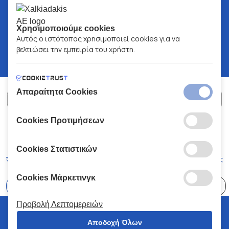
Χρησιμοποιούμε cookies
Αυτός ο ιστότοπος χρησιμοποιεί cookies για να
βελτιώσει την εμπειρία του χρήστη.
Απαραίτητα Cookies
Cookies Προτιμήσεων
ΧΑΛΚΙΑΔΑΚΗΣ Α.Ε.
ΑΡ.Γ.Ε.ΜΗ:
77088727000
© 2026
All Rights Reserved
Cookies Στατιστικών
Όροι και Προϋποθέσεις
Πολιτική Απορρήτου
Κώδικας Δεοντολογίας
Cookies Μάρκετινγκ
Επιλέξτε
41 Καταστήματα
Προβολή Λεπτομερειών
© 2026 Χαλκιαδάκης all rights reserved
Αποδοχή Όλων