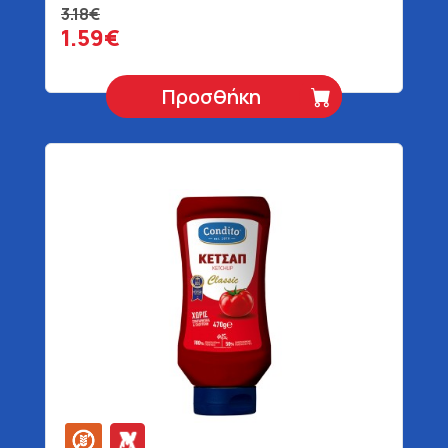
3.18€
1.59€
Προσθήκη