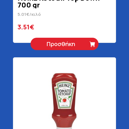
700 gr
5.01€/κιλό
3.51€
Προσθήκη