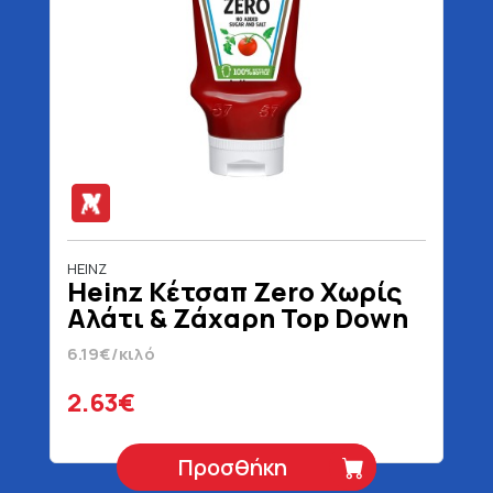
HEINZ
Heinz Κέτσαπ Zero Χωρίς
Αλάτι & Ζάχαρη Top Down
425 gr
6.19€/κιλό
2.63€
Προσθήκη