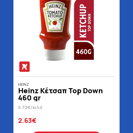
HEINZ
Heinz Κέτσαπ Top Down
460 gr
5.72€/κιλό
2.63€