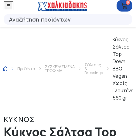
0
Κύκνος
Σάλτσα
Top
Down
Σάλτσες
ΣΥΣΚΕΥΑΣΜΕΝΑ
BBQ
Προϊόντα
&
ΤΡΟΦΙΜΑ
Dressings
Vegan
Χωρίς
Γλουτένη
560 gr
ΚΥΚΝΟΣ
Κύκνος Σάλτσα Top