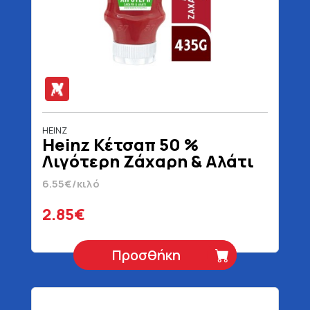
HEINZ
Heinz Κέτσαπ 50 %
Λιγότερη Ζάχαρη & Αλάτι
Top Down 435 gr
6.55€/κιλό
2.85€
Προσθήκη