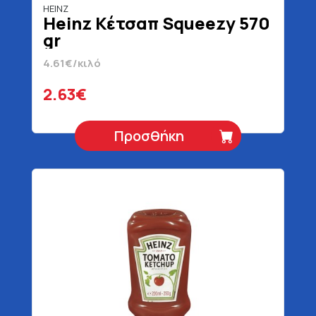
HEINZ
Heinz Κέτσαπ Squeezy 570
gr
4.61€/κιλό
2.63€
Προσθήκη