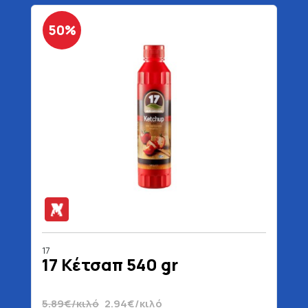
50%
17
17 Κέτσαπ 540 gr
5.89€/κιλό
2.94€/κιλό