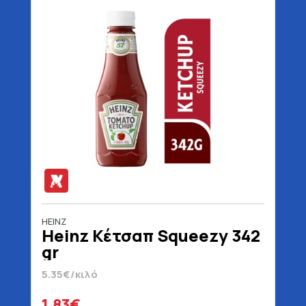
HEINZ
Heinz Κέτσαπ Squeezy 342
gr
5.35€/κιλό
1.83€