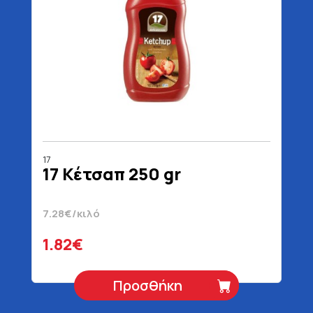
17
17 Κέτσαπ 250 gr
7.28€/κιλό
1.82€
Προσθήκη