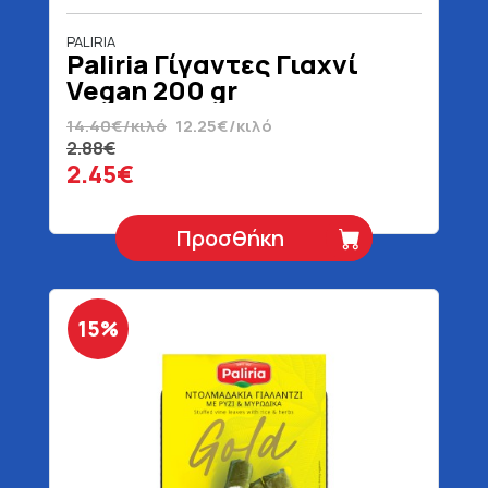
PALIRIA
Paliria Γίγαντες Γιαχνί
Vegan 200 gr
14.40€/κιλό
12.25€/κιλό
2.88€
2.45€
Προσθήκη
15%