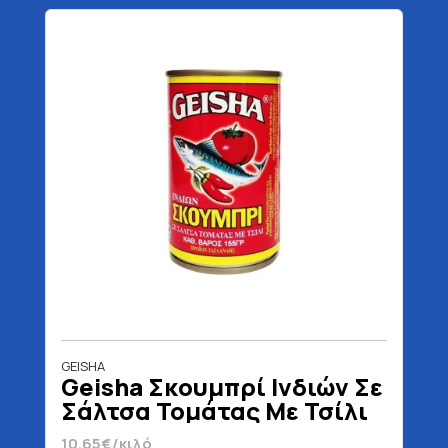
GEISHA
Geisha Σκουμπρί Ινδιών Σε
Σάλτσα Τομάτας Με Τσίλι
155 gr
10.65€/κιλό