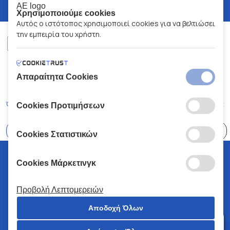
Χρησιμοποιούμε cookies
Αυτός ο ιστότοπος χρησιμοποιεί cookies για να βελτιώσει
την εμπειρία του χρήστη.
ΧΑΛΚΙΑΔΑΚΗΣ Α.Ε.
ΑΡ.Γ.Ε.ΜΗ:
77088727000
Απαραίτητα Cookies
© 2026
All Rights Reserved
Όροι και Προϋποθέσεις
Πολιτική Απορρήτου
Κώδικας Δεοντολογίας
Cookies Προτιμήσεων
Επιλέξτε
41 Καταστήματα
Cookies Στατιστικών
© 2026 Χαλκιαδάκης all rights reserved
Cookies Μάρκετινγκ
Προβολή Λεπτομερειών
Αποδοχή Όλων