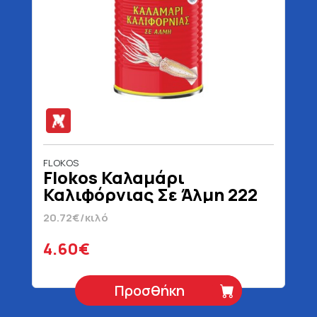
FLOKOS
Flokos Καλαμάρι
Καλιφόρνιας Σε Άλμη 222
gr
20.72€/κιλό
4.60€
Προσθήκη