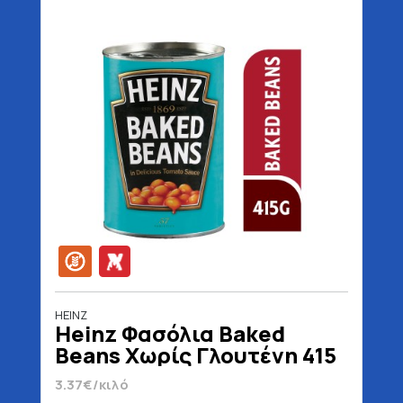
HEINZ
Heinz Φασόλια Baked
Beans Χωρίς Γλουτένη 415
gr
3.37€/κιλό