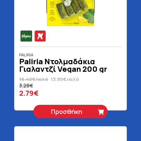
PALIRIA
Paliria Ντολμαδάκια
Γιαλαντζί Vegan 200 gr
16.40€/κιλό
13.95€/κιλό
3.28€
2.79€
Προσθήκη