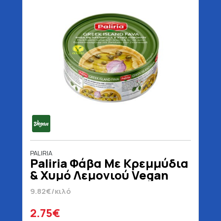
PALIRIA
Paliria Φάβα Με Κρεμμύδια
& Χυμό Λεμονιού Vegan
280 gr
9.82€/κιλό
2.75€