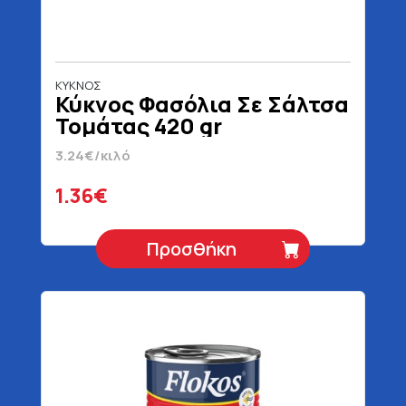
ΚΥΚΝΟΣ
Κύκνος Φασόλια Σε Σάλτσα
Τομάτας 420 gr
3.24€/κιλό
1.36€
Προσθήκη