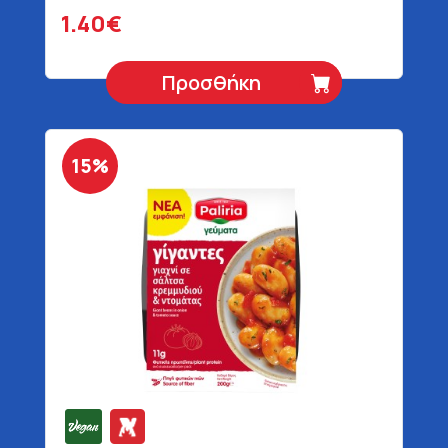
1.40€
Προσθήκη
15%