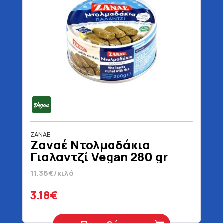
ZANAE
Ζαναέ Ντολμαδάκια
Γιαλαντζί Vegan 280 gr
11.36€/κιλό
3.18€