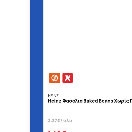
HEINZ
Heinz Φασόλια Baked Beans Χωρίς Γ
3.37€/κιλό