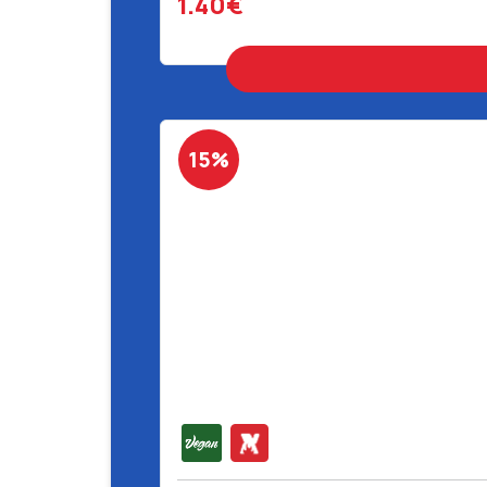
1.40€
15%