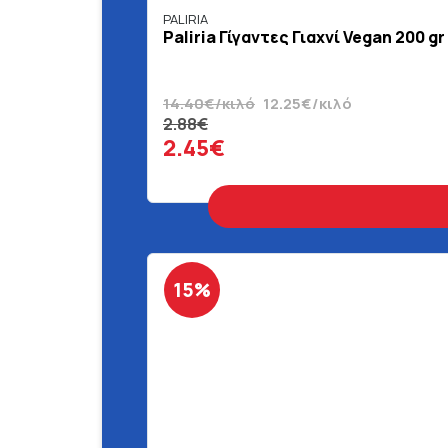
PALIRIA
Paliria Γίγαντες Γιαχνί Vegan 200 gr
14.40€/κιλό
12.25€/κιλό
2.88€
2.45€
15%