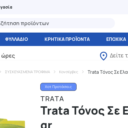
ργασία
ΦΥΛΛΆΔΙΟ
ΚΡΗΤΙΚΑ ΠΡΟΪΟΝΤΑ
ΕΠΟΧΙΚΑ
Δείτε 
 ώρες
Trata Τόνος Σε Ελα
ΣΥΣΚΕΥΑΣΜΕΝΑ ΤΡΟΦΙΜΑ
Κονσέρβες
Χοτ Προτάσεις
TRATA
Trata Τόνος Σε 
gr